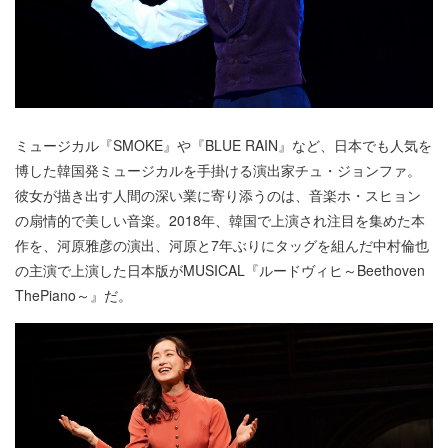
ミュージカル『SMOKE』や『BLUE RAIN』など、日本でも人気を
博した韓国発ミュージカルを手掛ける演出家チュ・ジョンファ。
彼女が描き出す人間の深い業に寄り添うのは、音楽ホ・スヒョン
の扇情的で美しい音楽。2018年、韓国で上演され注目を集めた本
作を、河原雅彦の演出、河原と7年ぶりにタッグを組んだ中村倫也
の主演で上演した日本版がMUSICAL『ルードヴィヒ～Beethoven
ThePiano～』だ。