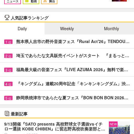
ニュース
動画
舞台
人気記事ランキング
Daily
Weekly
Monthly
熊本県人吉市の野外音楽フェス『Rural Act'26』TENDOU…
1
位
埼玉であらたな文具販売イベントがスタート 『まるっと…
2
位
福島最大級の音楽フェス『LIVE AZUMA 2026』無料で楽…
3
位
『キングダム』連載20周年記念「キンキンキングダム」渋…
4
位
静岡県焼津市であらたな夏フェス『BON BON BON 2026…
5
位
最新記事
9/13開催『SATO presents 高校野球女子選抜vsイチ
NEW
ロー選抜 KOBE CHIBEN』に習志野高校吹奏楽部と…