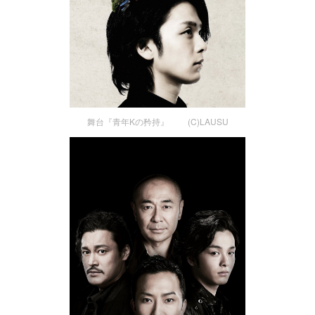
舞台『青年Kの矜持』 (C)LAUSU