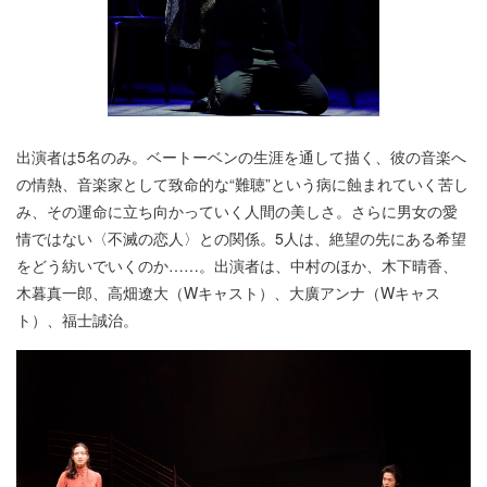
出演者は5名のみ。ベートーベンの生涯を通して描く、彼の音楽へ
の情熱、音楽家として致命的な“難聴”という病に蝕まれていく苦し
み、その運命に立ち向かっていく人間の美しさ。さらに男女の愛
情ではない〈不滅の恋人〉との関係。5人は、絶望の先にある希望
をどう紡いでいくのか……。出演者は、中村のほか、木下晴香、
木暮真一郎、高畑遼大（Wキャスト）、大廣アンナ（Wキャス
ト）、福士誠治。