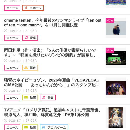
2026.8.7 ｜ SPICER
ニュース
スポーツ
omeme tenten、今年最後のワンマンライブ『ten out
NEW
of ten 〜one man〜』を11月に開催決定
2026.8.7 ｜ SPICER
ニュース
音楽
岡田利規（作・演出）「5人の俳優が素晴らしいで
NEW
す」～『映画を撮りたいゾンビの演劇』が開幕し、…
2026.8.7 ｜ SPICER
ニュース
舞台
猫背のネイビーセゾン、2026年夏曲「VEGAVEGA」
のMV公開 「あっちいんだから！」のスタンプ配…
2026.8.7 ｜ SPICER
ニュース
動画
音楽
TVアニメ『ロメリア戦記』追加キャストに千葉翔也、
梶原岳人、堀江瞬、綿貫竜之介！PV第1弾公開
2026.8.7 ｜ SPICER
ニュース
動画
アニメ/ゲーム