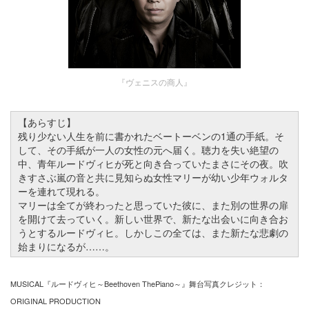
『ヴェニスの商人』
【あらすじ】
残り少ない人生を前に書かれたベートーベンの1通の手紙。そ
して、その手紙が一人の女性の元へ届く。聴力を失い絶望の
中、青年ルードヴィヒが死と向き合っていたまさにその夜。吹
きすさぶ嵐の音と共に見知らぬ女性マリーが幼い少年ウォルタ
ーを連れて現れる。
マリーは全てが終わったと思っていた彼に、また別の世界の扉
を開けて去っていく。新しい世界で、新たな出会いに向き合お
うとするルードヴィヒ。しかしこの全ては、また新たな悲劇の
始まりになるが……。
MUSICAL『ルードヴィヒ～Beethoven ThePiano～』舞台写真クレジット：
ORIGINAL PRODUCTION