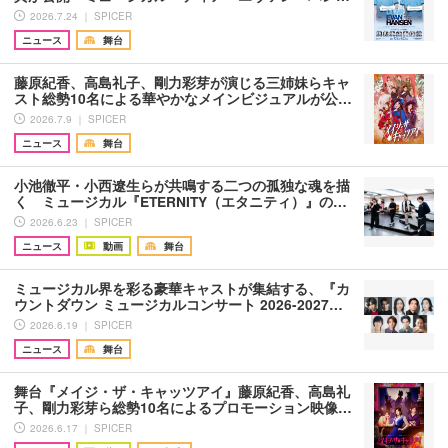
2026.7.24 ｜ SPICER
ニュース
舞台
藤原紀香、高島礼子、剛力彩芽が演じる三姉妹らキャ
スト総勢10名による華やかなメインビジュアルが公…
2026.7.9 ｜ SPICER
ニュース
舞台
小池徹平・小西遼生らが共鳴する二つの孤独な魂を描
く ミュージカル『ETERNITY（エタニティ）』の…
2026.6.23 ｜ SPICER
ニュース
動画
舞台
ミュージカル界を彩る豪華キャストが集結する、『カ
ウントダウン ミュージカルコンサート 2026-2027…
2026.6.19 ｜ SPICER
ニュース
舞台
舞台『メイジ・ザ・キャッツアイ』藤原紀香、高島礼
子、剛力彩芽ら総勢10名によるプロモーション映像…
2026.6.17 ｜ SPICER