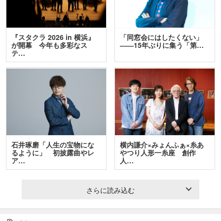
『スタクラ 2026 in 横浜』
「同窓会にはしたくない」
が開幕 今年も多彩なス
――15年ぶりに集う「第…
テ…
石井琢磨「人生の宝物にな
横内謙介×みょんふぁ×糸あ
るように」 初披露曲やレ
やつり人形一糸座 創作
ア…
人…
さらに読み込む