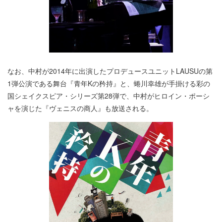
なお、中村が2014年に出演したプロデュースユニットLAUSUの第
1弾公演である舞台『青年Kの矜持』と、蜷川幸雄が手掛ける彩の
国シェイクスピア・シリーズ第28弾で、中村がヒロイン・ポーシ
ャを演じた『ヴェニスの商人』も放送される。