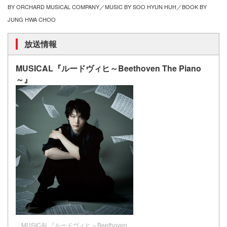
BY ORCHARD MUSICAL COMPANY／MUSIC BY SOO HYUN HUH／BOOK BY
JUNG HWA CHOO
放送情報
MUSICAL『ルードヴィヒ～Beethoven The Piano
～』
MUSICAL『ルードヴィヒ～Beethoven