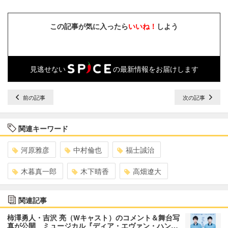
この記事が気に入ったら
いいね！
しよう
見逃せない
の最新情報をお届けします
前の記事
次の記事
関連キーワード
河原雅彦
中村倫也
福士誠治
木暮真一郎
木下晴香
高畑遼大
関連記事
柿澤勇人・吉沢 亮（Wキャスト）のコメント＆舞台写
真が公開 ミュージカル『ディア・エヴァン・ハン…