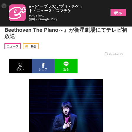
×
e＋(イープラス)アプリ - チケッ
ト・ニュース・スマチケ
表示
eplus inc.
無料 - Google Play
中村倫也主演のMUSICAL『ルードヴィヒ～
Beethoven The Piano～』が衛星劇場にてテレビ初
放送
ニュース
舞台
2023.3.30
ポスト
シェア
送る