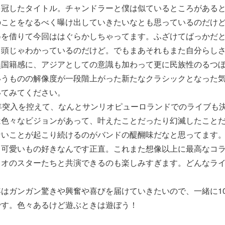
を冠したタイトル。チャンドラーと僕は似ているところがある
のことをなるべく曝け出していきたいなとも思っているのだけ
姿を借りて今回ははぐらかしちゃってます。ふざけてばっかだ
ら頭じゃわかっているのだけど。でもまあそれもまた自分らし
無国籍感に、アジアとしての意識も加わって更に民族性のるつ
いうものの解像度が一段階上がった新たなクラシックとなった
いてみてください。
年突入を控えて、なんとサンリオピューロランドでのライブも
は色々なビジョンがあって、叶えたことだったり幻滅したこと
ないことが起こり続けるのがバンドの醍醐味だなと思ってます
！可愛いもの好きなんです正直。これまた想像以上に最高なコ
リオのスターたちと共演できるのも楽しみすぎます。どんなラ
はガンガン驚きや興奮や喜びを届けていきたいので、一緒に1
です。色々あるけど遊ぶときは遊ぼう！