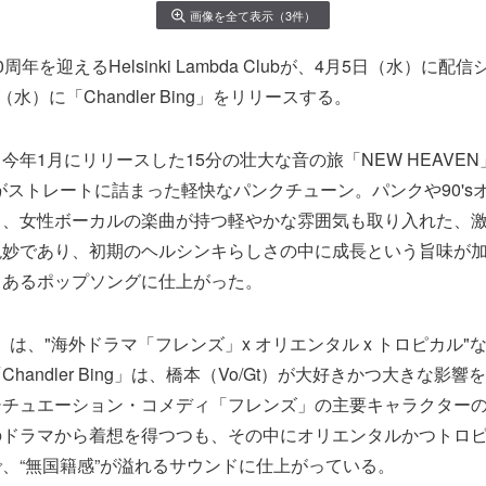
画像を全て表示（3件）
年を迎えるHelsinki Lambda Clubが、4月5日（水）に
水）に「Chandler Bing」をリリースする。
今年1月にリリースした15分の壮大な音の旅「NEW HEAVEN
がストレートに詰まった軽快なパンクチューン。パンクや90's
も、女性ボーカルの楽曲が持つ軽やかな雰囲気も取り入れた、
絶妙であり、初期のヘルシンキらしさの中に成長という旨味が
もあるポップソングに仕上がった。
 Bing」は、"海外ドラマ「フレンズ」x オリエンタル x トロピカル
handler Bing」は、橋本（Vo/Gt）が大好きかつ大きな影響
シチュエーション・コメディ「フレンズ」の主要キャラクター
のドラマから着想を得つつも、その中にオリエンタルかつトロ
、“無国籍感”が溢れるサウンドに仕上がっている。