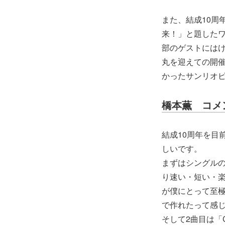
また、結成10周
来！」と題した
部のゲストには
丸を迎えての開
かったサンリオ
橋本薫 コメ
結成10周年を目
しいです。
まずはシングルの
り速い・短い・
が僕にとって至
で作れたって感
そして2曲目は「C