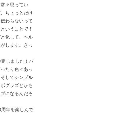
と常々思ってい
ど、ちょっとだけ
と伝わらないって
さということで！
ぼと化して、ヘル
気がします。きっ
決定しました！バ
だったり色々あっ
。そしてシンプル
ラボグッズとかも
イブになるんだろ
0周年を楽しんで