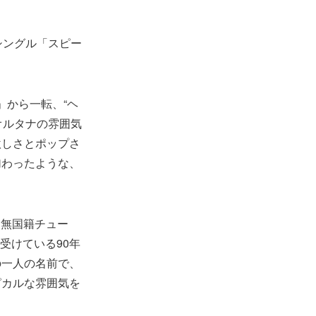
配信シングル「スピー
」から一転、“ヘ
オルタナの雰囲気
激しさとポップさ
加わったような、
"な無国籍チュー
を受けている90年
の一人の名前で、
ピカルな雰囲気を