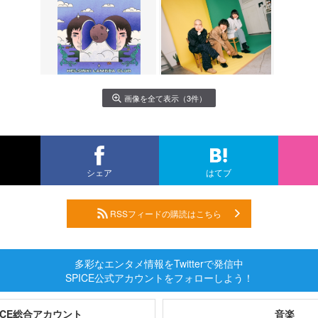
画像を全て表示（3件）
シェア
はてブ
RSSフィードの購読はこちら
多彩なエンタメ情報をTwitterで発信中
SPICE公式アカウントをフォローしよう！
PICE総合アカウント
音楽