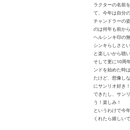
ラクターの名前
て、今年は自分
チャンドラーの
のは何年も前か
ヘルシンキ印の
シンキらしさと
と楽しいから聴
そして更に10周
ンドを始めた時
たけど、想像し
にサンリオ好き
できたし、サン
う！楽しみ！
というわけで今年
くれたら嬉しい