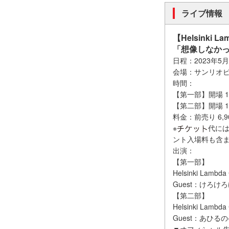
ライブ情報
【Helsinki
「想像しなかっ
日程：2023年5月
会場：サンリオピ
時間：
【第一部】開場 15:0
【第二部】開場 17:1
料金：前売り 6,
※
代には
ント入場料も含
出演：
【第一部】
Helsinki Lambda
Guest：けろ
【第二部】
Helsinki Lambda
Guest：あひ