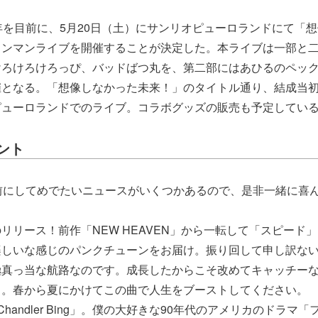
年を目前に、5月20日（土）にサンリオピューロランドにて「
ワンマンライブを開催することが決定した。本ライブは一部と
けろけろけろっぴ、バッドばつ丸を、第二部にはあひるのペッ
催となる。「想像しなかった未来！」のタイトル通り、結成当
ピューロランドでのライブ。コラボグッズの販売も予定してい
ント
前にしてめでたいニュースがいくつかあるので、是非一緒に喜
リリース！前作「NEW HEAVEN」から一転して「スピード
楽しいな感じのパンクチューンをお届け。振り回して申し訳な
極真っ当な航路なのです。成長したからこそ改めてキャッチー
じ。春から夏にかけてこの曲で人生をブーストしてください。
handler Bing」。僕の大好きな90年代のアメリカのドラマ