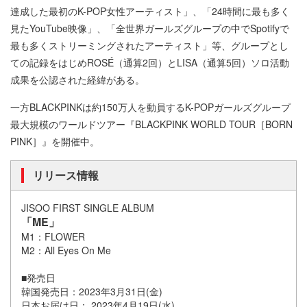
達成した最初のK-POP女性アーティスト」、「24時間に最も多く
見たYouTube映像」、「全世界ガールズグループの中でSpotifyで
最も多くストリーミングされたアーティスト」等、グループとし
ての記録をはじめROSÉ（通算2回）とLISA（通算5回）ソロ活動
成果を公認された経緯がある。
一方BLACKPINKは約150万人を動員するK-POPガールズグループ
最大規模のワールドツアー『BLACKPINK WORLD TOUR［BORN
PINK］』を開催中。
リリース情報
JISOO FIRST SINGLE ALBUM
「ME」
M1：FLOWER
M2：All Eyes On Me
■発売日
韓国発売日：2023年3月31日(金)
日本お届け日： 2023年4月19日(水)