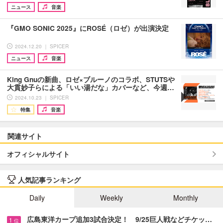
ニュース
音楽
『GMO SONIC 2025』にROSÉ（ロゼ）が出演決定
2024.12.20 ｜ SPICER
ニュース
音楽
King Gnuの新曲、ロゼ×ブルーノのコラボ、STUTSや
大貫妙子らによる「いい湯だな」カバーなど、今週…
2024.10.23 ｜ SPICER
特集
音楽
関連サイト
オフィシャルサイト
人気記事ランキング
Daily
Weekly
Monthly
広島東洋カープ追加3試合決定！ 9/25巨人戦などチケッ…
1
位