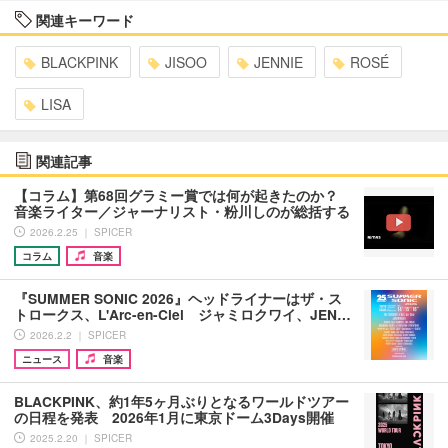
関連キーワード
BLACKPINK
JISOO
JENNIE
ROSÉ
LISA
関連記事
【コラム】第68回グラミー賞では何が起きたのか？
音楽ライター／ジャーナリスト・粉川しのが総括する
2026.2.25 ｜ SPICER
コラム
音楽
『SUMMER SONIC 2026』ヘッドライナーはザ・ス
トロークス、L'Arc-en-Ciel ジャミロクワイ、JEN…
2026.2.2 ｜ SPICER
ニュース
音楽
BLACKPINK、約1年5ヶ月ぶりとなるワールドツアー
の日程を発表 2026年1月に東京ドーム3Days開催
2025.2.20 ｜ SPICER