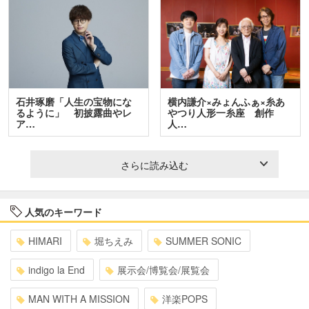
石井琢磨「人生の宝物にな
横内謙介×みょんふぁ×糸あ
るように」 初披露曲やレ
やつり人形一糸座 創作
ア…
人…
さらに読み込む
人気のキーワード
HIMARI
堀ちえみ
SUMMER SONIC
indigo la End
展示会/博覧会/展覧会
MAN WITH A MISSION
洋楽POPS