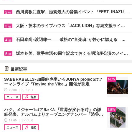
西川貴教に直撃、滋賀最大の音楽イベント『FEST. INAZU…
2
位
大阪・茨木のライブハウス「JACK LION」存続支援ライ…
3
位
石田泰尚×渡辺雄一――破格の“音楽魂”が静かに燃える …
4
位
坂本冬美、歌手生活40周年記念でおくる明治座公演のメイ…
5
位
最新記事
SABBRABELLS×加藤純也率いるJUNYA projectのツ
NEW
ーマンライブ『Revive the Vibe.』開催が決定
22:00 ｜ SPICER
ニュース
音楽
ハク。メジャー1stアルバム『世界が変わる時』の詳
NEW
細発表、アルバムよりオープニングナンバー「渋谷…
21:00 ｜ SPICER
ニュース
音楽