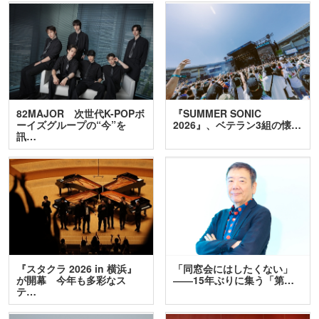
82MAJOR 次世代K-POPボ
『SUMMER SONIC
ーイズグループの“今”を
2026』、ベテラン3組の懐…
訊…
『スタクラ 2026 in 横浜』
「同窓会にはしたくない」
が開幕 今年も多彩なス
――15年ぶりに集う「第…
テ…