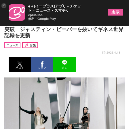
×
e＋(イープラス)アプリ - チケッ
ト・ニュース・スマチケ
表示
eplus inc.
無料 - Google Play
BLACKPINK、YouTube累積再生回数が300億回を
突破 ジャスティン・ビーバーを抜いてギネス世界
記録を更新
ニュース
音楽
2023.4.18
ポスト
シェア
送る