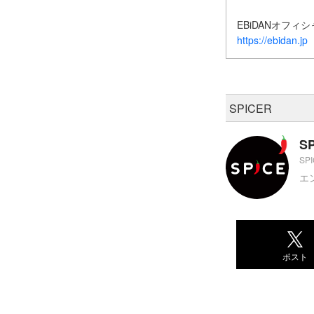
EBiDANオフィ
https://ebidan.jp
SPICER
S
SP
エ
ポスト