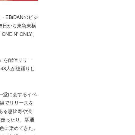
EBiDANのビジ
8日から東急東横
E N’ ONLY、
23」を配信リリー
48人が総踊りし
が一堂に会するイベ
プ7組でリリースを
である恵比寿や渋
が走ったり、駅通
一色に染めてきた。