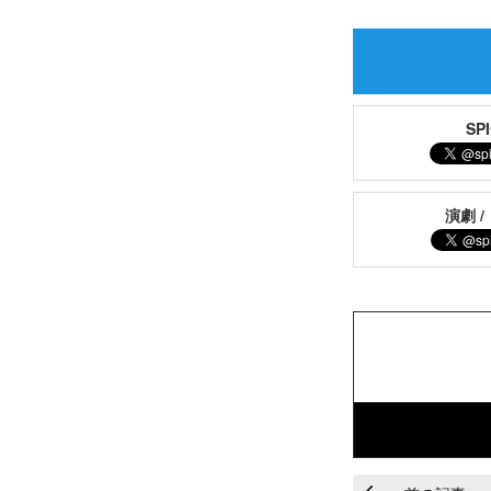
S
演劇 /