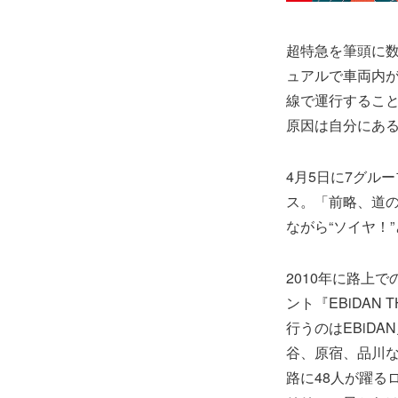
超特急を筆頭に数
ュアルで車両内が
線で運行することが
原因は自分にある
4月5日に7グループ
ス。「前略、道の
ながら“ソイヤ！
2010年に路上
ント『EBiDAN
行うのはEBiD
谷、原宿、品川
路に48人が躍る