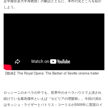
足学園音楽大学准教授）の解説とともに、本作の見どころを紹介
しよう。
【動画】The Royal Opera: The Barber of Seville cinema trailer
ロッシーニのオペラの中でも、世界中のオペラハウスで上演され
続けている最高傑作といえば『セビリアの理髪師』。今回の演出
はモッシュ・ライザーとパトリス・コーリエが2005年に英国ロイ