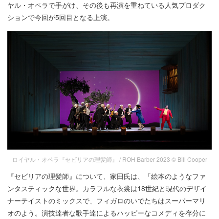
ヤル・オペラで手がけ、その後も再演を重ねている人気プロダク
ションで今回が5回目となる上演。
ロイヤル・オペラ『セビリアの理髪師』 / ROH Barber 2023 © Bill Cooper
『セビリアの理髪師』について、家田氏は、「絵本のようなファ
ンタスティックな世界。カラフルな衣裳は18世紀と現代のデザイ
ナーテイストのミックスで、フィガロのいでたちはスーパーマリ
オのよう。演技達者な歌手達によるハッピーなコメディを存分に