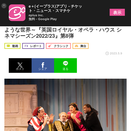
×
e＋(イープラス)アプリ - チケッ
ト・ニュース・スマチケ
表示
eplus inc.
無料 - Google Play
ロイヤル・オペラの『セビリアの理髪師』は絵本の
ような世界～『英国ロイヤル・オペラ・ハウス シ
ネマシーズン2022/23』第8弾
動画
レポート
クラシック
舞台
2023.5.9
ポスト
シェア
送る