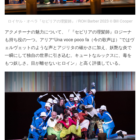
ロイヤル・オペラ『セビリアの理髪師』 / ROH Barber 2023 © Bill Cooper
アクメチーナの魅力について、「『セビリアの理髪師』ロジーナ
も持ち役の一つ。アリア“Una voce poco fa（今の歌声は）”ではヴ
ェルヴェットのような声とアジリタの確かさに加え、妖艶な炎で
一瞬にして独自の世界に引き込む。キュートなルックスに、毒を
もつ妖しさ。目が離せないヒロイン」と高く評価している。