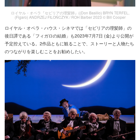
ロイヤル・オペラ『セビリアの理髪師』((Don Basilio) BRYN TERFEL,
(Figaro) ANDRZEJ FILOŃCZYK / ROH Barber 2023 © Bill Cooper
ロイヤル・オペラ・ハウス・シネマでは「セビリアの理髪師」の
後日譚である「フィガロの結婚」も2023年7月7日 (金)より公開が
予定控えている。2作品ともに観ることで、ストーリーと人物たち
のつながりを楽しむことをお勧めしたい。