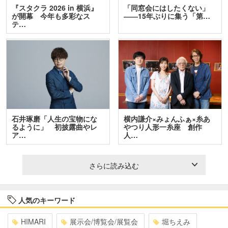
『スタクラ 2026 in 横浜』
「同窓会にはしたくない」
が開幕 今年も多彩なス
――15年ぶりに集う「第…
テ…
石井琢磨「人生の宝物にな
横内謙介×みょんふぁ×糸あ
るように」 初披露曲やレ
やつり人形一糸座 創作
ア…
人…
さらに読み込む
人気のキーワード
HIMARI
展示会/博覧会/展覧会
堀ちえみ