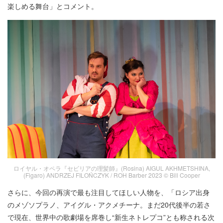
楽しめる舞台」とコメント。
ロイヤル・オペラ『セビリアの理髪師』(Rosina) AIGUL AKHMETSHINA,
(Figaro) ANDRZEJ FILOŃCZYK / ROH Barber 2023 © Bill Cooper
さらに、今回の再演で最も注目してほしい人物を、「ロシア出身
のメゾソプラノ、アイグル・アクメチーナ。まだ20代後半の若さ
で現在、世界中の歌劇場を席巻し“新生ネトレプコ”とも称される次