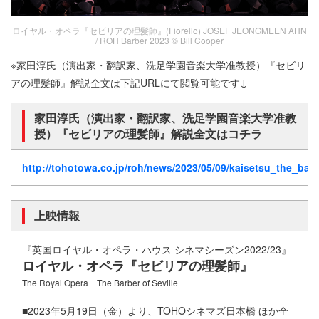
ロイヤル・オペラ『セビリアの理髪師』(Fiorello) JOSEF JEONGMEEN AHN
/ ROH Barber 2023 © Bill Cooper
※家田淳氏（演出家・翻訳家、洗足学園音楽大学准教授）『セビリ
アの理髪師』解説全文は下記URLにて閲覧可能です↓
家田淳氏（演出家・翻訳家、洗足学園音楽大学准教
授）『セビリアの理髪師』解説全文はコチラ
http://tohotowa.co.jp/roh/news/2023/05/09/kaisetsu_the_barb
上映情報
『英国ロイヤル・オペラ・ハウス シネマシーズン2022/23』
ロイヤル・オペラ『セビリアの理髪師』
The Royal Opera The Barber of Seville
■2023年5月19日（金）より、TOHOシネマズ日本橋 ほか全