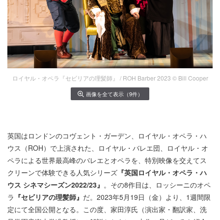
ロイヤル・オペラ『セビリアの理髪師』 / ROH Barber 2023 © Bill Cooper
画像を全て表示（9件）
英国はロンドンのコヴェント・ガーデン、ロイヤル・オペラ・ハ
ウス（ROH）で上演された、ロイヤル・バレエ団、ロイヤル・オ
ペラによる世界最高峰のバレエとオペラを、特別映像を交えてス
クリーンで体験できる人気シリーズ
『英国ロイヤル・オペラ・ハ
ウス シネマシーズン2022/23』
。その8作目は、ロッシーニのオペ
ラ
『セビリアの理髪師』
だ。2023年5月19日（金）より、1週間限
定にて全国公開となる。この度、家田淳氏（演出家・翻訳家、洗