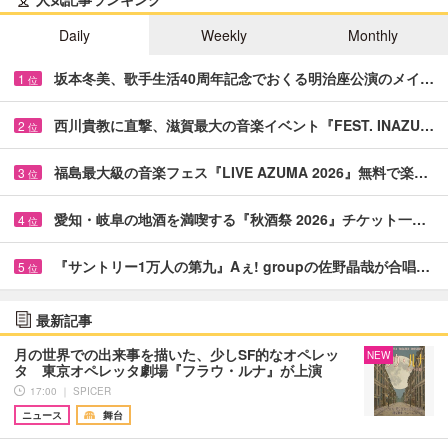
Daily
Weekly
Monthly
坂本冬美、歌手生活40周年記念でおくる明治座公演のメイ…
1
位
西川貴教に直撃、滋賀最大の音楽イベント『FEST. INAZU…
2
位
福島最大級の音楽フェス『LIVE AZUMA 2026』無料で楽…
3
位
愛知・岐阜の地酒を満喫する『秋酒祭 2026』チケット一…
4
位
『サントリー1万人の第九』Aぇ! groupの佐野晶哉が合唱…
5
位
最新記事
月の世界での出来事を描いた、少しSF的なオペレッ
NEW
タ 東京オペレッタ劇場『フラウ・ルナ』が上演
17:00 ｜ SPICER
ニュース
舞台