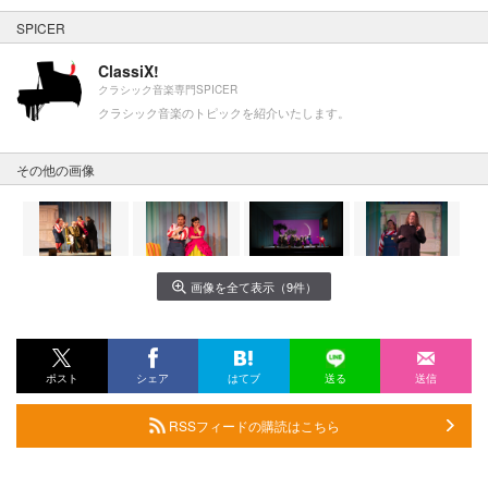
SPICER
ClassiX!
クラシック音楽専門SPICER
クラシック音楽のトピックを紹介いたします。
その他の画像
画像を全て表示（9件）
ポスト
シェア
はてブ
送る
送信
RSSフィードの購読はこちら