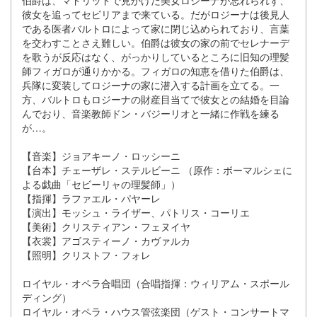
彼女を追ってセビリアまで来ている。だがロジーナは後見人
である医者バルトロによって家に閉じ込められており、言葉
を交わすことさえ難しい。伯爵は彼女の家の前でセレナーデ
を歌うが反応はなく、がっかりしているところに旧知の理髪
師フィガロが通りかかる。フィガロの知恵を借りた伯爵は、
兵隊に変装してロジーナの家に潜入する計画を立てる。一
方、バルトロもロジーナの財産目当てで彼女との結婚を目論
んでおり、音楽教師ドン・バジーリオと一緒に作戦を練る
が…。
【音楽】ジョアキーノ・ロッシーニ
【台本】チェーザレ・ステルビーニ （原作：ボーマルシェに
よる戯曲「セビーリャの理髪師」）
【指揮】ラファエル・パヤーレ
【演出】モッシュ・ライザー、パトリス・コーリエ
【美術】クリスティアン・フェヌイヤ
【衣裳】アゴスティーノ・カヴァルカ
【照明】クリストフ・フォレ
ロイヤル・オペラ合唱団（合唱指揮：ウィリアム・スポール
ディング）
ロイヤル・オペラ・ハウス管弦楽団（ゲスト・コンサートマ