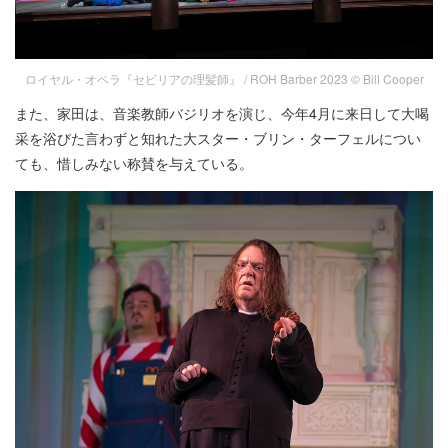
ロイヤル・オペラ『セビリアの理髪師』 / ROH Barber 2023 © Bill Cooper
また、家田は、音楽教師バジリオを演じ、今年4月に来日して大喝
采を浴びた言わずと知れた大スター・ブリン・ターフェルについ
ても、惜しみない称賛を与えている。