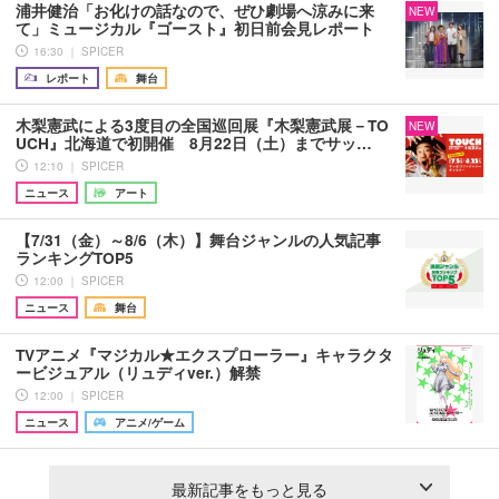
浦井健治「お化けの話なので、ぜひ劇場へ涼みに来
NEW
て」ミュージカル『ゴースト』初日前会見レポート
16:30 ｜ SPICER
レポート
舞台
木梨憲武による3度目の全国巡回展『木梨憲武展－TO
NEW
UCH』北海道で初開催 8月22日（土）までサッ…
12:10 ｜ SPICER
ニュース
アート
【7/31（金）～8/6（木）】舞台ジャンルの人気記事
ランキングTOP5
12:00 ｜ SPICER
ニュース
舞台
TVアニメ『マジカル★エクスプローラー』キャラクタ
ービジュアル（リュディver.）解禁
12:00 ｜ SPICER
ニュース
アニメ/ゲーム
最新記事をもっと見る