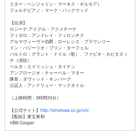
スター：ベンジャミン・マーキス・ギルモア）
フォルテピアノ：マーク・パックウッド
【出演】
ロジーナ:アイグル・アクメチーナ
フィガロ：アンドレイ・フィロンチク
アルマヴィーヴァ伯爵：ローレンス・ブラウンリー
ドン・バジーリオ：ブリン・ターフェル
バルトロ：グラント・ドイル（歌）、ファビオ・カピタヌッ
チ（演技）
ベルタ：エイリッシュ・タイナン
アンブロージオ：チャーベル・マター
隊長：ダヴィッド・キンバーグ
公証人：アンドリュー・マックネイル
（上映時間：3時間33分）
【公式サイト】
http://tohotowa.co.jp/roh/
【配給】東宝東和
©Bill Cooper