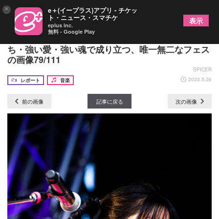
×
e＋(イープラス)アプリ - チケッ
ト・ニュース・スマチケ
表示
eplus inc.
無料 - Google Play
『OTODAMA'23～音泉魂～』2日目ーー強い気持
ち・強い愛・強い魂で成り立つ、唯一無二なフェス
の画像79/111
SPICER
2023.5.26
レポート
音楽
前の画像
記事に戻る
次の画像