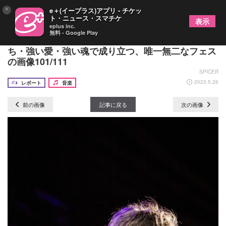
×
e＋(イープラス)アプリ - チケッ
ト・ニュース・スマチケ
表示
eplus inc.
無料 - Google Play
『OTODAMA'23～音泉魂～』2日目ーー強い気持
ち・強い愛・強い魂で成り立つ、唯一無二なフェス
の画像101/111
SPICER
2023.5.26
レポート
音楽
前の画像
記事に戻る
次の画像