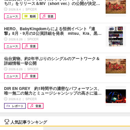
ち!!」をリリース＆MV（short ver.）の公開が決定…
2026.8.4 ｜ SPICER
ニュース
動画
音楽
HERO、BabyKingdomらによる恒例イベント『連
撃』8月・9月の2公演詳細を発表 mitsu、Kra、黒…
2026.6.26 ｜ SPICER
ニュース
音楽
仙台貨物、約2年半ぶりのシングルのアートワーク＆
詳細情報一挙公開
2026.6.26 ｜ SPICER
ニュース
音楽
DIR EN GREY 約1時間半の濃密なパフォーマンス、
唯一無二の魅力とミュージシャンシップの高さに溢…
2026.6.2 ｜ SPICER
レポート
音楽
人気記事ランキング