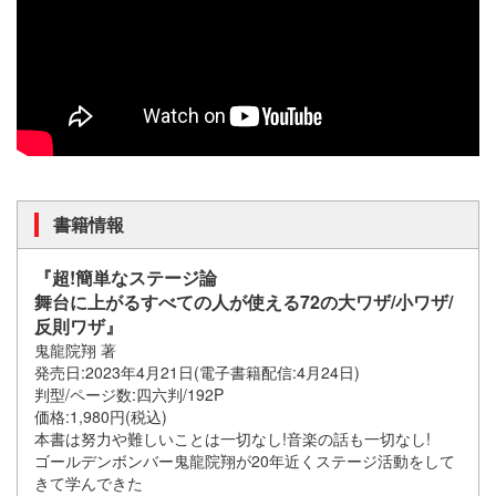
書籍情報
『超!簡単なステージ論
舞台に上がるすべての人が使える72の大ワザ/小ワザ/
反則ワザ』
鬼龍院翔 著
発売日:2023年4月21日(電子書籍配信:4月24日)
判型/ページ数:四六判/192P
価格:1,980円(税込)
本書は努力や難しいことは一切なし!音楽の話も一切なし!
ゴールデンボンバー鬼龍院翔が20年近くステージ活動をして
きて学んできた