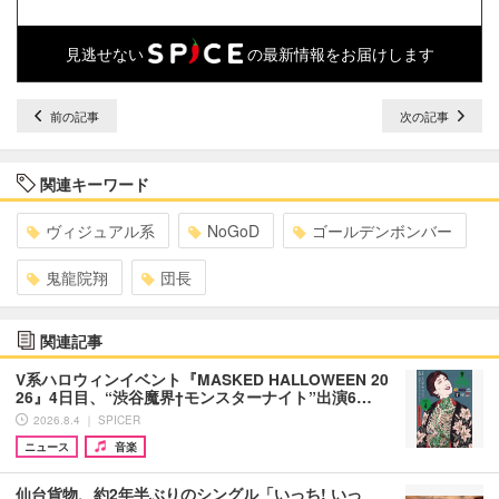
見逃せない
の最新情報をお届けします
前の記事
次の記事
関連キーワード
ヴィジュアル系
NoGoD
ゴールデンボンバー
鬼龍院翔
団長
関連記事
V系ハロウィンイベント『MASKED HALLOWEEN 20
26』4日目、“渋谷魔界†モンスターナイト”出演6…
2026.8.4 ｜ SPICER
ニュース
音楽
仙台貨物、約2年半ぶりのシングル「いっち! いっ