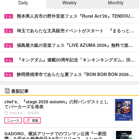
Daily
Weekly
Monthly
熊本県人吉市の野外音楽フェス『Rural Act'26』TENDOU…
1
位
埼玉であらたな文具販売イベントがスタート 『まるっと…
2
位
福島最大級の音楽フェス『LIVE AZUMA 2026』無料で楽…
3
位
『キングダム』連載20周年記念「キンキンキングダム」渋…
4
位
静岡県焼津市であらたな夏フェス『BON BON BON 2026…
5
位
最新記事
chef’s、『utage 2026 autumn』の対バンゲストとし
てパーカーズを発表
2026.8.6 ｜ SPICER
ニュース
音楽
GADORO、横浜アリーナでのワンマン公演『一家団
欒』を収めた映像作品を9月にリリース トレーラ…