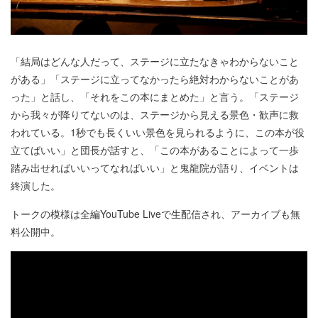
「結局はどんな人だって、ステージに立たなきゃわからないこと
がある」「ステージに立ってなかったら絶対わからないことがあ
った」と話し、「それをこの本にまとめた」と言う。「ステージ
から我々が降りてないのは、ステージから見える景色・歓声に救
われている。1秒でも長くいい景色を見られるように、この本が役
立てばいい」と団長が話すと、「この本があることによって一歩
踏み出せればいいってなればいい」と鬼龍院が語り、イベントは
終演した。
トークの模様は全編YouTube Liveで生配信され、アーカイブも無
料公開中。