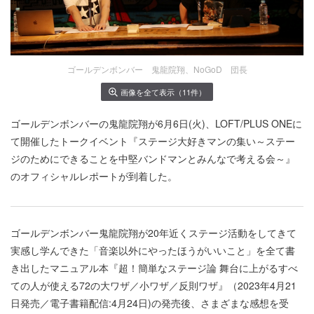
ゴールデンボンバー 鬼龍院翔、NoGoD 団長
画像を全て表示（11件）
ゴールデンボンバーの鬼龍院翔が6月6日(火)、LOFT/PLUS ONEに
て開催したトークイベント『ステージ大好きマンの集い～ステー
ジのためにできることを中堅バンドマンとみんなで考える会～』
のオフィシャルレポートが到着した。
ゴールデンボンバー鬼龍院翔が20年近くステージ活動をしてきて
実感し学んできた「音楽以外にやったほうがいいこと」を全て書
き出したマニュアル本『超！簡単なステージ論 舞台に上がるすべ
ての人が使える72の大ワザ／小ワザ／反則ワザ』（2023年4月21
日発売／電子書籍配信:4月24日)の発売後、さまざまな感想を受