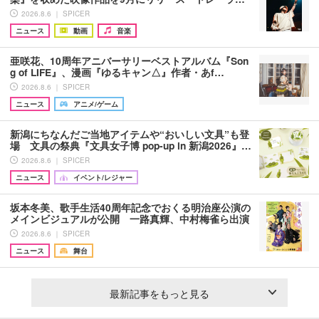
2026.8.6 ｜ SPICER
ニュース
動画
音楽
亜咲花、10周年アニバーサリーベストアルバム『Son
g of LIFE』、漫画『ゆるキャン△』作者・あf…
2026.8.6 ｜ SPICER
ニュース
アニメ/ゲーム
新潟にちなんだご当地アイテムや“おいしい文具”も登
場 文具の祭典『文具女子博 pop-up in 新潟2026』…
2026.8.6 ｜ SPICER
ニュース
イベント/レジャー
坂本冬美、歌手生活40周年記念でおくる明治座公演の
メインビジュアルが公開 一路真輝、中村梅雀ら出演
2026.8.6 ｜ SPICER
ニュース
舞台
最新記事をもっと見る