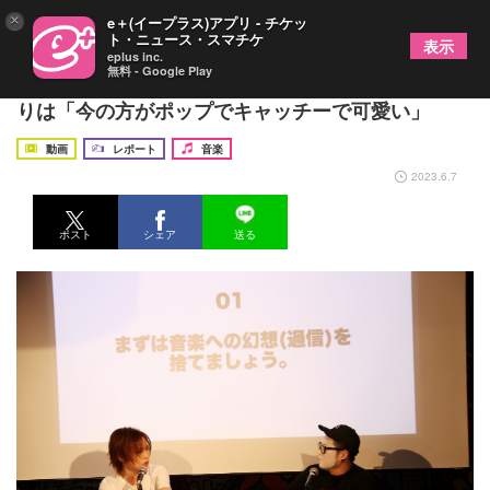
×
e＋(イープラス)アプリ - チケッ
ト・ニュース・スマチケ
表示
eplus inc.
無料 - Google Play
ゴールデンボンバー 鬼龍院翔、樽美酒研二の白塗
りは「今の方がポップでキャッチーで可愛い」
動画
レポート
音楽
2023.6.7
ポスト
シェア
送る