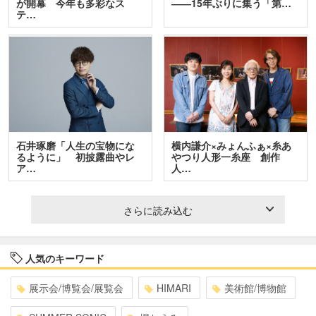
が開幕 今年も多彩なス
――15年ぶりに集う「第…
テ…
石井琢磨「人生の宝物にな
横内謙介×みょんふぁ×糸あ
るように」 初披露曲やレ
やつり人形一糸座 創作
ア…
人…
さらに読み込む
人気のキーワード
展示会/博覧会/展覧会
HIMARI
美術館/博物館