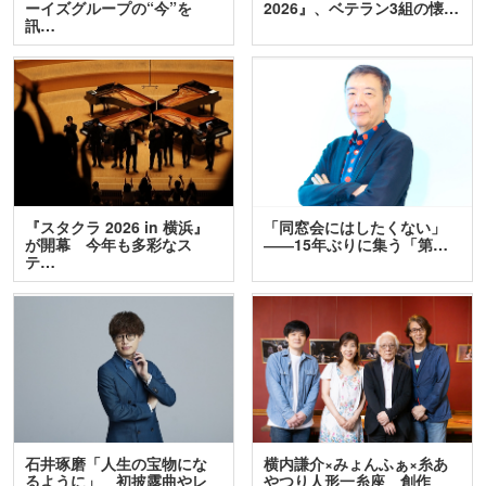
ーイズグループの“今”を
2026』、ベテラン3組の懐…
訊…
『スタクラ 2026 in 横浜』
「同窓会にはしたくない」
が開幕 今年も多彩なス
――15年ぶりに集う「第…
テ…
石井琢磨「人生の宝物にな
横内謙介×みょんふぁ×糸あ
るように」 初披露曲やレ
やつり人形一糸座 創作