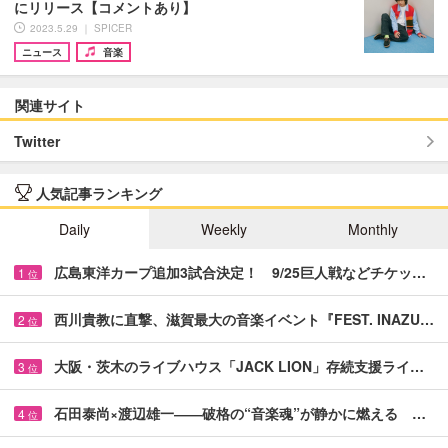
にリリース【コメントあり】
2023.5.29 ｜ SPICER
ニュース
音楽
関連サイト
Twitter
人気記事ランキング
Daily
Weekly
Monthly
広島東洋カープ追加3試合決定！ 9/25巨人戦などチケッ…
1
位
西川貴教に直撃、滋賀最大の音楽イベント『FEST. INAZU…
2
位
大阪・茨木のライブハウス「JACK LION」存続支援ライ…
3
位
石田泰尚×渡辺雄一――破格の“音楽魂”が静かに燃える …
4
位