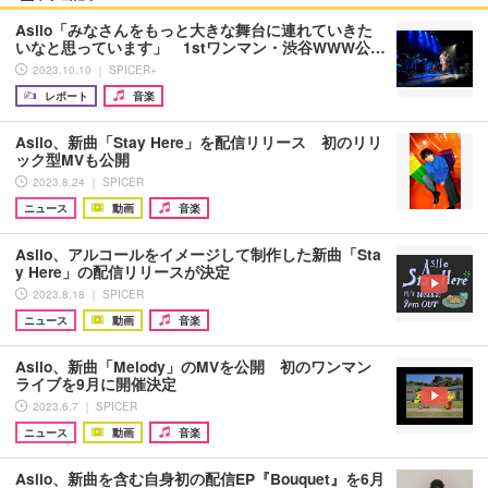
Asilo「みなさんをもっと大きな舞台に連れていきた
いなと思っています」 1stワンマン・渋谷WWW公…
2023.10.10 ｜ SPICER+
レポート
音楽
Asilo、新曲「Stay Here」を配信リリース 初のリリ
ック型MVも公開
2023.8.24 ｜ SPICER
ニュース
動画
音楽
Asilo、アルコールをイメージして制作した新曲「Sta
y Here」の配信リリースが決定
2023.8.18 ｜ SPICER
ニュース
動画
音楽
Asilo、新曲「Melody」のMVを公開 初のワンマン
ライブを9月に開催決定
2023.6.7 ｜ SPICER
ニュース
動画
音楽
Asilo、新曲を含む自身初の配信EP『Bouquet』を6月