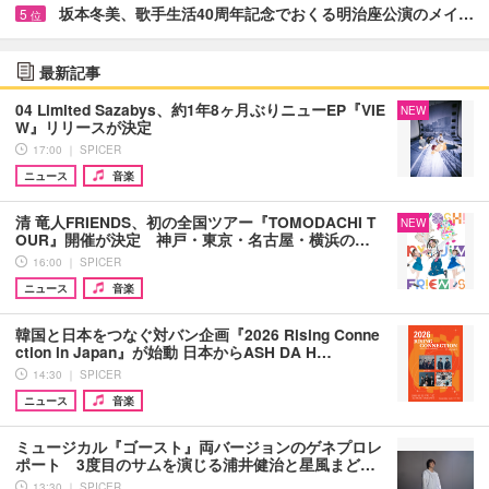
坂本冬美、歌手生活40周年記念でおくる明治座公演のメイ…
5
位
最新記事
04 Limited Sazabys、約1年8ヶ月ぶりニューEP『VIE
NEW
W』リリースが決定
17:00 ｜ SPICER
ニュース
音楽
清 竜人FRIENDS、初の全国ツアー『TOMODACHI T
NEW
OUR』開催が決定 神戸・東京・名古屋・横浜の…
16:00 ｜ SPICER
ニュース
音楽
韓国と日本をつなぐ対バン企画『2026 Rising Conne
ction in Japan』が始動 日本からASH DA H…
14:30 ｜ SPICER
ニュース
音楽
ミュージカル『ゴースト』両バージョンのゲネプロレ
ポート 3度目のサムを演じる浦井健治と星風まど…
13:30 ｜ SPICER