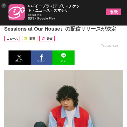
×
e＋(イープラス)アプリ - チケッ
ト・ニュース・スマチケ
表示
eplus inc.
無料 - Google Play
Asilo、自身初のスタジオライブ音源『Hang Out
Sessions at Our House』の配信リリースが決定
ニュース
動画
音楽
2023.6.26
ポスト
シェア
送る