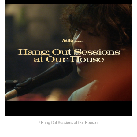
『Hang Out Sessions at Our House』