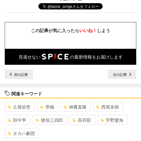
この記事が気に入ったら
いいね！
しよう
見逃せない
の最新情報をお届けします
前の記事
次の記事
関連キーワード
土屋佑壱
早織
神農直隆
西尾友樹
田中亨
猪俣三四郎
高羽彩
宇野愛海
タカハ劇団