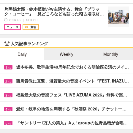
片岡鶴太郎・鈴木拡樹がW主演する、舞台『ブラッ
ク・コーヒー』 見どころなども語った稽古場取材…
2026.4.2 ｜ SPICER
ニュース
舞台
人気記事ランキング
Daily
Weekly
Monthly
坂本冬美、歌手生活40周年記念でおくる明治座公演のメイ…
1
位
西川貴教に直撃、滋賀最大の音楽イベント『FEST. INAZU…
2
位
福島最大級の音楽フェス『LIVE AZUMA 2026』無料で楽…
3
位
愛知・岐阜の地酒を満喫する『秋酒祭 2026』チケット一…
4
位
『サントリー1万人の第九』Aぇ! groupの佐野晶哉が合唱…
5
位