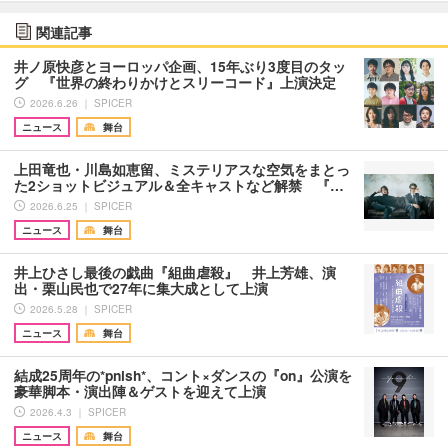
関連記事
井ノ原快彦とヨーロッパ企画、15年ぶり3度目のタッ
グ 『世界の終わりかけとスリーコード』上演決定
2026.6.26 ｜ SPICER
ニュース
舞台
上田竜也・川島如恵留、ミステリアスな空気をまとっ
た2ショットビジュアル＆全キャストなど解禁 『…
2026.6.25 ｜ SPICER
ニュース
舞台
井上ひさし最後の戯曲『組曲虐殺』 井上芳雄、演
出・栗山民也で27年に集大成として上演
2026.5.28 ｜ SPICER
ニュース
舞台
結成25周年の*pnish*、コント×ダンスの『on』公演を
豪華脚本・演出陣＆ゲストを迎えて上演
2026.4.3 ｜ SPICER
ニュース
舞台