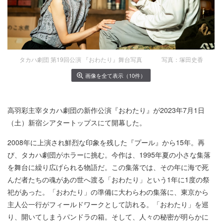
タカハ劇団 第19回公演 『おわたり』舞台写真 写真：塚田史香
画像を全て表示（10件）
高羽彩主宰タカハ劇団の新作公演『おわたり』が2023年7月1日
（土）新宿シアタートップスにて開幕した。
2008年に上演され鮮烈な印象を残した『プール』から15年。再
び、タカハ劇団がホラーに挑む。今作は、1995年夏の小さな集落
を舞台に繰り広げられる物語だ。この集落では、その年に海で死
んだ者たちの魂があの世へ渡る「おわたり」という1年に1度の祭
祀があった。「おわたり」の準備に大わらわの集落に、東京から
主人公一行がフィールドワークとして訪れる。「おわたり」を巡
り、開いてしまうパンドラの箱。そして、人々の秘密が明らかに