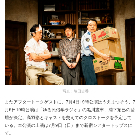
写真：塚田史香
またアフタートークゲストに、7月4日19時公演はうえまつそう、7
月5日19時公演は「ゆる民俗学ラジオ」の黒川晝車、浦下拓巳の登
壇が決定。高羽彩とキャストを交えてのクロストークを予定して
いる。本公演の上演は7月9日（日）まで新宿シアタートップスに
て。