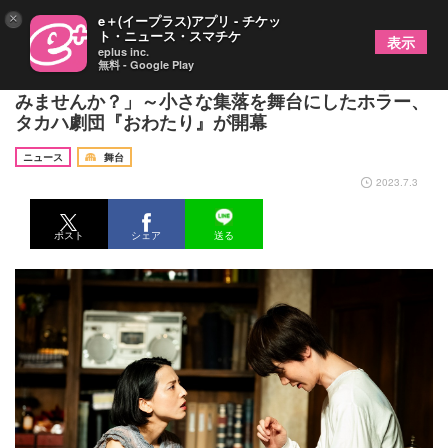
×
e＋(イープラス)アプリ - チケッ
ト・ニュース・スマチケ
表示
eplus inc.
無料 - Google Play
高羽彩「初夏の蒸し暑い日、ゾクっと涼しくなって
みませんか？」～小さな集落を舞台にしたホラー、
タカハ劇団『おわたり』が開幕
ニュース
舞台
2023.7.3
ポスト
シェア
送る