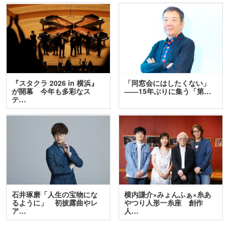
『スタクラ 2026 in 横浜』
「同窓会にはしたくない」
が開幕 今年も多彩なス
――15年ぶりに集う「第…
テ…
石井琢磨「人生の宝物にな
横内謙介×みょんふぁ×糸あ
るように」 初披露曲やレ
やつり人形一糸座 創作
ア…
人…