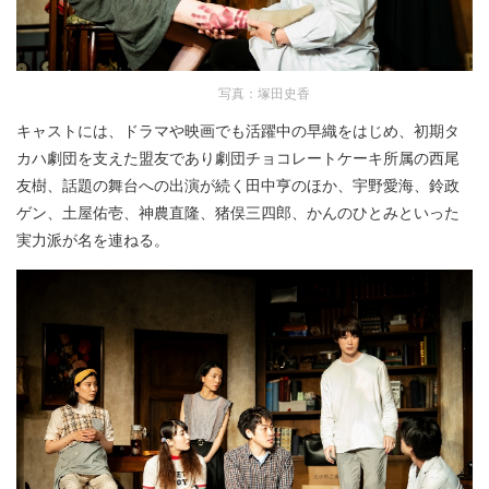
写真：塚田史香
キャストには、ドラマや映画でも活躍中の早織をはじめ、初期タ
カハ劇団を支えた盟友であり劇団チョコレートケーキ所属の西尾
友樹、話題の舞台への出演が続く田中亨のほか、宇野愛海、鈴政
ゲン、土屋佑壱、神農直隆、猪俣三四郎、かんのひとみといった
実力派が名を連ねる。