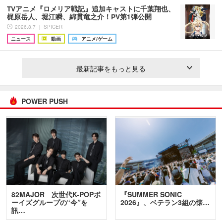
TVアニメ『ロメリア戦記』追加キャストに千葉翔也、
梶原岳人、堀江瞬、綿貫竜之介！PV第1弾公開
2026.8.7 ｜ SPICER
ニュース
動画
アニメ/ゲーム
最新記事をもっと見る
POWER PUSH
82MAJOR 次世代K-POPボ
『SUMMER SONIC
ーイズグループの“今”を
2026』、ベテラン3組の懐…
訊…