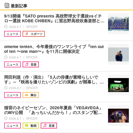
最新記事
9/13開催『SATO presents 高校野球女子選抜vsイチ
ロー選抜 KOBE CHIBEN』に習志野高校吹奏楽部と…
2026.8.7 ｜ SPICER
ニュース
スポーツ
omeme tenten、今年最後のワンマンライブ『ten out
of ten 〜one man〜』を11月に開催決定
2026.8.7 ｜ SPICER
ニュース
音楽
岡田利規（作・演出）「5人の俳優が素晴らしいで
す」～『映画を撮りたいゾンビの演劇』が開幕し、…
2026.8.7 ｜ SPICER
ニュース
舞台
猫背のネイビーセゾン、2026年夏曲「VEGAVEGA」
のMV公開 「あっちいんだから！」のスタンプ配…
2026.8.7 ｜ SPICER
ニュース
動画
音楽