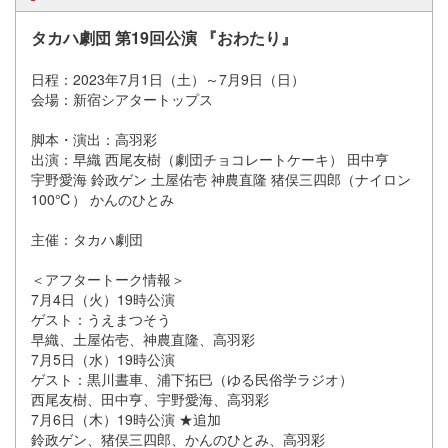
タカハ劇団 第19回公演 『おわたり』
日程：2023年7月1日（土）～7月9日（日）
会場：新宿シアタートップス
脚本・演出：高羽彩
出演：早織 西尾友樹（劇団チョコレートケーキ） 田中亨
宇野愛海 鈴政ゲン 土屋佑壱 神農直隆 猪俣三四郎（ナイロン
100℃） かんのひとみ
主催：タカハ劇団
＜アフタートーク情報＞
7月4日（火）19時公演
ゲスト：うえまつそう
早織、土屋佑壱、神農直隆、高羽彩
7月5日（水）19時公演
ゲスト：黒川晝車
、浦下拓巳（ゆる民俗学ラジオ）
西尾友樹、田中亨、宇野愛海、高羽彩
7月6日（木）19時公演 ★追加
鈴政ゲン、猪俣三四郎、かんのひとみ、高羽彩