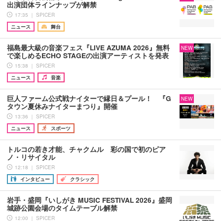
出演団体ラインナップが解禁
17:35 ｜ SPICER
ニュース
舞台
福島最大級の音楽フェス『LIVE AZUMA 2026』無料
NEW
で楽しめるECHO STAGEの出演アーティストを発表
15:38 ｜ SPICER
ニュース
音楽
巨人ファーム公式戦ナイターで縁日＆プール！ 『G
NEW
タウン夏休みナイターまつり』開催
13:36 ｜ SPICER
ニュース
スポーツ
トルコの若き才能、チャクムル 彩の国で初のピア
ノ・リサイタル
12:18 ｜ SPICER
インタビュー
クラシック
岩手・盛岡『いしがき MUSIC FESTIVAL 2026』盛岡
城跡公園会場のタイムテーブル解禁
12:00 ｜ SPICER