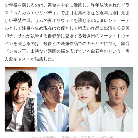
少年役を演じるのは、舞台を中心に活躍し、昨年放映されたドラ
マ『カムカムエヴリバディ』で注目を集めるなど近年活躍目覚ま
しい平埜生成。サムの妻オリヴィアを演じるのはタレント・モデ
ルとして注目を集め現在は女優として幅広い作品に出演する筧美
和子。サムが執筆する自叙伝に登場する若き日のマーク・トウェ
インを演じるのは、数多くの映像作品でのキャリアに加え、舞台
『ジョン王』出演など活躍の幅を広げている白石隼也という、実
力派キャストが結集した。
（左から）別所哲也、平埜生成、筧美和子、白石隼也