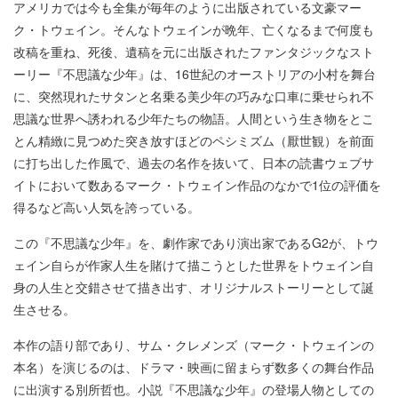
アメリカでは今も全集が毎年のように出版されている文豪マー
ク・トウェイン。そんなトウェインが晩年、亡くなるまで何度も
改稿を重ね、死後、遺稿を元に出版されたファンタジックなスト
ーリー『不思議な少年』は、16世紀のオーストリアの小村を舞台
に、突然現れたサタンと名乗る美少年の巧みな口車に乗せられ不
思議な世界へ誘われる少年たちの物語。人間という生き物をとこ
とん精緻に見つめた突き放すほどのペシミズム（厭世観）を前面
に打ち出した作風で、過去の名作を抜いて、日本の読書ウェブサ
イトにおいて数あるマーク・トウェイン作品のなかで1位の評価を
得るなど高い人気を誇っている。
この『不思議な少年』を、劇作家であり演出家であるG2が、トウ
ェイン自らが作家人生を賭けて描こうとした世界をトウェイン自
身の人生と交錯させて描き出す、オリジナルストーリーとして誕
生させる。
本作の語り部であり、サム・クレメンズ（マーク・トウェインの
本名）を演じるのは、ドラマ・映画に留まらず数多くの舞台作品
に出演する別所哲也。小説『不思議な少年』の登場人物としての