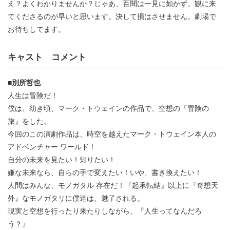
え？よくわかりませんか？じゃあ、百聞は一見に如かず。観に来
てくださるのが早いと思います。決して損はさせません。劇場で
お待ちしてます。
キャスト コメント
■別所哲也
人生は冒険だ！
僕は、幼き頃、マーク・トウェインの作品で、空想の『冒険の
旅』をした。
今回のこの演劇作品は、時空を越えたマーク・トウェイン本人の
アドベンチャー ワールド！
自分の未来を見たい！知りたい！
嫌な未来なら、自らの手で変えたい！いや、書き換えたい！
人間はみんな、モノガタル 存在だ！『起承転結』以上に『奇想天
外』なモノガタリに僕達は、魅了される。
現実と空想を行ったり来たりしながら、『人生ってなんだろ
う？』