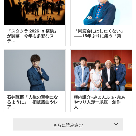
『スタクラ 2026 in 横浜』
「同窓会にはしたくない」
が開幕 今年も多彩なス
――15年ぶりに集う「第…
テ…
石井琢磨「人生の宝物にな
横内謙介×みょんふぁ×糸あ
るように」 初披露曲やレ
やつり人形一糸座 創作
ア…
人…
さらに読み込む