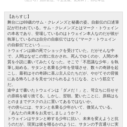
【あらすじ】
舞台には69歳のサム・クレメンズと秘書の姿。自叙伝の口述筆
記が行われている。サム・クレメンズとはマーク・トウェイン
の本名であり、登場しているのはトウェイン本人なのだが彼が
執筆しているのは自分の自叙伝ではなく“マーク・トウェイン
の自叙伝”だという……。
トウェインは娘の死でショックを受けていた。だがそんな中
で、人間はなぜこの世に生かされ、死んでゆくのか、人間の本
質を小説に書いてみたくなった。そこで「不思議な少年」を執
筆し始める。サタンと名乗る少年を登場させ、数々の奇跡を起
こし、最初はその奇跡に喜ぶ主人公たちだが、やがてその背後
にある怖ろしさを見せつけられるようになる、という筋立て
だ。
途中まで書いたトウェインは「ダメだ！」と、苛立ちに任せそ
の原稿を破り捨てる。しかし、翌朝。驚いたことに、原稿はも
とのままでデスクの上に置いてあるではないか。
その傍らには、サタンと名乗る少年がいて、微笑んでいる。
「あなたの未来をお見せしましょうか？」
トウェインはサタンと称する少年に抗い、未来を変えようと抗
うのだが、現実は彼を嘲るかのように、サタンの予言通りに実