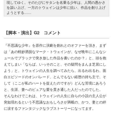
現してゆく。そのたびにサタンを名乗る少年は、人間の愚かさ
を謳い上げ、一方のトウェインは少年に抗い、作品を創り上げ
ようとする……
【脚本・演出】G2 コメント
『不思議な少年』を原作に演劇を創れとのオファーを頂き、まず
は「あの軽妙洒脱なマーク・トウェインが、なぜ晩年にこんなシ
ュールでブラックで突き放した作品を書いたのか？」と、頭を抱
えてしまい「ならば、いっそのこと、その疑問をまんま芝居にし
よう」と、トウェインの人生を調べてみたら、出るわ出るわ、面
白エピソードのオンパレード、とんでもない経歴の持ち主で、そ
して（ここが私のハートを捉えたのですが）どんな苦境にあろう
と、生涯、妻へのピュアな愛を貫き通した人だったのでした。
そんなわけでこれは、トウェインの人生に自らの小説の主人公が
突如現れるという不思議なおもしろさが満載の、かつ、妻との絆
に涙するファンタジックなラブストーリーになってます。