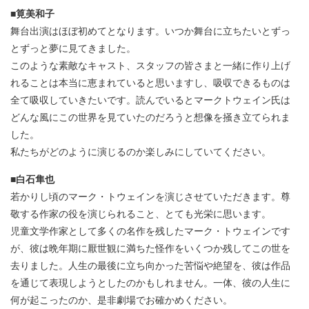
■筧美和子
舞台出演はほぼ初めてとなります。いつか舞台に立ちたいとずっ
とずっと夢に見てきました。
このような素敵なキャスト、スタッフの皆さまと一緒に作り上げ
れることは本当に恵まれていると思いますし、吸収できるものは
全て吸収していきたいです。読んでいるとマークトウェイン氏は
どんな風にこの世界を見ていたのだろうと想像を掻き立てられま
した。
私たちがどのように演じるのか楽しみにしていてください。
■白石隼也
若かりし頃のマーク・トウェインを演じさせていただきます。尊
敬する作家の役を演じられること、とても光栄に思います。
児童文学作家として多くの名作を残したマーク・トウェインです
が、彼は晩年期に厭世観に満ちた怪作をいくつか残してこの世を
去りました。人生の最後に立ち向かった苦悩や絶望を、彼は作品
を通じて表現しようとしたのかもしれません。一体、彼の人生に
何が起こったのか、是非劇場でお確かめください。