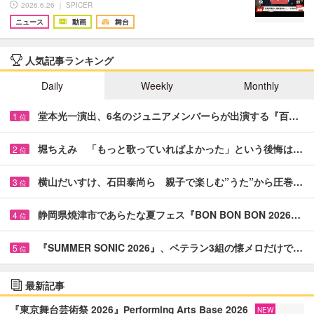
2026.6.26 ｜ SPICER
ニュース
動画
舞台
人気記事ランキング
Daily
Weekly
Monthly
堂本光一演出、6名のジュニアメンバーらが出演する『百…
1
位
堀ちえみ 「もっと歌っていればよかった」という後悔は…
2
位
横山だいすけ、石田泰尚ら 親子で楽しむ”うた”から圧巻…
3
位
静岡県焼津市であらたな夏フェス『BON BON BON 2026…
4
位
『SUMMER SONIC 2026』、ベテラン3組の懐メロだけで…
5
位
最新記事
『東京舞台芸術祭 2026』Performing Arts Base 2026
NEW