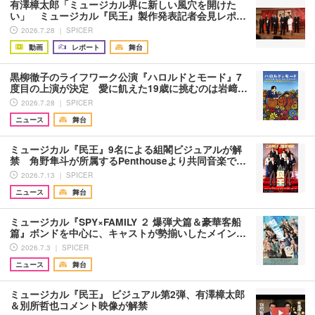
有澤樟太郎「ミュージカル界に新しい風穴を開けた
い」 ミュージカル『民王』製作発表記者会見レポ…
2026.7.28 ｜ SPICER
動画
レポート
舞台
黒柳徹子のライフワーク公演『ハロルドとモード』7
度目の上演が決定 愛に飢えた19歳に挑むのは岩﨑…
2026.7.28 ｜ SPICER
ニュース
舞台
ミュージカル『民王』9名による組閣ビジュアルが解
禁 角野隼斗が所属するPenthouseより共同音楽で…
2026.7.13 ｜ SPICER
ニュース
舞台
ミュージカル『SPY×FAMILY ２ 爆弾犬篇＆豪華客船
篇』ボンドを中心に、キャストが勢揃いしたメイン…
2026.7.3 ｜ SPICER
ニュース
舞台
ミュージカル『民王』 ビジュアル第2弾、有澤樟太郎
＆別所哲也コメント映像が解禁