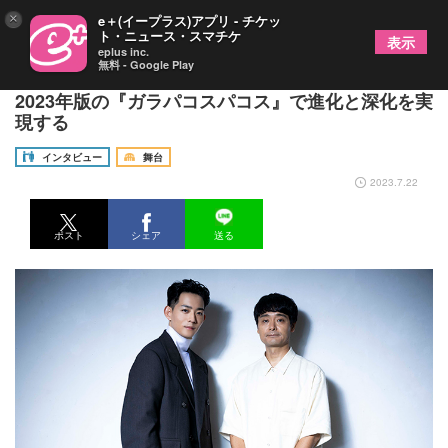
×
e＋(イープラス)アプリ - チケッ
ト・ニュース・スマチケ
表示
eplus inc.
無料 - Google Play
初タッグを組む、竜星涼とノゾエ征爾を直撃！～
2023年版の『ガラパコスパコス』で進化と深化を実
現する
インタビュー
舞台
2023.7.22
ポスト
シェア
送る