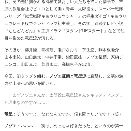
ね、その先に描かれる滑稽で愛おしい人たちを描いた物語で、主
演の派遣会社でピエロとして働く青年・太郎役を、スーパー戦隊
シリーズ『獣電戦隊キョウリュウジャー』の桐生ダイゴ / キョウリ
ュウレッド役でテレビドラマ初主演し、その後、連続テレビ小説
『ちむどんどん』や主演ドラマ『スタンドUPスタート』などで注
目を集めた竜星涼が演じる。
そのほか、藤井隆、青柳翔、瀬戸さおり、芋生悠、駒木根隆介、
山本圭祐、山口航太、中井千聖、柴田鷹雄、ノゾエ征爾、家納ジ
ュンコ、山田真歩、菅原永二、高橋惠子が出演。
今回、初タッグを組む、
ノゾエ征爾
と
竜星涼
に直撃し、公演の魅
力や上演への思いを聞いた。
ーーまずノゾエさんが、太郎役に竜星涼さんをキャスティングし
た理由なのですが……。
竜星
：そうですよ、なぜなんですか、僕も聞きたいです！（笑）
ノゾエ
：ハハハ！ 実は、めっちゃ好きだった、というのが第一