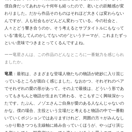
僕自身だってあれから十何年も経ったので、老いとの距離感が変
わりました。だから作品そのものはそれほど大きくは変わらない
んですが、人も社会もがどんどん変わっている。今の社会と、
人々とどう響き合うのか。そう考えるとサブタイトルにもなって
いる“進化してんのかしてないのか”というテーマが、これまたずっ
といい意味でつきまとってくるんですよね。
ーー竜星さんは、この作品のどんなところに一番魅力を感じられ
ましたか。
竜星
：最初は、さまざまな登場人物たちの物語が絶妙に入り混じ
っているところが面白く感じました。なおかつ、それぞれのペア
でそれぞれの愛の形があって。その上で最後は、どういう形であ
ってもきちんと物語が生まれて終わる、そこもすごく興味深かっ
たです。たぶん、ノゾエさんご自身が愛のある人なんじゃないの
かな。僕の場合、主役という立場だと考えると物語の中で一番動
いていくポジションではありますけれど、周囲の方々がみんなし
っかり動きつつも主線軸に絡み合っていくほうが、やっぱり演じ