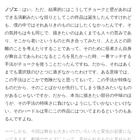
ノゾエ
：はい。ただ、結果的にはこうしてチョークと壁があれば
できる演劇みたいな括りとしてこの作品は誕生したんですけれど
も、僕の中ではそれありきのものにはしたくなかったんです。そ
の気持ちは今も同じで、描きたいのはあくまでも人々の営みであ
り、そこから老いというものと向き合ってみたり、人と人との距
離のことを考えたりすることであって。そのために役者さん自身
が舞台上であらわになるところを見たかった時、一番マッチする
手法がチョークを使うことだったんですね。だから、それはあく
までも選択肢のひとつに過ぎなかったわけです。ある意味では、
この手法はどこかで危険だなと思ってもいて。この手法が特殊な
ものだから、そのことばかりが先行してしまう強さみたいなもの
があるじゃないですか。だから、本当に描きたい部分の中味のほ
うが、その手法の特殊さに負けないようにしていかないといけな
い、そのハードルは常にこの作品にはついてまわるというのもあ
るんですよね。
ーーしかも、今回は舞台も大きいのでいろいろと変化が必要にな
ってきます。劇場のサイズによって、見せられるものと見せられ