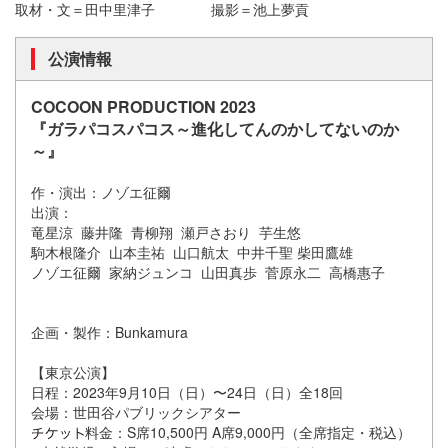
取材・文＝田中里津子 撮影＝池上夢貢
公演情報
COCOON PRODUCTION 2023
『ガラパコスパコス～進化してんのかしてないのか
～』
作・演出：ノゾエ征爾
出演：
竜星涼 藤井隆 青柳翔 瀬戸さおり 芋生悠
駒木根隆介 山本圭祐 山口航太 中井千聖 柴田鷹雄
ノゾエ征爾 家納ジュンコ 山田真歩 菅原永二 高橋惠子
企画・製作：Bunkamura
【東京公演】
日程：2023年9月10日（日）〜24日（日）全18回
会場：世田谷パブリックシアター
料金：S席10,500円 A席9,000円（全席指定・税込）