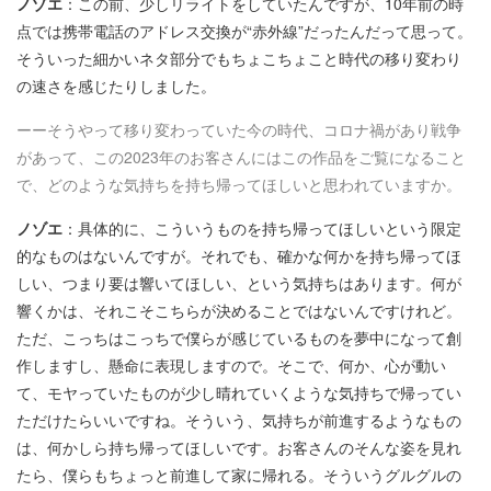
ノゾエ
：この前、少しリライトをしていたんですが、10年前の時
点では携帯電話のアドレス交換が“赤外線”だったんだって思って。
そういった細かいネタ部分でもちょこちょこと時代の移り変わり
の速さを感じたりしました。
ーーそうやって移り変わっていた今の時代、コロナ禍があり戦争
があって、この2023年のお客さんにはこの作品をご覧になること
で、どのような気持ちを持ち帰ってほしいと思われていますか。
ノゾエ
：具体的に、こういうものを持ち帰ってほしいという限定
的なものはないんですが。それでも、確かな何かを持ち帰ってほ
しい、つまり要は響いてほしい、という気持ちはあります。何が
響くかは、それこそこちらが決めることではないんですけれど。
ただ、こっちはこっちで僕らが感じているものを夢中になって創
作しますし、懸命に表現しますので。そこで、何か、心が動い
て、モヤっていたものが少し晴れていくような気持ちで帰ってい
ただけたらいいですね。そういう、気持ちが前進するようなもの
は、何かしら持ち帰ってほしいです。お客さんのそんな姿を見れ
たら、僕らもちょっと前進して家に帰れる。そういうグルグルの