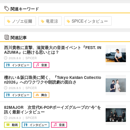
関連キーワード
ノゾエ征爾
竜星涼
SPICEインタビュー
関連記事
西川貴教に直撃、滋賀最大の音楽イベント『FEST. IN
AZUMA』に懸ける思いとは？
2026.8.6 ｜ SPICER
インタビュー
音楽
檀れい＆阪口珠美に聞く、『Tokyo Kaidan Collectio
n2026』へのワクワクや朗読劇の面白さ
2026.8.5 ｜ SPICER
インタビュー
舞台
82MAJOR 次世代K-POPボーイズグループの“今”を
訊く最新インタビュー
2026.8.3 ｜ SPICER
動画
インタビュー
音楽