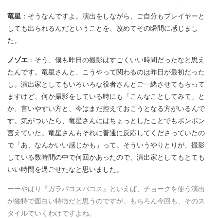
竜星
：そうなんですよ。演出をしながら、ご自分もプレイヤーと
しても出られるんだということを、改めてその瞬間に感じまし
た。
ノゾエ
：そう、僕も昨日の撮影はすごくいい時間だったなと思え
たんです。竜星さんと、こうやって関わるのは昨日が最初だった
し。演出家としてもいろいろな役者さんとご一緒させてもらって
ますけど、何か撮影をしている時にも「こんなことしてみて」と
か、言いやすい方と、今はまだ控えておこうとなる方がいるんで
す。気がついたら、竜星さんにはちょっとしたことでもポンポン
言えていた。竜星さんもそれに普通に反応してくださっていたの
で「あ、なんかいい感じかも」って。そういうやりとりが、撮影
している数時間の中で何回かあったので、演出家としてもとても
いい時間を過ごせたなと思いました。
ーーやはり『ガラパコスパコス』といえば、チョークを使う演出
が独特で面白い特徴だと思うのですが。もちろん今回も、そのス
タイルでいくわけですよね。