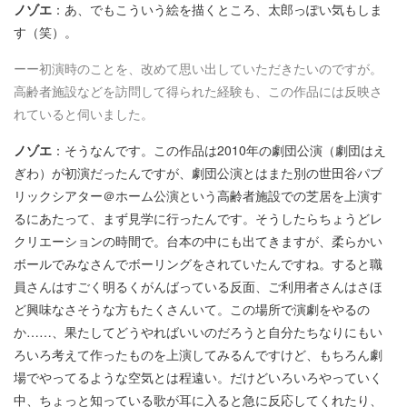
ノゾエ
：あ、でもこういう絵を描くところ、太郎っぽい気もしま
す（笑）。
ーー初演時のことを、改めて思い出していただきたいのですが。
高齢者施設などを訪問して得られた経験も、この作品には反映さ
れていると伺いました。
ノゾエ
：そうなんです。この作品は2010年の劇団公演（劇団はえ
ぎわ）が初演だったんですが、劇団公演とはまた別の世田谷パブ
リックシアター＠ホーム公演という高齢者施設での芝居を上演す
るにあたって、まず見学に行ったんです。そうしたらちょうどレ
クリエーションの時間で。台本の中にも出てきますが、柔らかい
ボールでみなさんでボーリングをされていたんですね。すると職
員さんはすごく明るくがんばっている反面、ご利用者さんはさほ
ど興味なさそうな方もたくさんいて。この場所で演劇をやるの
か……、果たしてどうやればいいのだろうと自分たちなりにもい
ろいろ考えて作ったものを上演してみるんですけど、もちろん劇
場でやってるような空気とは程遠い。だけどいろいろやっていく
中、ちょっと知っている歌が耳に入ると急に反応してくれたり、