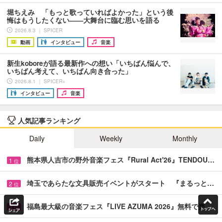
堀ちえみ 「もっと歌っていればよかった」という後
悔はもうしたくない――大舞台に臨む思いを語る
2026.8.3 ｜ SPICER
動画
インタビュー
音楽
新生koboreが語る最新作への想い「いちばん悩んで、
いちばん考えて、いちばん向き合った」
2026.8.1 ｜ SPICER+
インタビュー
音楽
人気記事ランキング
Daily
Weekly
Monthly
熊本県人吉市の野外音楽フェス『Rural Act'26』TENDOU…
1
位
埼玉であらたな文具販売イベントがスタート 『まるっと…
2
位
福島最大級の音楽フェス『LIVE AZUMA 2026』無料で楽…
3
位