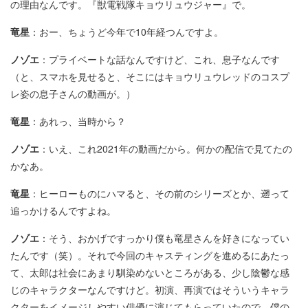
の理由なんです。『獣電戦隊キョウリュウジャー』で。
竜星
：おー、ちょうど今年で10年経つんですよ。
ノゾエ
：プライベートな話なんですけど、これ、息子なんです
（と、スマホを見せると、そこにはキョウリュウレッドのコスプ
レ姿の息子さんの動画が。）
竜星
：あれっ、当時から？
ノゾエ
：いえ、これ2021年の動画だから。何かの配信で見てたの
かなあ。
竜星
：ヒーローものにハマると、その前のシリーズとか、遡って
追っかけるんですよね。
ノゾエ
：そう、おかげですっかり僕も竜星さんを好きになってい
たんです（笑）。それで今回のキャスティングを進めるにあたっ
て、太郎は社会にあまり馴染めないところがある、少し陰鬱な感
じのキャラクターなんですけど。初演、再演ではそういうキャラ
クターをイメージしやすい俳優に演じてもらっていたので、僕の