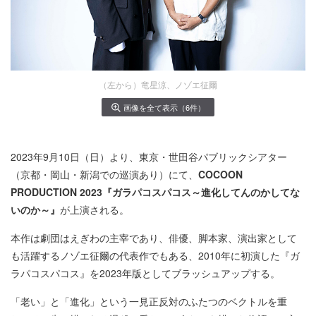
（左から）竜星涼、ノゾエ征爾
画像を全て表示（6件）
2023年9月10日（日）より、東京・世田谷パブリックシアター
（京都・岡山・新潟での巡演あり）にて、
COCOON
PRODUCTION 2023『ガラパコスパコス～進化してんのかしてな
いのか～』
が上演される。
本作は劇団はえぎわの主宰であり、俳優、脚本家、演出家として
も活躍するノゾエ征爾の代表作でもある、2010年に初演した『ガ
ラパコスパコス』を2023年版としてブラッシュアップする。
「老い」と「進化」という一見正反対のふたつのベクトルを重