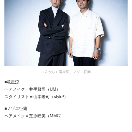
（左から）竜星涼、ノゾエ征爾
■竜星涼
ヘアメイク＝井手賢司（UM）
スタイリスト＝山本隆司（style³）
■ノゾエ征爾
ヘアメイク＝芝原睦美（MMC）