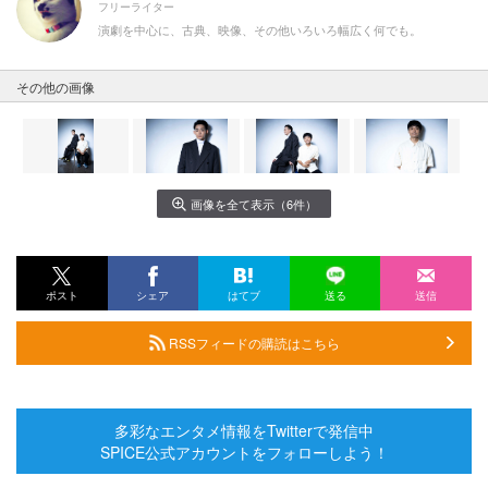
フリーライター
演劇を中心に、古典、映像、その他いろいろ幅広く何でも。
その他の画像
画像を全て表示（6件）
ポスト
シェア
はてブ
送る
送信
RSSフィードの購読はこちら
多彩なエンタメ情報をTwitterで発信中
SPICE公式アカウントをフォローしよう！