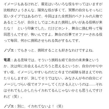
イメージもあるけれど、最近はいろいろな役をやってはいますが
比較的ひょうきんな、陽気な役が多くて。実際の自分もそっちに
近いタイプではあるので、今回はまた全然別のベクトルの人物で
あるところが、自分としてはこれまた挑戦しがいがある役柄が来
たな！ という印象でした。だけどホント、舞台に挑む時って毎
回思うんですが、怖いんですよ。舞台の仕事でオファーされる役
って毎回、何かに挑戦させられる気がするんです。
ノゾエ
：でもきっと、挑戦することも好きなわけですよね。
竜星
：ある意味では。そういう挑戦を経て自分の未来像という
か、次は何に出会えるんだろうと思えるというか。自分のやりや
すい役、イメージしやすいものだと今までの経験を踏まえてやれ
たりもしますが、決してそうではない、みなさんが今の自分にイ
メージしづらい役でオファーしてくださる人というのは……それ
はそれでもしかしたらイカれてるんじゃないかとも思うんですけ
れど（笑）。
ノゾエ
：別に、イカれてないよ！（笑）