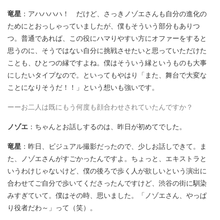
竜星
：アハハハハ！ だけど、さっきノゾエさんも自分の進化の
ためにとおっしゃっていましたが、僕もそういう部分もありつ
つ。普通であれば、この役にハマりやすい方にオファーをすると
思うのに、そうではない自分に挑戦させたいと思っていただけた
ことも、ひとつの縁ですよね。僕はそういう縁というものも大事
にしたいタイプなので。といってもやはり「また、舞台で大変な
ことになりそうだ！！」という想いも強いです。
ーーお二人は既にもう何度も顔合わせされていたんですか？
ノゾエ
：ちゃんとお話しするのは、昨日が初めてでした。
竜星
：昨日、ビジュアル撮影だったので、少しお話しできて。ま
た、ノゾエさんがすごかったんですよ。ちょっと、エキストラと
いうわけじゃないけど、僕の後ろで歩く人が欲しいという演出に
合わせてご自分で歩いてくださったんですけど、渋谷の街に馴染
みすぎていて。僕はその時、思いました。「ノゾエさん、やっぱ
り役者だわ～」って（笑）。