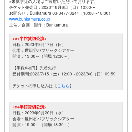
※未就学児の入場はご遠慮いただいております。
発売日：2023年8月6日（日）10:00〜
お問合せ：Bunkamura 03-3477-3244（10:00〜18:00）
www.bunkamura.co.jp
主催／企画・製作：Bunkamura
<e+半館貸切公演>
日程：2023年9月17日（日）
会場：世田谷パブリックシアター
開演：13:00～（開場 12:30～）
【手数料0円】先着先行
受付期間:2023/7/15
（
土
）
12:00～2023/8/6
（
日
）
09:59
の申し込みは【
こちら
】
<e+半館貸切公演>
日程：2023
年
9
月
20
日
（
水
）
会場：世田谷パブリックシアター
開演：19:00～（開場 18:30～）