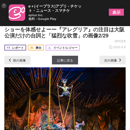
×
e＋(イープラス)アプリ - チケッ
ト・ニュース・スマチケ
表示
eplus inc.
無料 - Google Play
人間業とは思えないシルク・ドゥ・ソレイユ圧巻の
ショーを体感せよーー『アレグリア』の注目は大阪
公演だけの台詞と「猛烈な吹雪」の画像2/29
SPICER
2023.8.9
レポート
舞台
イベント/レジャー
前の画像
記事に戻る
次の画像