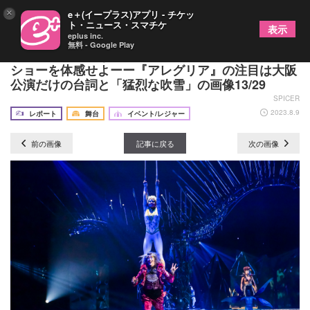
×
e＋(イープラス)アプリ - チケッ
ト・ニュース・スマチケ
表示
eplus inc.
無料 - Google Play
人間業とは思えないシルク・ドゥ・ソレイユ圧巻の
ショーを体感せよーー『アレグリア』の注目は大阪
公演だけの台詞と「猛烈な吹雪」の画像13/29
SPICER
2023.8.9
レポート
舞台
イベント/レジャー
前の画像
記事に戻る
次の画像