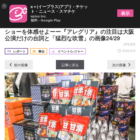
×
e＋(イープラス)アプリ - チケッ
ト・ニュース・スマチケ
表示
eplus inc.
無料 - Google Play
人間業とは思えないシルク・ドゥ・ソレイユ圧巻の
ショーを体感せよーー『アレグリア』の注目は大阪
公演だけの台詞と「猛烈な吹雪」の画像24/29
SPICER
2023.8.9
レポート
舞台
イベント/レジャー
前の画像
記事に戻る
次の画像