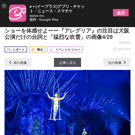
×
e＋(イープラス)アプリ - チケッ
ト・ニュース・スマチケ
表示
eplus inc.
無料 - Google Play
人間業とは思えないシルク・ドゥ・ソレイユ圧巻の
ショーを体感せよーー『アレグリア』の注目は大阪
公演だけの台詞と「猛烈な吹雪」の画像4/29
SPICER
2023.8.9
レポート
舞台
イベント/レジャー
前の画像
記事に戻る
次の画像