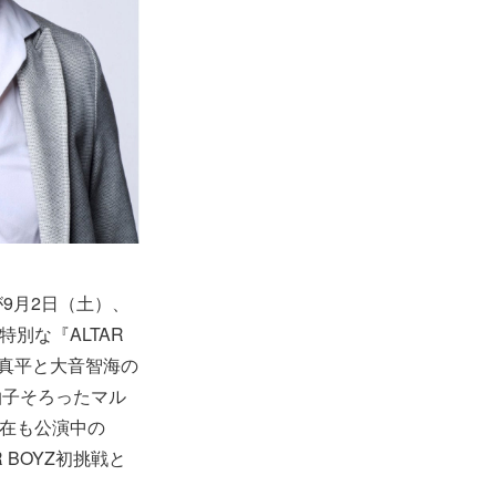
が9月2日（土）、
別な『ALTAR
瀬真平と大音智海の
拍子そろったマル
現在も公演中の
BOYZ初挑戦と