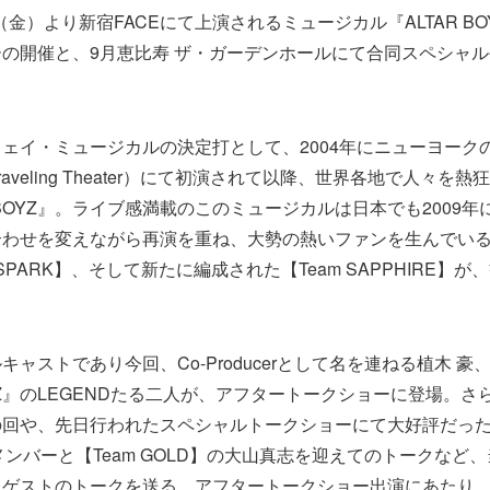
日（金）より新宿FACEにて上演されるミュージカル『ALTAR BOY
の開催と、9月恵比寿 ザ・ガーデンホールにて合同スペシャ
ェイ・ミュージカルの決定打として、2004年にニューヨークの
can Traveling Theater）にて初演されて以降、世界各地で人々
R BOYZ』。ライブ感満載のこのミュージカルは日本でも2009
わせを変えながら再演を重ね、大勢の熱いファンを生んでいる。
m SPARK】、そして新たに編成された【Team SAPPHIRE】
キャストであり今回、Co-Producerとして名を連ねる植木 
BOYZ』のLEGENDたる二人が、アフタートークショーに登場。
回や、先日行われたスペシャルトークショーにて大好評だった【
のメンバーと【Team GOLD】の大山真志を迎えてのトークなど
ゲストのトークを送る。アフタートークショー出演にあたり、植