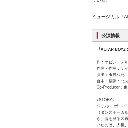
ミュージカル『ALT
公演情報
『ALTAR BOYZ 
作：ケビン・デ
作詞・作曲：ゲ
演出：玉野和紀
台本・翻訳：北
Co-Produce
<STORY>
“アルターボーイ
（ダンスボーカル
ら、魂を測る装
いたのは、人種、