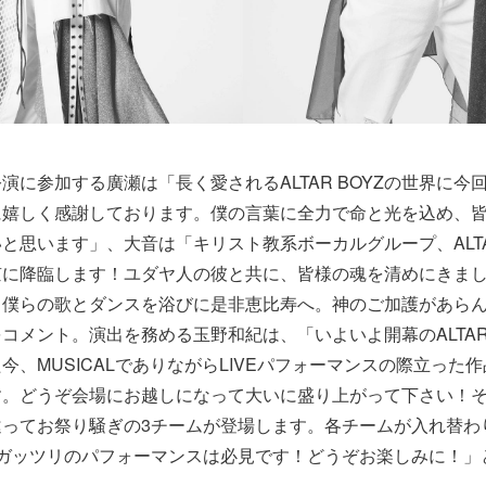
演に参加する廣瀬は「長く愛されるALTAR BOYZの世界に今
に嬉しく感謝しております。僕の言葉に全力で命と光を込め、
と思います」、大音は「キリスト教系ボーカルグループ、ALTAR
京に降臨します！ユダヤ人の彼と共に、皆様の魂を清めにきま
、僕らの歌とダンスを浴びに是非恵比寿へ。神のご加護があら
メント。演出を務める玉野和紀は、「いよいよ開幕のALTAR BO
今、MUSICALでありながらLIVEパフォーマンスの際立った
す。どうぞ会場にお越しになって大いに盛り上がって下さい！
違ってお祭り騒ぎの3チームが登場します。各チームが入れ替わ
でガッツリのパフォーマンスは必見です！どうぞお楽しみに！」