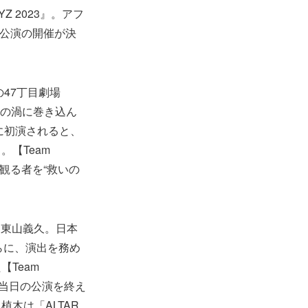
Z 2023』。アフ
ル公演の開催が決
47丁目劇場
を熱狂の渦に巻き込ん
年に初演されると、
【Team
が、観る者を“救いの
豪、東山義久。日本
さらに、演出を務め
Team
、当日の公演を終え
木は「ALTAR