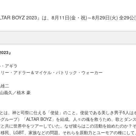
AR BOYZ 2023』は、8月11日(金・祝)～8月29日(火) 全29
2023』
ル・アギラ
イリー・アドラー＆マイケル・パトリック・ウォーカー
丸雄二
r：東山義久／植木 豪
”とは、神と司祭に仕える「使徒」のこと。使徒である美しき男子5人は
グループ）「ALTAR BOYZ」を結成。人々の魂を救うため、歌とダン
置と共に世界中をツアーしていた。なぜ彼らはこの活動を始めたのか？
移民、LGBT、家族などの問題。それらを原動力とユーモアの種にして、AL