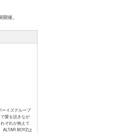
公演開催。
ボーイズグループ
スで愛を説きなが
それぞれが抱えて
TAR BOYZは