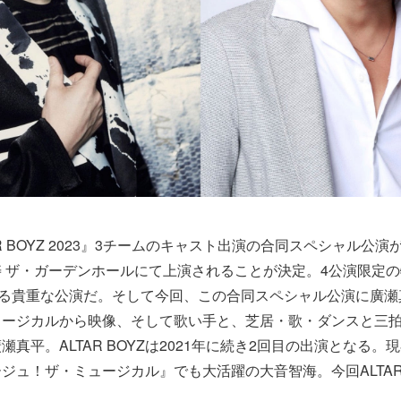
R BOYZ 2023』3チームのキャスト出演の合同スペシャル公演
 ザ・ガーデンホールにて上演されることが決定。4公演限定の特
める貴重な公演だ。そして今回、この合同スペシャル公演に廣
ュージカルから映像、そして歌い手と、芝居・歌・ダンスと三
真平。ALTAR BOYZは2021年に続き2回目の出演となる。
ジュ！ザ・ミュージカル』でも大活躍の大音智海。今回ALTAR 