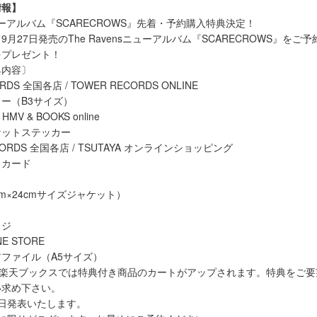
情報】
sニューアルバム『SCARECROWS』先着・予約購入特典決定！
月27日発売のThe Ravensニューアルバム『SCARECROWS』をご
をプレゼント！
典内容〕
RDS 全国各店 / TOWER RECORDS ONLINE
ー（B3サイズ）
MV & BOOKS online
ケットステッカー
ECORDS 全国各店 / TSUTAYA オンラインショッピング
トカード
m×24cmサイズジャケット）
ッジ
NE STORE
ファイル（A5サイズ）
co.jp、楽天ブックスでは特典付き商品のカートがアップされます。特典をご
い求め下さい。
日発表いたします。