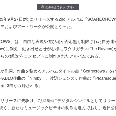
画像を全て表示（2件）
が2023年9月27日(水)にリリースする2nd アルバム『SCARECR
楽曲およびアートワークが公開となった。
CROWS』は、自由な表現や遊び場が否応無く制限された自分
crow)に例え、動き出せとせがむ様にワタリガラス(The Raven
らの“解放”をコンセプトに制作されたアルバムである。
jが作詞、作曲を務めるアルバムタイトル曲「Scarecrows」
、PABLO作曲の「Nimby」、渡辺シュンスケ作曲の「Picares
全13曲が収録される。
リリースに先駆け、7月26日にデジタルシングルとしてリリースさ
gie」に続く、新たなミュージックビデオの制作も進んでおり、近日