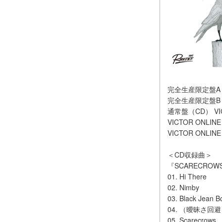
完全生産限定盤A（CD＋
完全生産限定盤B（CD
通常盤（CD） VICL
VICTOR ONLI
VICTOR ONLI
＜CD収録曲＞
『SCARECROW
01. Hi There
02. Nimby
03. Black Jean B
04. （曖昧さ回
05. Scarecrows