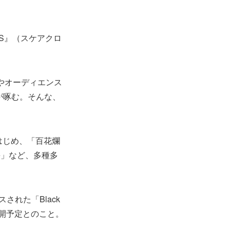
OWS』（スケアクロ
達やオーディエンス
s)が啄む。そんな、
をはじめ、「百花爛
que」など、多種多
れた「Black
公開予定とのこと。