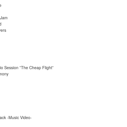
e
 Jam
d
vers
o Session ”The Cheap Flight”
emony
-
ack -Music Video-