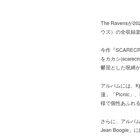
The Ravens
ウズ）の全収録
今作『SCARE
をカカシ(scare
鬱屈とした呪縛か
アルバムには、K
漫」「Picnic」
様で個性あふれる
さらに、アルバム
Jean Boo