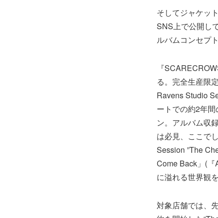
そしてジャケット
SNS上で公開し
ルバムコンセプ
『SCARECRO
る。完全生産限定盤
Ravens Stud
ートでの約2年間
ン。アルバム収
は必見、ここでしか
Session ”T
Come Back
に溢れる世界観
対象店舗では、先着