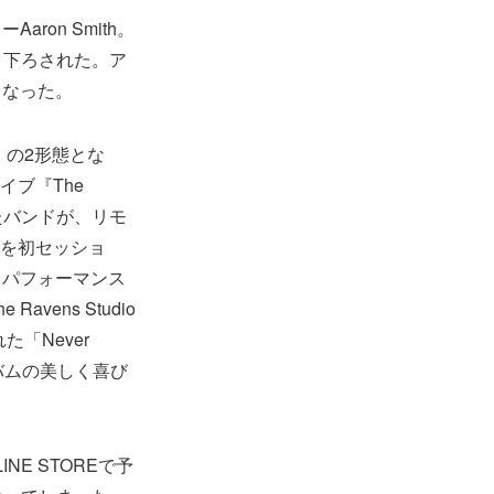
on Smith。
き下ろされた。ア
となった。
D）の2形態とな
イブ『The
成されたバンドが、リモ
曲を初セッショ
るパフォーマンス
ens Studio
れた「Never
ルバムの美しく喜び
E STOREで予