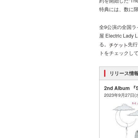
約を開始した“T
特典には、数に
全9公演の全国ライブツ
屋 Electric 
る。
先行
トをチェックし
リリース情
2nd Album 
2023年9月27日(