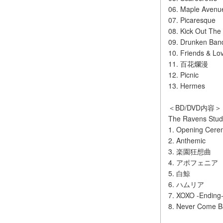
06. Maple Avenu
07. Picaresque
08. Kick Out The
09. Drunken Ban
10. Friends & Lo
11. 百花爛漫
12. Picnic
13. Hermes
＜BD/DVD内容＞
The Ravens Studi
1. Opening Cer
2. Anthemic
3. 楽園狂想曲
4. アポフェニア
5. 白鯨
6. ハムリア
7. XOXO -Ending
8. Never Come B