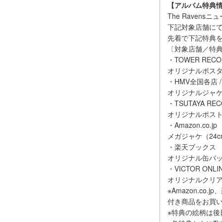
【アルバム特典
The Raven
下記対象店舗にて9
先着で下記特典
〔対象店舗／特
・TOWER RECO
オリジナルポスタ
・HMV全国各店 / H
オリジナルジャ
・TSUTAYA R
オリジナルポス
・Amazon.co.jp
メガジャケ（24c
・楽天ブックス
オリジナル缶バ
・VICTOR ONLI
オリジナルクリア
※Amazon.
付き商品をお買
※特典の絵柄は後