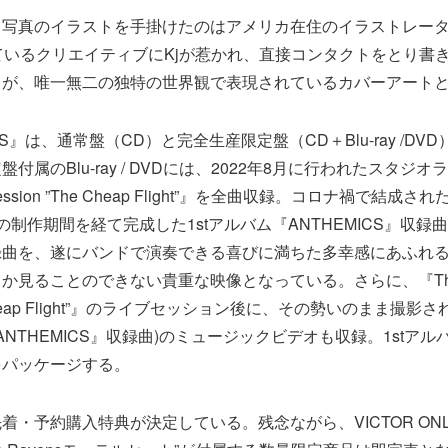
写真のイラストを手掛けたのはアメリカ在住のイラストレーターAar
ているクリエイティブにKjが惹かれ、直接コンタクトをとり書
トが、唯一無二の独特の世界観で表現されているカバーアート
WS』は、通常盤（CD）と完全生産限定盤（CD＋Blu-ray /DV
付属のBlu-ray / DVDには、2022年8月に行われたスタジオラ
io Session ”The Cheap Flight”』を全曲収録。コロナ禍で結
の制作期間を経て完成した1stアルバム『ANTHEMICS』収録
録曲を、遂にバンドで演奏できる喜びに満ちた多幸感にあふれ
見ることのできない貴重な映像となっている。さらに、『The Rav
he Cheap Flight”』のライブセッション後に、その勢いのまま撮影さ
」(『ANTHEMICS』収録曲)のミュージックビデオも収録。1stア
をパッケージする。
・予約購入特典が決定している。残念ながら、VICTOR ONLIN