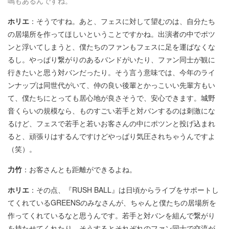
鳴もあるんですね。
ホリエ
：そうですね。あと、フェスに対して望むのは、自分たち
の居場所を作ってほしいということですかね。出演者の中でポツ
ンと浮いてしまうと、僕たちのファンもフェスに足を運ばなくな
るし。やっぱり繋がりのあるバンドがいたり、ファン同士が観に
行きたいと思う対バンだったり。そう言う意味では、今年のライ
ンナップは同世代がいて、仲の良い後輩とかっこいい先輩方もい
て、僕たちにとっても居心地が良さそうで、安心できます。
城野
音
くらいの規模なら、ものすごい若手と対バンするのは刺激にな
るけど、フェスで若手と若いお客さんの中にポツンと投げ込まれ
ると、頑張りはするんですけどやっぱり気圧されちゃうんですよ
（笑）。
力竹
：お客さんとも距離ができるよね。
ホリエ
：その点、『RUSH BALL』は日頃からライブをサポートし
てくれているGREENSのみなさんが、ちゃんと僕たちの居場所を
作ってくれているなと思うんです。若手と対バンを組んで繋がり
を持たせてくれたり、そうするとそれぞれのファン同士で交流が