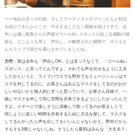
ーー地元の方々や行政、そしてアーティストやファンたちと対話
を続けてきたからこそ、中止することなく開催を続けてきて、去
年には遂に観客からの声援やコール&レスポンスが起こる感動の場
面も。どこよりも早く「声出し」が解禁された瞬間で、ホリエさ
んもライブで喜びを露にされていましたね。
力竹
：実は去年も「声出しOK」とは言ってなくて、「コール&レ
スポンス」と言ってたんですよ。それでも声を出せるように工夫
したかというと、ライブハウスでも野外でもミュージシャンはマ
スクを外してるのに、お客さんはみんなマスクをしてるのがおか
しいやないかと個人的にずっと思っていて。お客さん目線で、一
緒にマスクを外して同じ空間を共有できるようにしたかったんで
すよ。ステージで楽しそうに演奏して歌ってるのが羨ましくて、
同じように楽しい時間を共有するために方法を探して、マスクを
してるんやったら声を出してもいいんじゃないかと。野外だから
そもそも3密じゃないしね。そうしたら最初はみんな「大丈夫？」