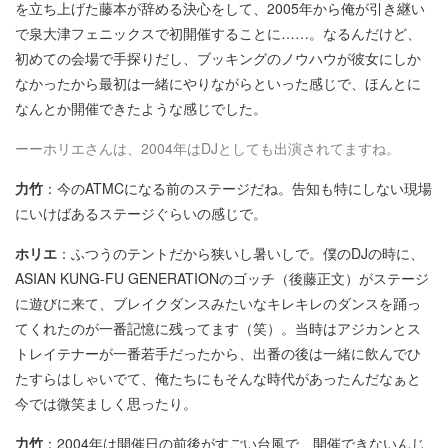
を立ち上げた藤本が辞める決心をして、2005年から俺が引き継い
で泉大津フェニックスで初開催することに……。なるんだけど、
初めての会場で手探りだし、ブッキングのノウハウが彼女にしか
なかったから最初は一緒にやりながらといった感じで、ほんとに
なんとか開催できたような感じでした。
ーーホリエさんは、2004年はDJとしても出演されてますね。
力竹
：今のATMCになる前のステージだね。告知も特にしない現場
にいけばあるステージぐらいの感じで。
ホリエ
：ふつうのテントだから狭いし暑いしで。僕のDJの時に、
ASIAN KUNG-FU GENERATIONのゴッチ（後藤正文）がステージ
に遊びに来て、ブレイクダンスみたいなキレキレのダンスを踊っ
てくれたのが一番記憶に残ってます（笑）。当時はアジカンとス
トレイテナーが一番若手だったから、出番の後は一緒に飲んでひ
たすらはしゃいでて、俺たちにもそんな時代があったんだなぁと
今では微笑ましく思ったり。
力竹
：2004年は開催日の前後がすごい台風で、開催できないんじ