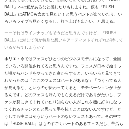
BALL』への愛があるなと感じたりもしますね。僕も『RUSH
BALL』はATMCも含めて見たい！と思うバンドが出ていたり、い
ろいろライブも見たくなるし。打ち上げも出たい、と思える。
ーーそれはラインナップもそうだと思うんですけど、『RUSH
BALL』に対して何か特別な想いをアーティストそれぞれが持って
いるからでしょうか？
ホリエ
：今ではフェスがひとつのビジネスモデルになって、全国
でいろいろ開催されてると思うんですね。フェスが日本で始まっ
た頃からバンドをやってきた身からすると、いろいろと見てきて
わかったのは「ここのフェスはハートがあるな」「つくってる人
が見えるな」というのが伝わってくると、モチベーションが上が
るんです。どのフェスも呼んでもらえるだけでありがたいし、フ
ァンが見にきてくれていたり知らない人がこれを機に好きになっ
てくれるチャンスだと思って手を抜くことはないんですけど、ど
うしても中にはそういうハートのないフェスもあって。その中で
は『RUSH BALL』はものすごくハートのあるフェスだし、苦労も