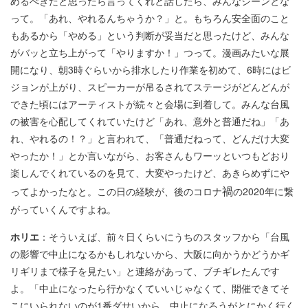
めるべきだと思ったら言ってくれと話したら、みんなシーンとな
って。「あれ、やれるんちゃうか？」と。もちろん安全面のこと
もあるから「やめる」という判断が妥当だと思ったけど、みんな
がバッと立ち上がって「やりますか！」つって。漫画みたいな展
開になり、朝3時ぐらいから排水したり作業を初めて、6時にはビ
ジョンが上がり、スピーカーが吊るされてステージがどんどんが
できた頃にはアーティストが続々と会場に到着して。みんな台風
の被害を心配してくれていたけど「あれ、意外と普通だね」「あ
れ、やれるの！？」と言われて、「普通だねって、どんだけ大変
やったか！」とか言いながら、お客さんもワーッといつもどおり
楽しんでくれているのを見て、大変やったけど、あきらめずにや
禍
ってよかったなと。この日の経験が、後のコロナ
の2020年に繋
がっていくんですよね。
ホリエ
：そういえば、前々日くらいにうちのスタッフから「台風
の影響で中止になるかもしれないから、大阪に向かうかどうかギ
リギリまで様子を見たい」と連絡があって、ブチギレたんです
よ。「中止になったら行かなくていいじゃなくて、開催できてそ
こにいられないのが1番ダサいから。中止になろうがとにかく行く