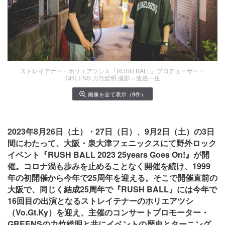
ストレイテナー・ホリエアツシ x 『RUSH BALL』プロデューサー・
GREENS 力竹総明 撮影＝渡邉一生
画像を全て表示（9件）
2023年8月26日（土）・27日（日）、9月2日（土）の3日
間にわたって、大阪・泉大津フェニックスにて野外ロック
イベント『RUSH BALL 2023 25years Goes On!』が開
催。コロナ渦も歩みを止めることなく開催を続け、1999
年の初開催から今年で25周年を迎える。そこで開催直前の
大阪で、同じく結成25周年で『RUSH BALL』には今年で
16回目の出演となるストレイテナーのホリエアツシ
（Vo.Gt.Ky）を迎え、主催のコンサートプロモーター・
GREENSの力竹総明と共にイベントの歴史とターニング