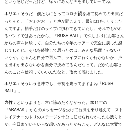
という感じだったけど、徐々にみんな声を出していってね。
禍
ホリエ
：そうだ、僕たちにとってコロナ
を経て初めての出演だ
ったんだ。「おぉおお！」と声が聞こえて、最初はびっくりした
んですよ。拍手だけのライブに慣れてきていたし、それでもやれ
るバンドではあったから。『RUSH BALL』で久しぶりにお客さん
からの声を体験して、自分たちの今年のツアーで完全に戻った感
じでしたね。それを経験して思ったのは、みんな馬鹿じゃないと
いうか。ちゃんと自分で選んで、ライブに行くか行かないか、声
を出すか出さないかを自分で決めてるんだなって。だからお客さ
んのことを信頼していいんだなと、改めて感じました。
ホリエ
：そういう意味でも、最初を走ってますよね『RUSH
BALL』。
力竹
：というよりも、常に諦めたくなかった。2011年の
『ARABAKI』からのメッセージを受けて台風を乗り越えて、スト
レイテナーのトリのステージを十分に任せられなかった心残りと
か、今日までいろいろな想いがあったからこそ、どんなに大変で