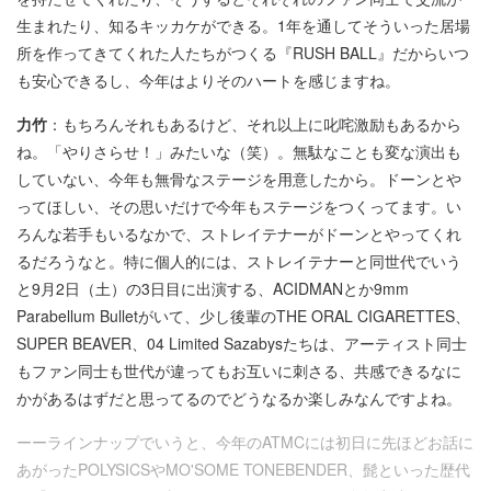
生まれたり、知るキッカケができる。1年を通してそういった居場
所を作ってきてくれた人たちがつくる『RUSH BALL』だからいつ
も安心できるし、今年はよりそのハートを感じますね。
力竹
：もちろんそれもあるけど、それ以上に叱咤激励もあるから
ね。「やりさらせ！」みたいな（笑）。無駄なことも変な演出も
していない、今年も無骨なステージを用意したから。ドーンとや
ってほしい、その思いだけで今年もステージをつくってます。い
ろんな若手もいるなかで、ストレイテナーがドーンとやってくれ
るだろうなと。特に個人的には、ストレイテナーと同世代でいう
と9月2日（土）の3日目に出演する、ACIDMANとか9mm
Parabellum Bulletがいて、少し後輩のTHE ORAL CIGARETTES、
SUPER BEAVER、04 Limited Sazabysたちは、アーティスト同士
もファン同士も世代が違ってもお互いに刺さる、共感できるなに
かがあるはずだと思ってるのでどうなるか楽しみなんですよね。
ーーラインナップでいうと、今年のATMCには初日に先ほどお話に
あがったPOLYSICSやMO'SOME TONEBENDER、髭といった歴代