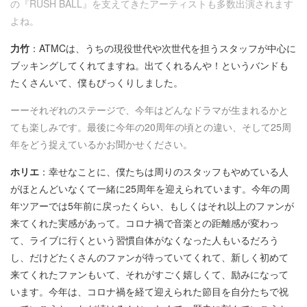
の『RUSH BALL』を支えてきたアーティストも多数出演されます
よね。
力竹
：ATMCは、うちの現役世代や次世代を担うスタッフが中心に
ブッキングしてくれてますね。出てくれるんや！というバンドも
たくさんいて、僕もびっくりしました。
ーーそれぞれのステージで、今年はどんなドラマが生まれるかと
ても楽しみです。最後に今年の20周年の頃との違い、そして25周
年をどう捉えているかお聞かせください。
ホリエ
：幸せなことに、僕たちは周りのスタッフもやめている人
がほとんどいなくて一緒に25周年を迎えられています。今年の周
年ツアーでは5年前に戻ったくらい、もしくはそれ以上のファンが
来てくれた実感があって。コロナ禍で音楽との距離感が変わっ
て、ライブに行くという習慣自体がなくなった人もいるだろう
し、だけどたくさんのファンが待っていてくれて、新しく初めて
来てくれたファンもいて、それがすごく嬉しくて、励みになって
います。今年は、コロナ禍を経て迎えられた節目を自分たちで祝