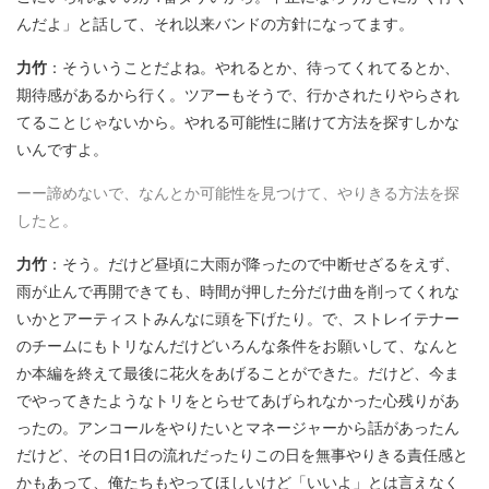
んだよ」と話して、それ以来バンドの方針になってます。
力竹
：そういうことだよね。やれるとか、待ってくれてるとか、
期待感があるから行く。ツアーもそうで、行かされたりやらされ
てることじゃないから。やれる可能性に賭けて方法を探すしかな
いんですよ。
ーー諦めないで、なんとか可能性を見つけて、やりきる方法を探
したと。
力竹
：そう。だけど昼頃に大雨が降ったので中断せざるをえず、
雨が止んで再開できても、時間が押した分だけ曲を削ってくれな
いかとアーティストみんなに頭を下げたり。で、ストレイテナー
のチームにもトリなんだけどいろんな条件をお願いして、なんと
か本編を終えて最後に花火をあげることができた。だけど、今ま
でやってきたようなトリをとらせてあげられなかった心残りがあ
ったの。アンコールをやりたいとマネージャーから話があったん
だけど、その日1日の流れだったりこの日を無事やりきる責任感と
かもあって、俺たちもやってほしいけど「いいよ」とは言えなく