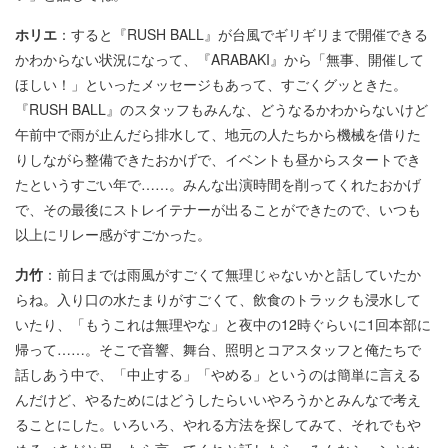
ホリエ
：すると『RUSH BALL』が台風でギリギリまで開催できる
かわからない状況になって、『ARABAKI』から「無事、開催して
ほしい！」といったメッセージもあって、すごくグッときた。
『RUSH BALL』のスタッフもみんな、どうなるかわからないけど
午前中で雨が止んだら排水して、地元の人たちから機械を借りた
りしながら整備できたおかげで、イベントも昼からスタートでき
たというすごい年で……。みんな出演時間を削ってくれたおかげ
で、その最後にストレイテナーが出ることができたので、いつも
以上にリレー感がすごかった。
力竹
：前日までは雨風がすごくて無理じゃないかと話していたか
らね。入り口の水たまりがすごくて、飲食のトラックも浸水して
いたり、「もうこれは無理やな」と夜中の12時ぐらいに1回本部に
帰って……。そこで音響、舞台、照明とコアスタッフと俺たちで
話しあう中で、「中止する」「やめる」というのは簡単に言える
んだけど、やるためにはどうしたらいいやろうかとみんなで考え
ることにした。いろいろ、やれる方法を探してみて、それでもや