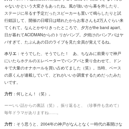
ゃないかという大変さもあったね。風が強いから幕を外したり、
ステージに吊るす予定だったスピーカーも置いて鳴らしたりと試
行錯誤して、開催の日曜日は晴れたからお客さんも2万人ぐらい来
てくれて。なんとかやりきったところで、夕方がthe band apart、
日が暮れてACIDMANからのトリがパンプ。夕焼けのバンアパはヤ
バすぎて、たぶんあの日のライブを見た全員が覚えてるね。
ホリエ
：そうでした、そうでした！ あ、ちなみに前乗りで神戸
にいたらホテルのエレベーターでバンアパと乗り合わせて、ドン
キで大量のオナホールを買い占めてました（笑）。当時、ベース
の原くんが連載していて、どれがいいか調査するためだったみた
いです。
力竹
：何しとん！（笑）。
ーーいい話からの裏話（笑）。振り返ると、（珍事件も含めて）
毎年ドラマがありますね……。
力竹
：そう思うと、2004年の神戸がなんとなく一時代の幕開けな