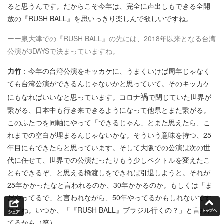
ると思うんです。だからこそ今年は、完全に声出しもできる全開
放の『RUSH BALL』を思いっきり楽しんで欲しいですね。
ーー泉大津での『RUSH BALL』の先には、2018年以来となる台湾
公演が3DAYSで決まっていますね。
力竹
：今年の台湾公演をキッカケに、うまくいけば周年じゃなく
ても台湾公演ができるんじゃないかと思っていて。そのキッカケ
禍
にもなればいいなと思っています。コロナ
で閉じていた世界が
繋がる、日本中も行き来できるようになって他県とまた繋がる。
このふたつを同軸にやって「できるじゃん」とまた思えたら、こ
れまでの空白が埋まるんじゃないかな。そういう意味を持つ、25
年目にもできたらと思っています。そして大阪での公演は次の世
代に任せて、世界での公演だったりもう少しベクトルを変えたこ
ともできるぞ、と思える橋渡しをできれば引退しようと。それが
25年かかったなと言われるのか、30年かかるのか。もしくは「ま
だやってるで」と言われながら、50年やってるかもしれないです
けどね。いつか、「『RUSH BALL』ブラジル行くの？」と言われ
てるかも（笑）。