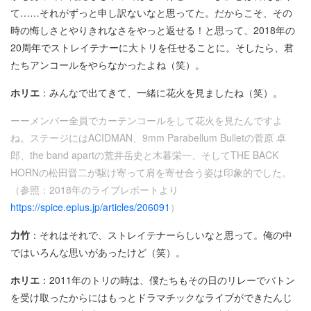
て……それがずっと申し訳ないなと思ってた。だからこそ、その
時の悔しさとやりきれなさをやっと返せる！と思って、2018年の
20周年でストレイテナーに大トリを任せることに。そしたら、君
たちアンコールをやらなかったよね（笑）。
ホリエ
：みんなで出てきて、一緒に花火を見ましたね（笑）。
ーーメンバー全員でカーテンコールをして花火を見たんですよ
ね。ステージにはACIDMAN、9mm Parabellum Bulletの菅原 卓
郎、the band apartの荒井岳史と木暮栄一、そしてTHE BACK
HORNの松田晋二が駆け寄って肩を寄せ合う姿は印象的でした。
（参照：2018年のライブレポートより
https://spice.eplus.jp/articles/206091
）
力竹
：それはそれで、ストレイテナーらしいなと思って。俺の中
ではいろんな思いがあったけど（笑）。
ホリエ
：2011年のトリの時は、僕たちもその日のリレーでバトン
を受け取ったからにはもっとドラマチックなライブができたんじ