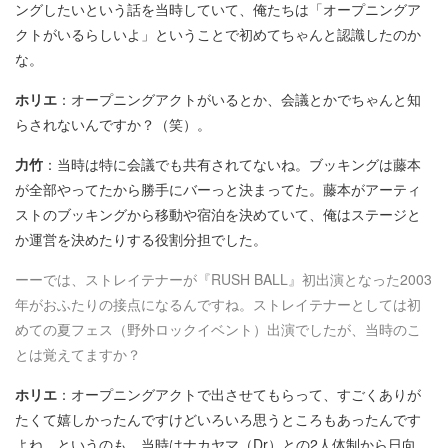
ングしたいという話を当時していて、俺たちは「オープニングア
クトがいるらしいよ」ということで初めてちゃんと認識したのか
な。
ホリエ
：オープニングアクトがいるとか、会議とかでちゃんと知
らされないんですか？（笑）。
力竹
：当時は特に会議でも共有されてないね。ブッキングは藤本
が全部やってたから勝手にバーっと決まってた。藤本がアーティ
ストのブッキングから移動や宿泊を決めていて、俺はステージと
か運営を決めたりする役割分担でした。
ーーでは、ストレイテナーが『RUSH BALL』初出演となった
2003
年がおふたりの接点になるんですね。ストレイテナーとしては初
めての夏フェス（野外ロックイベント）出演でしたが、当時のこ
とは覚えてますか？
ホリエ
：オープニングアクトで出させてもらって、すごくありが
たくて嬉しかったんですけどいろいろ思うところもあったんです
よね。というのも、当時はナカヤマ（Dr）との2人体制から日向