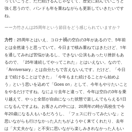
っていこうと、ただ続けるんじゃなくて、歴史に刻んでいこうと
強く思うので、バンドも年を重ねながらも更新していきたいです
ね。
ーー力竹さんは25周年という節目をどう感じられていますか？
禍
力竹
：25周年とはいえ、コロナ
の空白の3年があるので、5年前
とは全然違うと思っていて。今日まで積み重ねてはきたけど、1年
を通してみれば苦悩があるし、できない公演もあったり挫折もあ
るので、「25年連続してやってこれた」とはいえない。なので、
「Anniversary」とは自分たちで言えないんです。だけど、「今日
まで続けることはできた」「今年もまた続けることから始めよ
う」という思いを込めて「Goes on」として、今年もやりたいこと
をやるだけですね。なにより去年と違って、今年は空白の3年を乗
り越えて、やっと全部が自由になった状態で楽しんでもらえる1日
になるんですよね。お客さんの中には、20周年の時が高校生で今
年20歳になる人もいるだろうし、「フェスに行ってみたいな」と
思いながらも行けなかった人たちがようやく来てくれたり、去年
は「大丈夫かな」と不安に思いながら楽しみきれなかった人もい