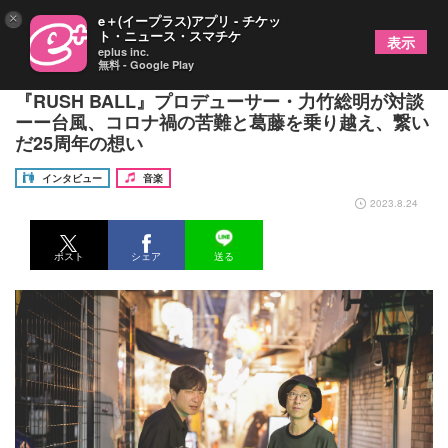
×
e＋(イープラス)アプリ - チケッ
ト・ニュース・スマチケ
表示
eplus inc.
無料 - Google Play
開催直前！ストレイテナー・ホリエアツシ ×
『RUSH BALL』プロデューサー・力竹総明が対談
ーー台風、コロナ禍の苦難と葛藤を乗り越え、繋い
だ25周年の想い
インタビュー
音楽
2023.8.24
ポスト
シェア
送る