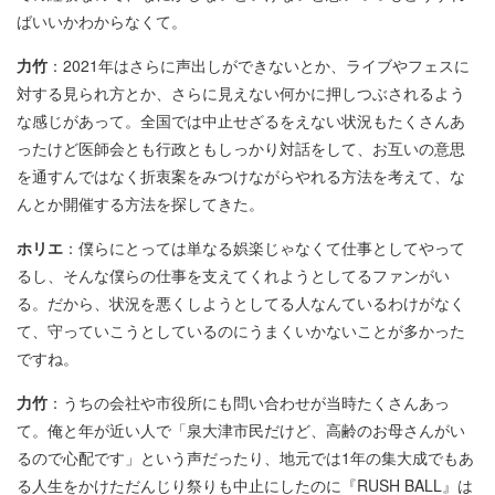
ばいいかわからなくて。
力竹
：2021年はさらに声出しができないとか、ライブやフェスに
対する見られ方とか、さらに見えない何かに押しつぶされるよう
な感じがあって。全国では中止せざるをえない状況もたくさんあ
ったけど医師会とも行政ともしっかり対話をして、お互いの意思
を通すんではなく折衷案をみつけながらやれる方法を考えて、な
んとか開催する方法を探してきた。
ホリエ
：僕らにとっては単なる娯楽じゃなくて仕事としてやって
るし、そんな僕らの仕事を支えてくれようとしてるファンがい
る。だから、状況を悪くしようとしてる人なんているわけがなく
て、守っていこうとしているのにうまくいかないことが多かった
ですね。
力竹
：うちの会社や市役所にも問い合わせが当時たくさんあっ
て。俺と年が近い人で「泉大津市民だけど、高齢のお母さんがい
るので心配です」という声だったり、地元では1年の集大成でもあ
る人生をかけただんじり祭りも中止にしたのに『RUSH BALL』は