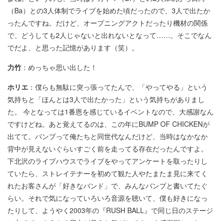
（Ba）との3人体制でライブを始めた頃だったので、3人で出たか
ったんですね。だけど、オープニングアクトだったり機材の関係
で、どうしても2人じゃないと出れないとなって……。そこでなん
でだよ、と思った記憶があります（笑）。
力竹
：めっちゃ思い出した！
ホリエ
：僕らも無駄に突っ張ってたんで、「やってやる」という
気持ちと「ほんとは3人で出たかった」という気持ちがありまし
た。 今となっては1番恩を感じているイベントなので、大感謝なん
ですけどね。あと覚えてるのは、この年にBUMP OF CHICKENが
出てて。バンプって俺たちと同世代なんだけど、当時はなかなか
背中が見えないぐらいすごく前を走ってる存在だったんですよ。
下北沢のライブハウスでライブをやってアンケートを取ったりし
ていたら、ストレイテナーを初めて観た人やたまたま見に来てく
れたお客さんが「好きなバンド」で、みんなバンプと書いてたぐ
らい。それで気になっていろいろ音源を聴いて、僕も好きになっ
たりして、ようやく2003年の『RUSH BALL』で同じ日のステージ