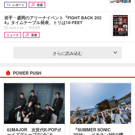
レポート
音楽
岩手・盛岡のアリーナイベント『FIGHT BACK 202
4』タイムテーブル発表、トリは10-FEET
2024.4.28 ｜ SPICER
ニュース
音楽
さらに読み込む
POWER PUSH
82MAJOR 次世代K-POPボ
『SUMMER SONIC
ーイズグループの“今”を
2026』、ベテラン3組の懐…