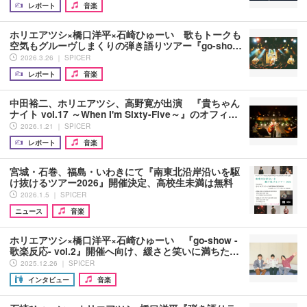
レポート
音楽
ホリエアツシ×橋口洋平×石崎ひゅーい 歌もトークも
空気もグルーヴしまくりの弾き語りツアー『go-sho…
2026.3.26 ｜ SPICER
レポート
音楽
中田裕二、ホリエアツシ、高野寛が出演 『貴ちゃん
ナイト vol.17 ～When I'm Sixty-Five～』のオフィ…
2026.1.21 ｜ SPICER
レポート
音楽
宮城・石巻、福島・いわきにて『南東北沿岸沿いを駆
け抜けるツアー2026』開催決定、高校生未満は無料
2026.1.5 ｜ SPICER
ニュース
音楽
ホリエアツシ×橋口洋平×石崎ひゅーい 『go-show -
歌楽反応- vol.2』開催へ向け、緩さと笑いに満ちた…
2025.12.26 ｜ SPICER
インタビュー
音楽