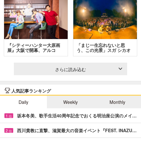
『シティーハンター大原画
「まじ一生忘れないと思
展』大阪で開幕、アルコ
う、この光景」スガ シカオ
＆…
と…
さらに読み込む
人気記事ランキング
Daily
Weekly
Monthly
坂本冬美、歌手生活40周年記念でおくる明治座公演のメイ…
1
位
西川貴教に直撃、滋賀最大の音楽イベント『FEST. INAZU…
2
位