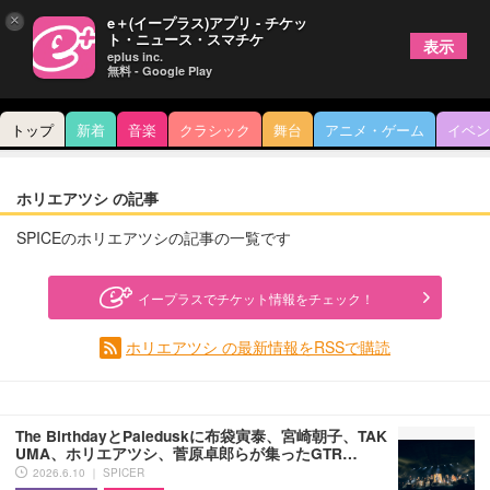
×
e＋(イープラス)アプリ - チケッ
ト・ニュース・スマチケ
表示
eplus inc.
無料 - Google Play
トップ
新着
音楽
クラシック
舞台
アニメ・ゲーム
イベン
ホリエアツシ の記事
SPICEのホリエアツシの記事の一覧です
イープラスでチケット情報をチェック！
ホリエアツシ の最新情報をRSSで購読
The BirthdayとPaleduskに布袋寅泰、宮崎朝子、TAK
UMA、ホリエアツシ、菅原卓郎らが集ったGTR…
2026.6.10 ｜ SPICER