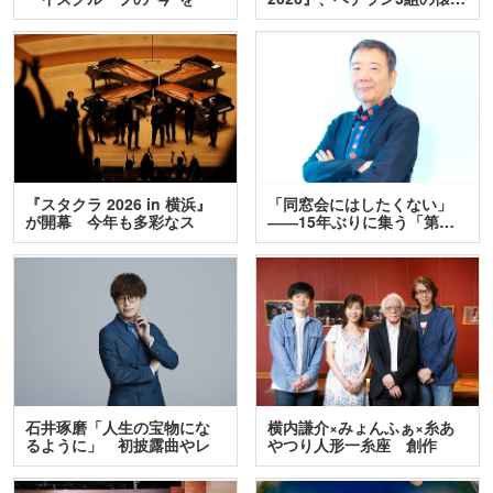
訊…
『スタクラ 2026 in 横浜』
「同窓会にはしたくない」
が開幕 今年も多彩なス
――15年ぶりに集う「第…
テ…
石井琢磨「人生の宝物にな
横内謙介×みょんふぁ×糸あ
るように」 初披露曲やレ
やつり人形一糸座 創作
ア…
人…