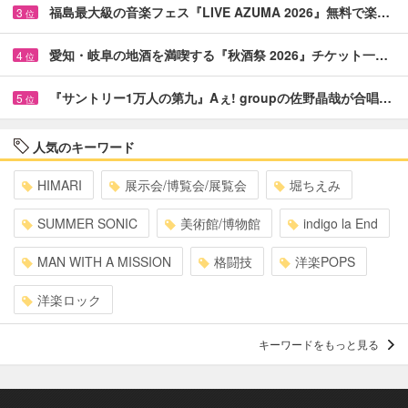
福島最大級の音楽フェス『LIVE AZUMA 2026』無料で楽…
3
位
愛知・岐阜の地酒を満喫する『秋酒祭 2026』チケット一…
4
位
『サントリー1万人の第九』Aぇ! groupの佐野晶哉が合唱…
5
位
人気のキーワード
HIMARI
展示会/博覧会/展覧会
堀ちえみ
SUMMER SONIC
美術館/博物館
indigo la End
MAN WITH A MISSION
格闘技
洋楽POPS
洋楽ロック
キーワードをもっと見る