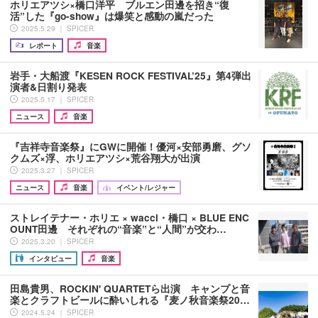
ホリエアツシ×橋口洋平 ブルエン田邊を招き“復
活”した『go-show』は爆笑と感動の嵐だった
2025.5.29 ｜ SPICER
レポート
音楽
岩手・大船渡『KESEN ROCK FESTIVAL’25』第4弾出
演者&日割り発表
2025.5.17 ｜ SPICER
ニュース
音楽
『吉祥寺音楽祭』にGWに開催！優河×安部勇磨、グソ
クムズ×浮、ホリエアツシ×荒谷翔大が出演
2025.3.27 ｜ SPICER
ニュース
音楽
イベント/レジャー
ストレイテナー・ホリエ × wacci・橋口 × BLUE ENC
OUNT田邊 それぞれの“音楽”と“人間”が交わ…
2025.3.20 ｜ SPICER
インタビュー
音楽
田島貴男、ROCKIN' QUARTETら出演 キャンプと音
楽とクラフトビールに酔いしれる『麦ノ秋音楽祭20…
2024.5.24 ｜ SPICER