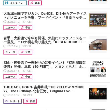
インタビュー
音楽
大阪城公園でアジカン、Da-iCE、DISH//らアーティス
トがメニューを考案、フードイベント『音食キッチ…
2025.9.10 ｜ SPICER
ニュース
音楽
岩手・大船渡で今年も開催、気仙にロックフェスをー
ー震災、コロナ禍を乗り越えた『KESEN ROCK FE…
2025.7.4 ｜ SPICER
ニュース
音楽
岡山・後楽園で一夜限りの音楽イベント『幻想庭園音
楽祭』開催、卓真（10-FEET）、とまとくらぶ、ホ…
2025.6.14 ｜ SPICER
ニュース
音楽
THE BACK HORN×吉井和哉(THE YELLOW MONKE
Y)、The Birthday×北村匠海、Original Lov…
2025.5.31 ｜ SPICER
レポート
音楽