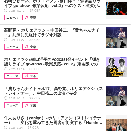
石崎ひゅーい、ホリエアツシ×橋口洋平『弾き語りラ
イブ go-show ‐歌楽反応‐ vol.2』へのゲスト出演が…
2025.12.12 ｜ SPICER
ニュース
音楽
高野寛 × ホリエアツシ × 中田裕二、『貴ちゃんナイ
ト』共演に先駆けてラジオ対談
2025.11.27 ｜ SPICER
ニュース
音楽
ホリエアツシ×橋口洋平のPodcast発イベント『弾き
語りライブ go-show ‐歌楽反応‐ vol.2』東名阪での…
2025.11.14 ｜ SPICER
ニュース
音楽
『貴ちゃんナイト vol.17』高野寛、ホリエアツシ（ス
トレイテナー）、中田裕二の出演が決定
2025.10.16 ｜ SPICER
ニュース
音楽
牛丸ありさ（yonige）×ホリエアツシ（ストレイテナ
ー）――変化を重ねてきた両者が衝突する『Homin…
2025.9.24 ｜ SPICER