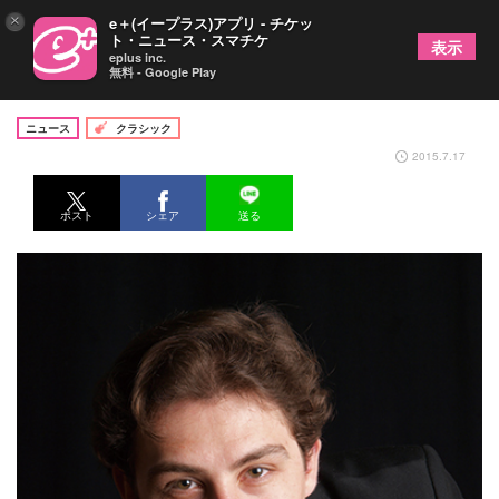
×
e＋(イープラス)アプリ - チケッ
ト・ニュース・スマチケ
表示
eplus inc.
無料 - Google Play
東京文化会館 夏休み子供音楽会2015
ニュース
クラシック
2015.7.17
ポスト
シェア
送る