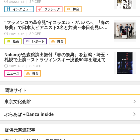
2022.1.18 ｜ SPICER
インタビュー
クラシック
舞台
"フラメンコの革命児"イスラエル・ガルバン、『春の
祭典』で日本人ピアニスト2名と共演～来日会見レ…
2021.6.16 ｜ SPICER
動画
レポート
舞台
Noismが金森穣演出振付『春の祭典』を新潟・埼玉・
札幌で上演～ストラヴィンスキー没後50年を迎えて
2021.4.30 ｜ SPICER
ニュース
舞台
関連サイト
東京文化会館
ぶらあぼ＋Danza inside
提供元関連記事