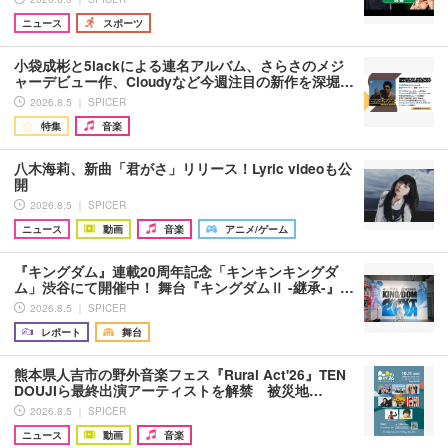
ニュース
スポーツ
小袋成彬と5lackによる連名アルバム、さらさのメジ
ャーデビュー作、Cloudyなど今週注目の新作を深堀…
2026.8.5 ｜ SPICER
特集
音楽
八木海莉、新曲「君がさ」リリース！Lyric videoも公
開
2026.8.5 ｜ SPICER
ニュース
動画
音楽
アニメ/ゲーム
『キングダム』連載20周年記念「キンキンキングダ
ム」渋谷にて開催中！ 舞台『キングダムⅡ -継承-』…
2026.8.5 ｜ SPICER
レポート
舞台
熊本県人吉市の野外音楽フェス『Rural Act'26』TEN
DOUJIら最終出演アーティストを解禁 被災地…
2026.8.5 ｜ SPICER
ニュース
動画
音楽