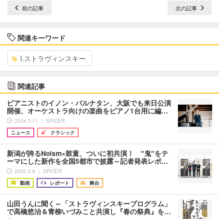
前の記事
次の記事
関連キーワード
I.ストラヴィンスキー
関連記事
ピアニストのイノン・バルナタン、大阪でも来日公演
開催、オーケストラ向けの楽曲をピアノ1台用に編…
2024.3.11 ｜ SPICER
ニュース
クラシック
新潟が誇るNoism×鼓童、ついに初共演！ "鬼"をテ
ーマにした新作を全国5都市で披露～記者発表レポ…
2022.5.6 ｜ SPICER
動画
レポート
舞台
山田うんに聞く～「ストラヴィンスキープログラム」
で高橋悠治＆青柳いづみこと共演し『春の祭典』を…