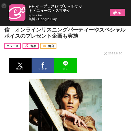
×
e＋(イープラス)アプリ - チケッ
ト・ニュース・スマチケ
表示
eplus inc.
無料 - Google Play
加藤和樹、秦基博の「ひまわりの約束」カバーを配
信 オンラインリスニングパーティーやスペシャル
ボイスのプレゼント企画も実施
ニュース
音楽
舞台
2023.8.30
ポスト
シェア
送る