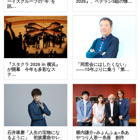
ーイズグループの“今”を
2026』、ベテラン3組の懐…
訊…
『スタクラ 2026 in 横浜』
「同窓会にはしたくない」
が開幕 今年も多彩なス
――15年ぶりに集う「第…
テ…
石井琢磨「人生の宝物にな
横内謙介×みょんふぁ×糸あ
るように」 初披露曲やレ
やつり人形一糸座 創作