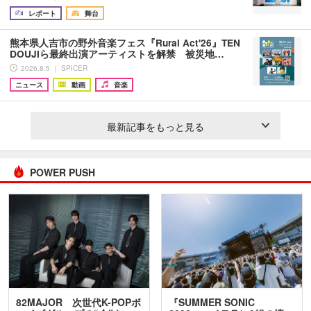
レポート
舞台
熊本県人吉市の野外音楽フェス『Rural Act'26』TEN
DOUJIら最終出演アーティストを解禁 被災地…
2026.8.5 ｜ SPICER
ニュース
動画
音楽
最新記事をもっと見る
POWER PUSH
82MAJOR 次世代K-POPボ
『SUMMER SONIC