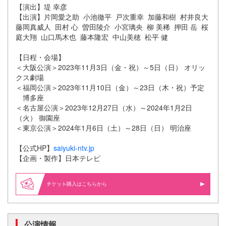
【演出】堤 幸彦
【出演】片岡愛之助 小池徹平 戸次重幸 加藤和樹 村井良大
藤岡真威人 田村 心 曽田陵介 小宮璃央 柳 美稀 押田 岳 桜
庭大翔 山口馬木也 藤本隆宏 中山美穂 松平 健
【日程・会場】
＜大阪公演＞2023年11月3日（金・祝）～5日（日） オリッ
クス劇場
＜福岡公演＞2023年11月10日（金）～23日（木・祝）予定
博多座
＜名古屋公演＞2023年12月27日（水）～2024年1月2日
（火） 御園座
＜東京公演＞2024年1月6日（土）～28日（日） 明治座
【公式HP】
saiyuki-ntv.jp
【企画・製作】日本テレビ
購入はこちらから
公演情報