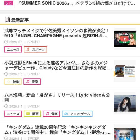
『SUMMER SONIC 2026』、ベテラン3組の懐メロだけで…
5
位
最新記事
武尊マッチメイクで宇佐美秀メイソンの参戦が決定！
9/10『ANGEL CHAMPAGNE presents 超RIZIN.5 …
2026.8.5 ｜ SPICER
ニュース
スポーツ
小袋成彬と5lackによる連名アルバム、さらさのメジ
ャーデビュー作、Cloudyなど今週注目の新作を深堀…
2026.8.5 ｜ SPICER
特集
音楽
八木海莉、新曲「君がさ」リリース！Lyric videoも公
開
2026.8.5 ｜ SPICER
ニュース
動画
音楽
アニメ/ゲーム
『キングダム』連載20周年記念「キンキンキングダ
ム」渋谷にて開催中！ 舞台『キングダムⅡ -継承-』…
2026.8.5 ｜ SPICER