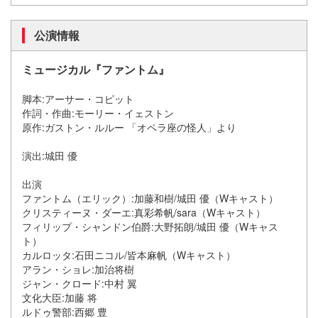
公演情報
ミュージカル『ファントム』
脚本:アーサー・コピット
作詞・作曲:モーリー・イェストン
原作:ガストン・ルルー 「オペラ座の怪人」より
演出:城田 優
出演
ファントム（エリック）:加藤和樹/城田 優（Wキャスト）
クリスティーヌ・ダーエ:真彩希帆/sara（Wキャスト）
フィリップ・シャンドン伯爵:大野拓朗/城田 優（Wキャス
ト）
カルロッタ:石田ニコル/皆本麻帆（Wキャスト）
アラン・ショレ:加治将樹
ジャン・クロード:中村 翼
文化大臣:加藤 将
ルドゥ警部:西郷 豊