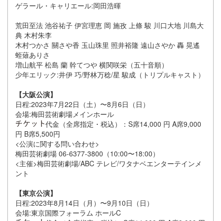
ゲラール・キャリエール:岡田浩暉
荒田至法 池谷祐子 伊宮理恵 岡 施孜 上條 駿 川口大地 川島大
典 木村朱李
木村つかさ 關さや香 玉山珠里 照井裕隆 遠山さやか 轟 晃遙
蛭薙ありさ
増山航平 松島 蘭 幹てつや 横関咲栄（五十音順）
少年エリック:井伊 巧/野林万稔/星 駿成（トリプルキャスト）
【大阪公演】
日程:2023年7月22日（土）〜8月6日（日）
会場:梅田芸術劇場メインホール
代金（全席指定・税込）：S席14,000 円 A席9,000
円 B席5,500円
<公演に関する問い合わせ>
梅田芸術劇場 06-6377-3800（10:00〜18:00）
<主催>梅田芸術劇場/ABC テレビ/ワタナベエンターテインメ
ント
【東京公演】
日程:2023年8月14日（月）〜9月10日（日）
会場:東京国際フォーラム ホールC