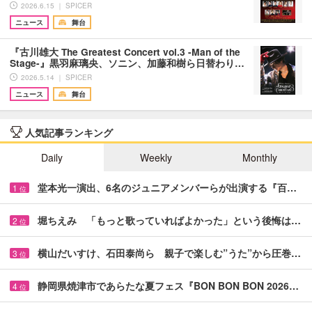
2026.6.15 ｜ SPICER
ニュース
舞台
『古川雄大 The Greatest Concert vol.3 -Man of the
Stage-』黒羽麻璃央、ソニン、加藤和樹ら⽇替わり…
2026.5.14 ｜ SPICER
ニュース
舞台
人気記事ランキング
Daily
Weekly
Monthly
堂本光一演出、6名のジュニアメンバーらが出演する『百…
1
位
堀ちえみ 「もっと歌っていればよかった」という後悔は…
2
位
横山だいすけ、石田泰尚ら 親子で楽しむ”うた”から圧巻…
3
位
静岡県焼津市であらたな夏フェス『BON BON BON 2026…
4
位