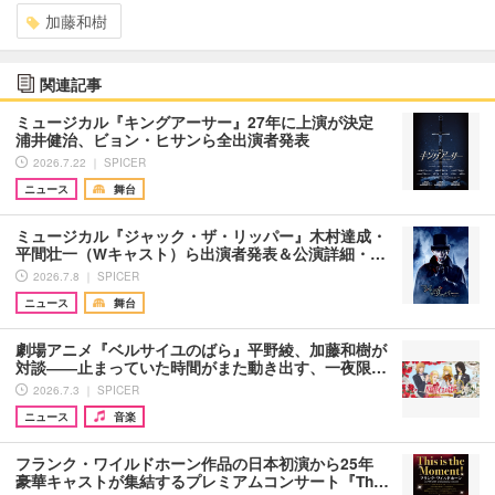
加藤和樹
関連記事
ミュージカル『キングアーサー』27年に上演が決定
浦井健治、ビョン・ヒサンら全出演者発表
2026.7.22 ｜ SPICER
ニュース
舞台
ミュージカル『ジャック・ザ・リッパー』木村達成・
平間壮一（Wキャスト）ら出演者発表＆公演詳細・…
2026.7.8 ｜ SPICER
ニュース
舞台
劇場アニメ『ベルサイユのばら』平野綾、加藤和樹が
対談――止まっていた時間がまた動き出す、一夜限…
2026.7.3 ｜ SPICER
ニュース
音楽
フランク・ワイルドホーン作品の日本初演から25年
豪華キャストが集結するプレミアムコンサート『Th…