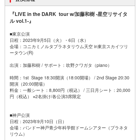
『LIVE in the DARK tour w/加藤和樹 -星空リサイタ
ル vol.1-』
■東京公演
日程：2023年9月5日（火）・6日（水）
会場：コニカミノルタプラネタリウム天空 in東京スカイツリ
ータウン(R)
出演：加藤和樹 / サポート：吹野クワガタ
（
piano
）
時間：1st Stage 18:30開演（18:00開場） / 2nd Stage 20:30
開演（20:00開場）
料金：一般シート：8,800円（税込） / 三日月シート：20,000
円（税込） ※2名掛け/各公演3席限定
■神戸公演
日程：2023年9月10日（日）
会場：バンドー神戸青少年科学館ドームシアター
（
プラネタ
リウム
）