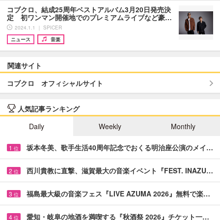
コブクロ、結成25周年ベストアルバム3月20日発売決
定 初ワンマン開催地でのプレミアムライブなど豪…
2024.1.1 ｜ SPICER
ニュース
音楽
関連サイト
コブクロ オフィシャルサイト
人気記事ランキング
Daily
Weekly
Monthly
坂本冬美、歌手生活40周年記念でおくる明治座公演のメイ…
1
位
西川貴教に直撃、滋賀最大の音楽イベント『FEST. INAZU…
2
位
福島最大級の音楽フェス『LIVE AZUMA 2026』無料で楽…
3
位
愛知・岐阜の地酒を満喫する『秋酒祭 2026』チケット一…
4
位