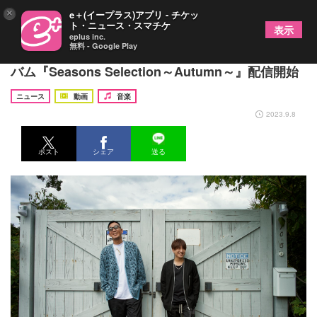
×
e＋(イープラス)アプリ - チケッ
ト・ニュース・スマチケ
表示
eplus inc.
無料 - Google Play
コブクロ、秋に聴きたいストリーミングベストアル
バム『Seasons Selection～Autumn～』配信開始
ニュース
動画
音楽
2023.9.8
ポスト
シェア
送る