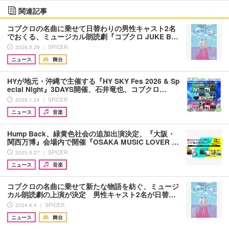
関連記事
コブクロの名曲に乗せて日替わりの男性キャスト2名
でおくる、ミュージカル朗読劇『コブクロ JUKE B…
2026.5.29 ｜ SPICER
ニュース
舞台
HYが地元・沖縄で主催する『HY SKY Fes 2026 & Sp
ecial Night』3DAYS開催、石井竜也、コブクロ…
2026.1.24 ｜ SPICER
ニュース
音楽
Hump Back、緑黄色社会の追加出演決定、『大阪・
関西万博』会場内で開催『OSAKA MUSIC LOVER …
2025.6.27 ｜ SPICER
ニュース
音楽
コブクロの名曲に乗せて新たな物語を紡ぐ、ミュージ
カル朗読劇の上演が決定 男性キャスト2名が日替…
2024.6.4 ｜ SPICER
ニュース
舞台