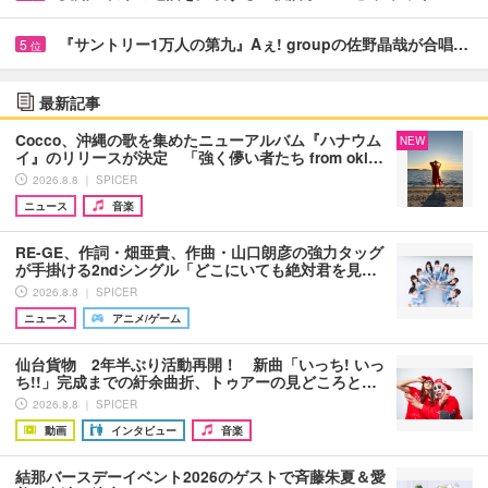
『サントリー1万人の第九』Aぇ! groupの佐野晶哉が合唱…
5
位
最新記事
Cocco、沖縄の歌を集めたニューアルバム『ハナウム
NEW
イ』のリリースが決定 「強く儚い者たち from oki…
2026.8.8 ｜ SPICER
ニュース
音楽
RE-GE、作詞・畑亜貴、作曲・山口朗彦の強力タッグ
が手掛ける2ndシングル「どこにいても絶対君を見…
2026.8.8 ｜ SPICER
ニュース
アニメ/ゲーム
仙台貨物 2年半ぶり活動再開！ 新曲「いっち! いっ
ち!!」完成までの紆余曲折、トゥアーの見どころと…
2026.8.8 ｜ SPICER
動画
インタビュー
音楽
結那バースデーイベント2026のゲストで斉藤朱夏＆愛