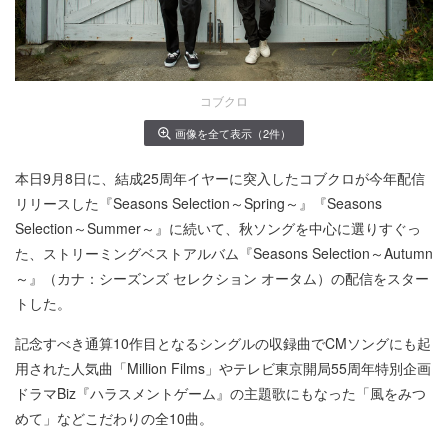
コブクロ
画像を全て表示（2件）
本日9月8日に、結成25周年イヤーに突入したコブクロが今年配信
リリースした『Seasons Selection～Spring～』『Seasons
Selection～Summer～』に続いて、秋ソングを中心に選りすぐっ
た、ストリーミングベストアルバム『Seasons Selection～Autumn
～』（カナ：シーズンズ セレクション オータム）の配信をスター
トした。
記念すべき通算10作目となるシングルの収録曲でCMソングにも起
用された人気曲「Million Films」やテレビ東京開局55周年特別企画
ドラマBiz『ハラスメントゲーム』の主題歌にもなった「風をみつ
めて」などこだわりの全10曲。