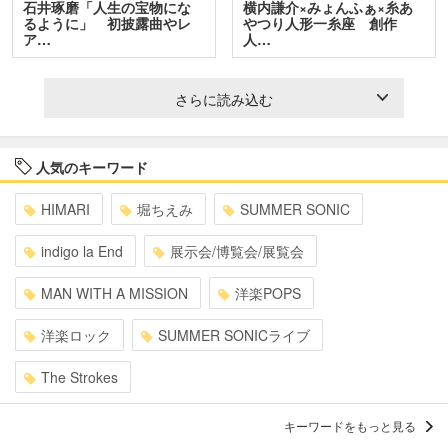
石井琢磨「人生の宝物にな
横内謙介×みょんふぁ×糸あ
るように」 初披露曲やレ
やつり人形一糸座 創作
ア…
人…
さらに読み込む
人気のキーワード
HIMARI
堀ちえみ
SUMMER SONIC
indigo la End
展示会/博覧会/展覧会
MAN WITH A MISSION
洋楽POPS
洋楽ロック
SUMMER SONICライブ
The Strokes
キーワードをもっと見る