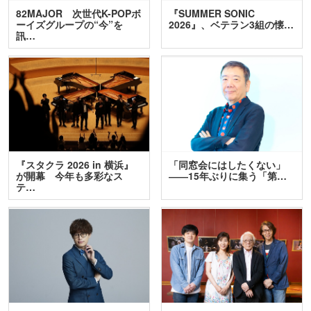
82MAJOR 次世代K-POPボ
『SUMMER SONIC
ーイズグループの“今”を
2026』、ベテラン3組の懐…
訊…
『スタクラ 2026 in 横浜』
「同窓会にはしたくない」
が開幕 今年も多彩なス
――15年ぶりに集う「第…
テ…