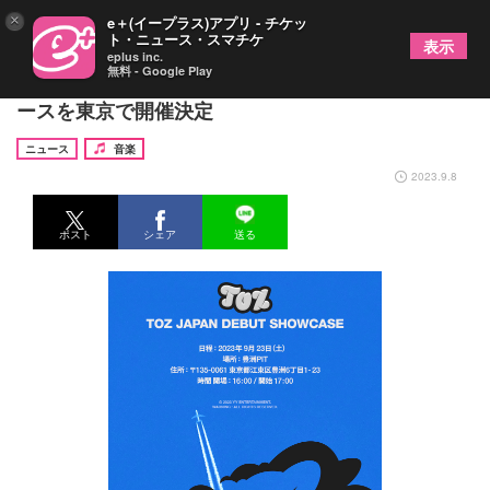
×
e＋(イープラス)アプリ - チケッ
ト・ニュース・スマチケ
表示
eplus inc.
無料 - Google Play
「BOYS PLANET」出身のTOZ、デビューショーケ
ースを東京で開催決定
ニュース
音楽
2023.9.8
ポスト
シェア
送る