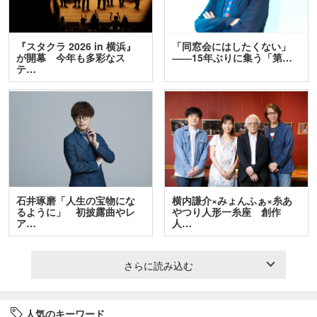
『スタクラ 2026 in 横浜』
「同窓会にはしたくない」
が開幕 今年も多彩なス
――15年ぶりに集う「第…
テ…
石井琢磨「人生の宝物にな
横内謙介×みょんふぁ×糸あ
るように」 初披露曲やレ
やつり人形一糸座 創作
ア…
人…
さらに読み込む
人気のキーワード