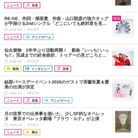
ニュース
音楽
RE-GE、作詞・畑亜貴、作曲・山口朗彦の強力タッグ
NEW
が手掛ける2ndシングル「どこにいても絶対君を見…
2026.8.8 ｜ SPICER
ニュース
アニメ/ゲーム
仙台貨物 2年半ぶり活動再開！ 新曲「いっち! いっ
ち!!」完成までの紆余曲折、トゥアーの見どころと…
2026.8.8 ｜ SPICER
動画
インタビュー
音楽
結那バースデーイベント2026のゲストで斉藤朱夏＆愛
美の出演が決定
2026.8.8 ｜ SPICER
ニュース
音楽
アニメ/ゲーム
月の世界での出来事を描いた、少しSF的なオペレッ
タ 東京オペレッタ劇場『フラウ・ルナ』が上演
2026.8.8 ｜ SPICER
ニュース
舞台