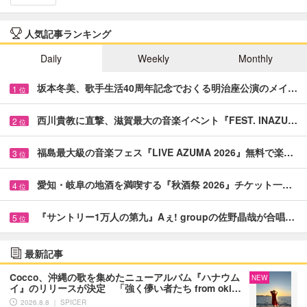
人気記事ランキング
Daily
Weekly
Monthly
坂本冬美、歌手生活40周年記念でおくる明治座公演のメイ…
1
位
西川貴教に直撃、滋賀最大の音楽イベント『FEST. INAZU…
2
位
福島最大級の音楽フェス『LIVE AZUMA 2026』無料で楽…
3
位
愛知・岐阜の地酒を満喫する『秋酒祭 2026』チケット一…
4
位
『サントリー1万人の第九』Aぇ! groupの佐野晶哉が合唱…
5
位
最新記事
Cocco、沖縄の歌を集めたニューアルバム『ハナウム
NEW
イ』のリリースが決定 「強く儚い者たち from oki…
2026.8.8 ｜ SPICER