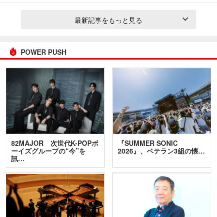
最新記事をもっと見る
POWER PUSH
82MAJOR 次世代K-POPボ
『SUMMER SONIC
ーイズグループの“今”を
2026』、ベテラン3組の懐…
訊…