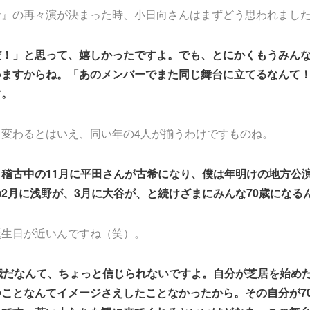
者』の再々演が決まった時、小日向さんはまずどう思われまし
だ！」と思って、嬉しかったですよ。でも、とにかくもうみん
いますからね。「あのメンバーでまた同じ舞台に立てるなんて
す。
り変わるとはいえ、同い年の4人が揃うわけですものね。
稽古中の11月に平田さんが古希になり、僕は年明けの地方公
2月に浅野が、3月に大谷が、と続けざまにみんな70歳になる
誕生日が近いんですね（笑）。
歳だなんて、ちょっと信じられないですよ。自分が芝居を始めた
ことなんてイメージさえしたことなかったから。その自分が7