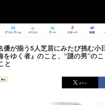
名優が揃う5人芝居にみたび挑む小
海をゆく者』のこと、“謎の男”の
こと
舞台
ポスト