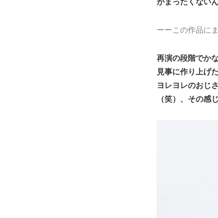
がまったくない
ーーこの作品に
再演の段階でか
見事に作り上げ
ヨレヨレのおじ
（笑）、その感