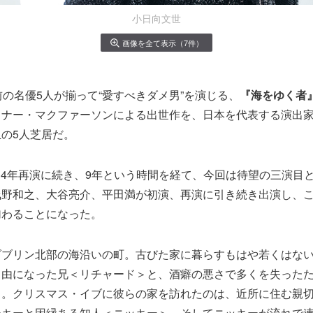
小日向文世
画像を全て表示（7件）
前の名優5人が揃って“愛すべきダメ男”を演じる、
『海をゆく者
コナー・マクファーソンによる出世作を、日本を代表する演出
の5人芝居だ。
2014年再演に続き、9年という時間を経て、今回は待望の三演目
浅野和之、大谷亮介、平田満が初演、再演に引き続き出演し、
加わることになった。
ダブリン北部の海沿いの町。古びた家に暮らすもはや若くはな
自由になった兄＜リチャード＞と、酒癖の悪さで多くを失った
＞。クリスマス・イブに彼らの家を訪れたのは、近所に住む親
ーキーと因縁ある知人＜ニッキー＞、そしてニッキーが流れで