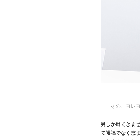
ーーその、ヨレ
男しか出てきま
て裕福でなく恵