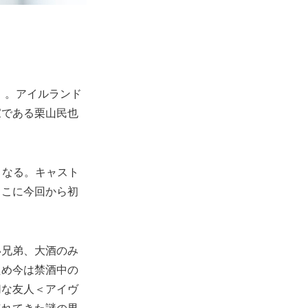
』
。アイルランド
家である栗山民也
となる。キャスト
ここに今回から初
い兄弟、大酒のみ
ため今は禁酒中の
切な友人＜アイヴ
連れてきた謎の男