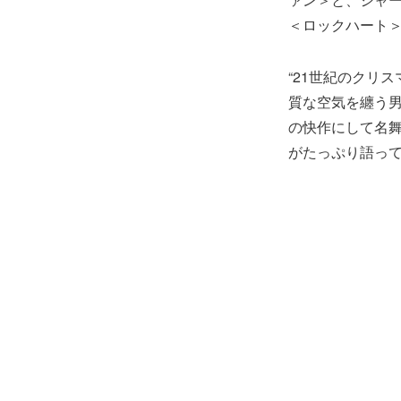
＜ロックハート
“21世紀のクリ
質な空気を纏う
の快作にして名
がたっぷり語っ