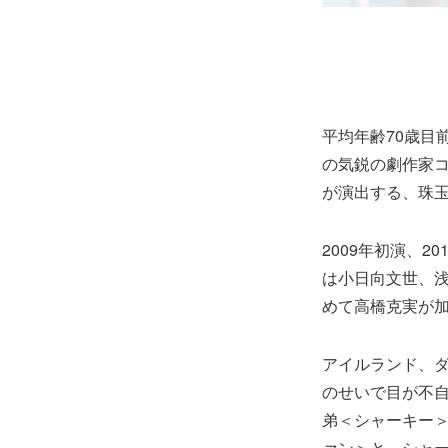
平均年齢70歳目
の気鋭の劇作家
が演出する、珠玉
2009年初演、
は小日向文世、
めて高橋克実が
アイルランド、
のせいで目が不
弟＜シャーキー
ァン＞と、シャ