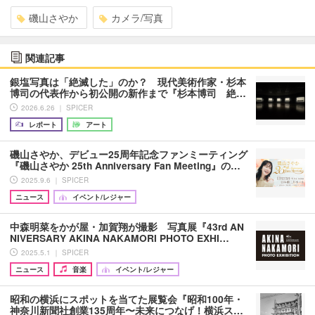
磯山さやか
カメラ/写真
関連記事
銀塩写真は「絶滅した」のか？ 現代美術作家・杉本
博司の代表作から初公開の新作まで『杉本博司 絶…
2026.6.26 ｜ SPICER
レポート
アート
磯山さやか、デビュー25周年記念ファンミーティング
『磯山さやか 25th Anniversary Fan Meeting』の…
2025.9.6 ｜ SPICER
ニュース
イベント/レジャー
中森明菜をかが屋・加賀翔が撮影 写真展『43rd AN
NIVERSARY AKINA NAKAMORI PHOTO EXHI…
2025.5.1 ｜ SPICER
ニュース
音楽
イベント/レジャー
昭和の横浜にスポットを当てた展覧会『昭和100年・
神奈川新聞社創業135周年〜未来につなげ！横浜ス…