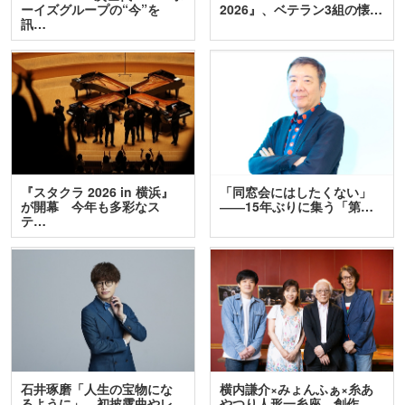
ーイズグループの“今”を
2026』、ベテラン3組の懐…
訊…
『スタクラ 2026 in 横浜』
「同窓会にはしたくない」
が開幕 今年も多彩なス
――15年ぶりに集う「第…
テ…
石井琢磨「人生の宝物にな
横内謙介×みょんふぁ×糸あ
るように」 初披露曲やレ
やつり人形一糸座 創作