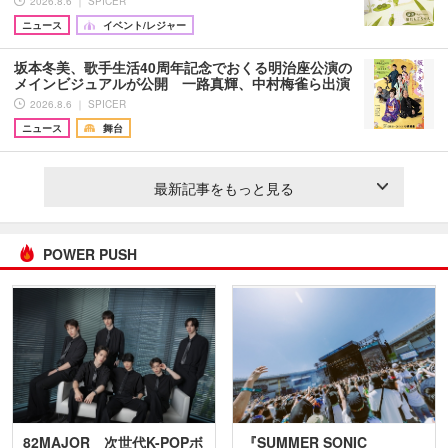
2026.8.6 ｜ SPICER
ニュース
イベント/レジャー
坂本冬美、歌手生活40周年記念でおくる明治座公演の
メインビジュアルが公開 一路真輝、中村梅雀ら出演
2026.8.6 ｜ SPICER
ニュース
舞台
最新記事をもっと見る
POWER PUSH
82MAJOR 次世代K-POPボ
『SUMMER SONIC