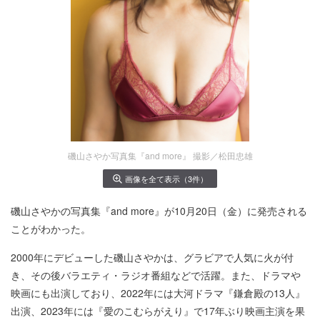
磯山さやか写真集『and more』 撮影／松田忠雄
画像を全て表示（3件）
磯山さやかの写真集『and more』が10月20日（金）に発売される
ことがわかった。
2000年にデビューした磯山さやかは、グラビアで人気に火が付
き、その後バラエティ・ラジオ番組などで活躍。また、ドラマや
映画にも出演しており、2022年には大河ドラマ『鎌倉殿の13人』
出演、2023年には『愛のこむらがえり』で17年ぶり映画主演を果