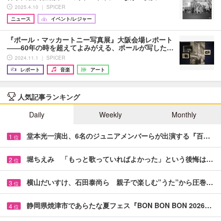
2025.4.10 ｜ SPICER
ニュース
イベント/レジャー
『ポール・マッカートニー写真展』大阪会場レポート
――60年の時を超えてよみがえる、ポールが写した…
2024.11.1 ｜ SPICER
レポート
音楽
アート
人気記事ランキング
Daily
Weekly
Monthly
堂本光一演出、6名のジュニアメンバーらが出演する『百…
1
位
堀ちえみ 「もっと歌っていればよかった」という後悔は…
2
位
横山だいすけ、石田泰尚ら 親子で楽しむ”うた”から圧巻…
3
位
静岡県焼津市であらたな夏フェス『BON BON BON 2026…
4
位