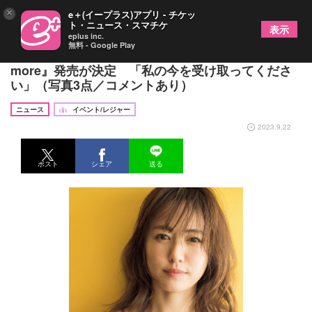
×
e＋(イープラス)アプリ - チケッ
ト・ニュース・スマチケ
表示
eplus inc.
無料 - Google Play
磯山さやか、39歳で6年ぶりとなる写真集『and
more』発売が決定 「私の今を受け取ってくださ
い」（写真3点／コメントあり）
ニュース
イベント/レジャー
2023.9.22
ポスト
シェア
送る