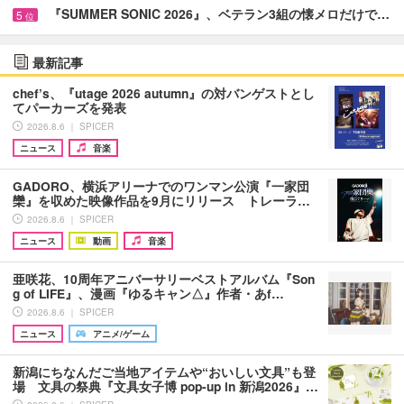
『SUMMER SONIC 2026』、ベテラン3組の懐メロだけで…
5
位
最新記事
chef’s、『utage 2026 autumn』の対バンゲストとし
てパーカーズを発表
2026.8.6 ｜ SPICER
ニュース
音楽
GADORO、横浜アリーナでのワンマン公演『一家団
欒』を収めた映像作品を9月にリリース トレーラ…
2026.8.6 ｜ SPICER
ニュース
動画
音楽
亜咲花、10周年アニバーサリーベストアルバム『Son
g of LIFE』、漫画『ゆるキャン△』作者・あf…
2026.8.6 ｜ SPICER
ニュース
アニメ/ゲーム
新潟にちなんだご当地アイテムや“おいしい文具”も登
場 文具の祭典『文具女子博 pop-up in 新潟2026』…