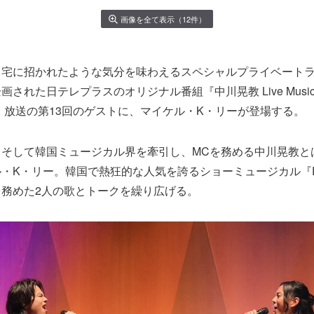
画像を全て表示（12件）
自宅に招かれたような気分を味わえるスペシャルプライベート
された日テレプラスのオリジナル番組『中川晃教 Live Music St
日）放送の第13回のゲストに、マイケル・K・リーが登場する。
、そして韓国ミュージカル界を牽引し、MCを務める中川晃教と
・K・リー。韓国で熱狂的な人気を誇るショーミュージカル『D
務めた2人の歌とトークを繰り広げる。