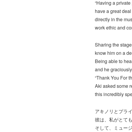
“Having a private
have a great deal
directly in the mu
work ethic and co
Sharing the stage 
know him on a dee
Being able to hea
and he graciously
“Thank You For th
Aki asked some rea
this incredibly s
アキノリとプラ
彼は、私がとて
そして、ミュージ