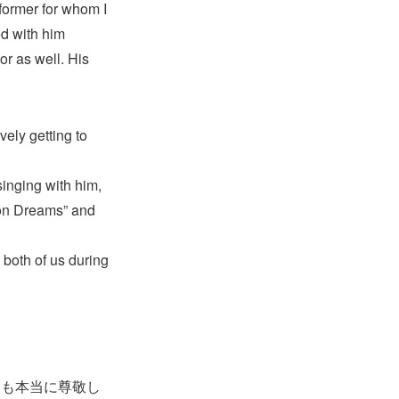
former for whom I
ed with him
or as well. His
vely getting to
singing with him,
lion Dreams” and
 both of us during
ても本当に尊敬し