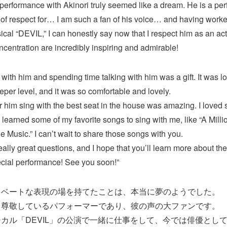
 performance with Akinori truly seemed like a dream. He is a per
 of respect for… I am such a fan of his voice… and having work
sical “DEVIL,” I can honestly say now that I respect him as an act
ncentration are incredibly inspiring and admirable!
with him and spending time talking with him was a gift. It was lo
per level, and it was so comfortable and lovely.
r him sing with the best seat in the house was amazing. I loved 
 learned some of my favorite songs to sing with me, like “A Mil
e Music.” I can’t wait to share those songs with you.
lly great questions, and I hope that you’ll learn more about the
pecial performance! See you soon!”
イベートな表現の場を持てたことは、本当に夢のようでした。
も尊敬しているパフォーマーであり、彼の声の大ファンです。
カル「DEVIL」の公演で一緒に仕事をして、今では俳優とし