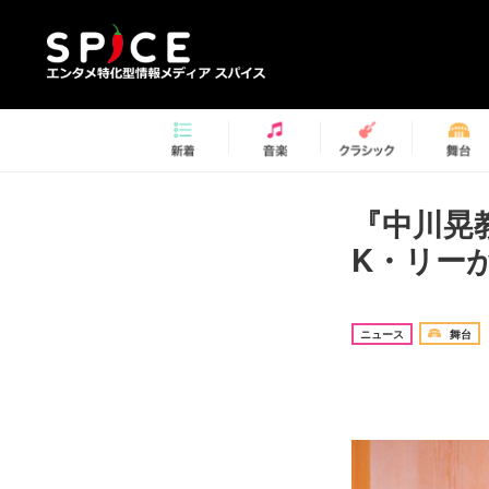
『中川晃教 
K・リー
ニュース
舞台