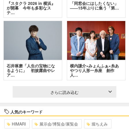
『スタクラ 2026 in 横浜』
「同窓会にはしたくない」
が開幕 今年も多彩なス
――15年ぶりに集う「第…
テ…
石井琢磨「人生の宝物にな
横内謙介×みょんふぁ×糸あ
るように」 初披露曲やレ
やつり人形一糸座 創作
ア…
人…
さらに読み込む
人気のキーワード
HIMARI
展示会/博覧会/展覧会
堀ちえみ