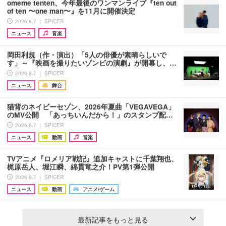
omeme tenten、今年最後のワンマンライブ『ten out
of ten 〜one man〜』を11月に開催決定
2026.8.7 ｜ SPICER
ニュース
音楽
岡田利規（作・演出）「5人の俳優が素晴らしいで
す」～『映画を撮りたいゾンビの演劇』が開幕し、…
2026.8.7 ｜ SPICER
ニュース
舞台
猫背のネイビーセゾン、2026年夏曲「VEGAVEGA」
のMV公開 「あっちいんだから！」のスタンプ配…
2026.8.7 ｜ SPICER
ニュース
動画
音楽
TVアニメ『ロメリア戦記』追加キャストに千葉翔也、
梶原岳人、堀江瞬、綿貫竜之介！PV第1弾公開
2026.8.7 ｜ SPICER
ニュース
動画
アニメ/ゲーム
最新記事をもっと見る