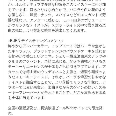
が、オルタナティブで多彩な印象をこのウイスキーに付け加
えています。口あたりはなめらかで、バニラや白い花のよう
な優しさに、蜂蜜、ナッツ、スパイスなどのエレガントで芳
醇な味わい。アフターに感じる、モルト由来のボリューミー
かつリッチなテイストが、スポットライトの中で響き渡る楽
曲の様に、より贅沢な時間を演出してくれます。
<BURN テイスティングコメント>
鮮やかなアンバーカラー。トップノートではバニラや焦がし
たキャラメル。ブラッドオレンジのパウンドケーキを想わせ
る甘やかで香ばしいアロマ、シェリー樽原酒由来のナッツや
クルミのアクセント。余韻に感じる、焚火を彷彿とさせるス
モーキーなエッセンスが全体をさらに引き立てています。ア
タックでは樽由来のウッディネスと力強さ、燻製や硝煙のよ
うなスモーキーテイスト。それが、バニラや蜂蜜の甘やかな
テイストと融合することで、より芳醇でリッチな印象に。ア
フターでは赤い果実と、楽曲さながらのゲインの効いたスモ
ーキーフレーバーとが合わさることで、どこか哀愁ある印象
を全体に与えています。
全国の酒販店及び、長浜浪漫ビールWebサイトにて限定発
売。