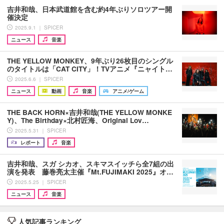
吉井和哉、日本武道館を含む約4年ぶりソロツアー開
催決定
2025.9.1 ｜ SPICER
ニュース
音楽
THE YELLOW MONKEY、9年ぶり26枚目のシングル
のタイトルは「CAT CITY」！TVアニメ『ニャイト…
2025.6.6 ｜ SPICER
ニュース
動画
音楽
アニメ/ゲーム
THE BACK HORN×吉井和哉(THE YELLOW MONKE
Y)、The Birthday×北村匠海、Original Lov…
2025.5.31 ｜ SPICER
レポート
音楽
吉井和哉、スガ シカオ、スキマスイッチら全7組の出
演を発表 藤巻亮太主催『Mt.FUJIMAKI 2025』オ…
2025.5.25 ｜ SPICER
ニュース
音楽
人気記事ランキング