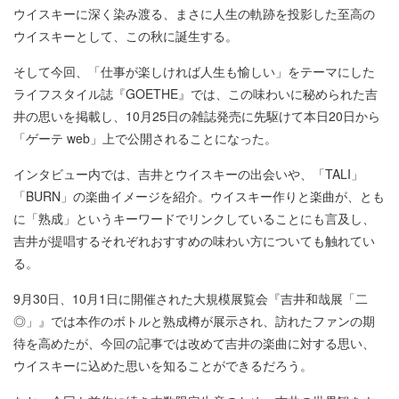
ウイスキーに深く染み渡る、まさに人生の軌跡を投影した至高の
ウイスキーとして、この秋に誕生する。
そして今回、「仕事が楽しければ人生も愉しい」をテーマにした
ライフスタイル誌『GOETHE』では、この味わいに秘められた吉
井の思いを掲載し、10月25日の雑誌発売に先駆けて本日20日から
「ゲーテ web」上で公開されることになった。
インタビュー内では、吉井とウイスキーの出会いや、「TALI」
「BURN」の楽曲イメージを紹介。ウイスキー作りと楽曲が、とも
に「熟成」というキーワードでリンクしていることにも言及し、
吉井が提唱するそれぞれおすすめの味わい方についても触れてい
る。
9月30日、10月1日に開催された大規模展覧会『吉井和哉展「二
◎」』では本作のボトルと熟成樽が展示され、訪れたファンの期
待を高めたが、今回の記事では改めて吉井の楽曲に対する思い、
ウイスキーに込めた思いを知ることができるだろう。