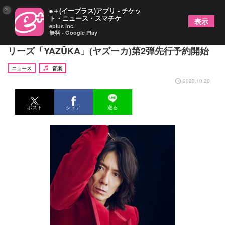
×
e＋(イープラス)アプリ - チケッ
ト・ニュース・スマチケ
表示
eplus inc.
無料 - Google Play
吉井和哉、音楽人生の軌跡を投影したウイスキーシ
リーズ「YAZŪKA」(ヤズーカ)第2弾先行予約開始
ニュース
音楽
2023.10.20
ポスト
シェア
送る