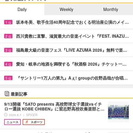
Daily
Weekly
Monthly
坂本冬美、歌手生活40周年記念でおくる明治座公演のメイ…
1
位
西川貴教に直撃、滋賀最大の音楽イベント『FEST. INAZU…
2
位
福島最大級の音楽フェス『LIVE AZUMA 2026』無料で楽…
3
位
愛知・岐阜の地酒を満喫する『秋酒祭 2026』チケット一…
4
位
『サントリー1万人の第九』Aぇ! groupの佐野晶哉が合唱…
5
位
最新記事
9/13開催『SATO presents 高校野球女子選抜vsイチ
ロー選抜 KOBE CHIBEN』に習志野高校吹奏楽部と…
2026.8.7 ｜ SPICER
ニュース
スポーツ