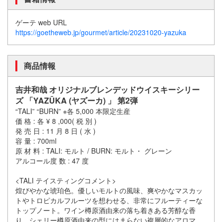
ゲーテ web URL
https://goetheweb.jp/gourmet/article/20231020-yazuka
商品情報
吉井和哉 オリジナルブレンデッドウイスキーシリー
ズ 「YAZŪKA (ヤズーカ) 」 第2弾
“TALI” “BURN” ※各 5,000 本限定生産
価 格 : 各 ¥ 8 ,000( 税 別 )
発 売 日 : 11 月 8 日 ( 水 )
容 量 : 700ml
原 材 料 : TALI: モルト / BURN: モルト・ グレーン
アルコール度 数 : 47 度
<TALI テイスティングコメント>
煌びやかな琥珀色。優しいモルトの風味、爽やかなマスカッ
トやトロピカルフルーツを想わせる、非常にフルーティーな
トップノート。ワイン樽原酒由来の落ち着きある芳醇な香
り。シェリー樽原酒由来の型にはまらない複層的なアロマ