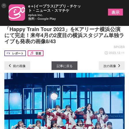
×
e＋(イープラス)アプリ - チケッ
ト・ニュース・スマチケ
表示
eplus inc.
無料 - Google Play
【ツアー最終日レポート】日向坂46 全国ツアー
「Happy Train Tour 2023」をKアリーナ横浜公演
にて完走！来年4月の2度目の横浜スタジアム単独ラ
イブも発表の画像8/43
SPICER
2023.12.11
レポート
音楽
前の画像
記事に戻る
次の画像