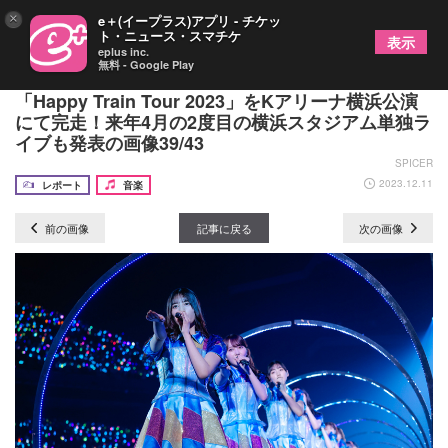
×
e＋(イープラス)アプリ - チケッ
ト・ニュース・スマチケ
表示
eplus inc.
無料 - Google Play
【ツアー最終日レポート】日向坂46 全国ツアー
「Happy Train Tour 2023」をKアリーナ横浜公演
にて完走！来年4月の2度目の横浜スタジアム単独ラ
イブも発表の画像39/43
SPICER
2023.12.11
レポート
音楽
前の画像
記事に戻る
次の画像