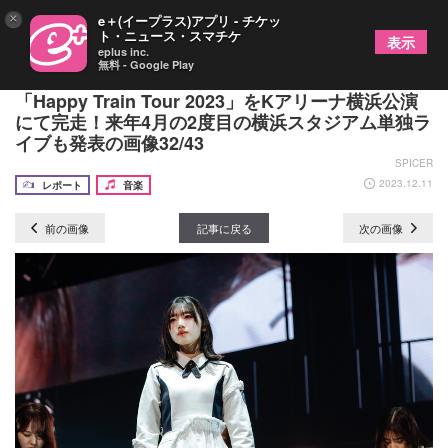
×
e＋(イープラス)アプリ - チケッ
ト・ニュース・スマチケ
表示
eplus inc.
無料 - Google Play
【ツアー最終日レポート】日向坂46 全国ツアー
「Happy Train Tour 2023」をKアリーナ横浜公演
にて完走！来年4月の2度目の横浜スタジアム単独ラ
イブも発表の画像32/43
SPICER
2023.12.11
レポート
音楽
前の画像
記事に戻る
次の画像