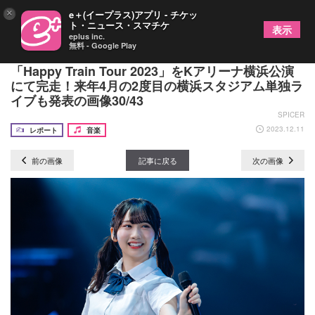
×
e＋(イープラス)アプリ - チケッ
ト・ニュース・スマチケ
表示
eplus inc.
無料 - Google Play
【ツアー最終日レポート】日向坂46 全国ツアー
「Happy Train Tour 2023」をKアリーナ横浜公演
にて完走！来年4月の2度目の横浜スタジアム単独ラ
イブも発表の画像30/43
SPICER
2023.12.11
レポート
音楽
前の画像
記事に戻る
次の画像