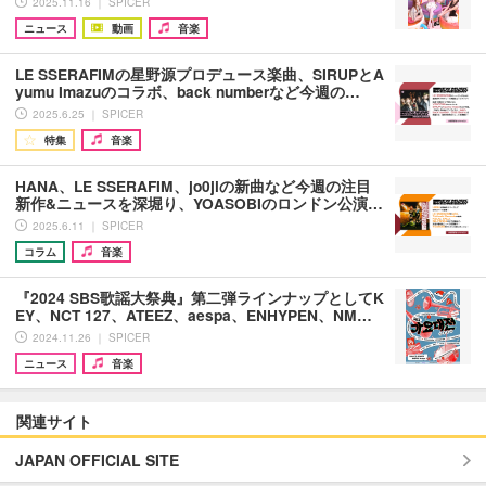
2025.11.16 ｜ SPICER
ニュース
動画
音楽
LE SSERAFIMの星野源プロデュース楽曲、SIRUPとA
yumu Imazuのコラボ、back numberなど今週の…
2025.6.25 ｜ SPICER
特集
音楽
HANA、LE SSERAFIM、jo0jiの新曲など今週の注目
新作&ニュースを深堀り、YOASOBIのロンドン公演…
2025.6.11 ｜ SPICER
コラム
音楽
『2024 SBS歌謡大祭典』第二弾ラインナップとしてK
EY、NCT 127、ATEEZ、aespa、ENHYPEN、NM…
2024.11.26 ｜ SPICER
ニュース
音楽
関連サイト
JAPAN OFFICIAL SITE