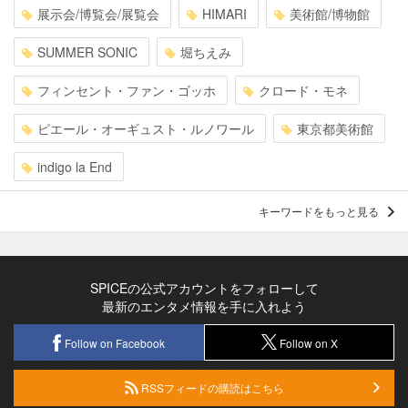
展示会/博覧会/展覧会
HIMARI
美術館/博物館
SUMMER SONIC
堀ちえみ
フィンセント・ファン・ゴッホ
クロード・モネ
ピエール・オーギュスト・ルノワール
東京都美術館
indigo la End
キーワードをもっと見る
SPICEの公式アカウントをフォローして
最新のエンタメ情報を手に入れよう
Follow on Facebook
Follow on X
RSSフィードの購読はこちら