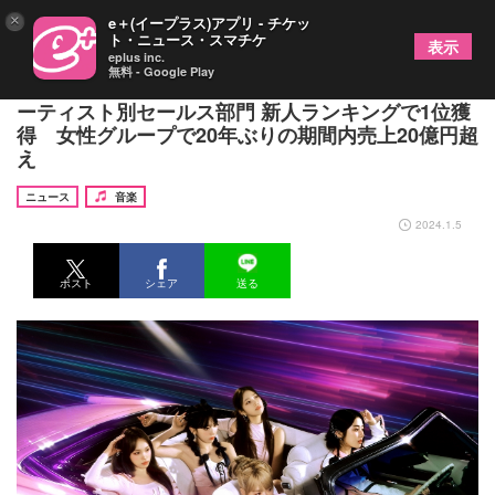
×
e＋(イープラス)アプリ - チケッ
ト・ニュース・スマチケ
表示
eplus inc.
無料 - Google Play
LE SSERAFIM、オリコン年間ランキング 2023 ア
ーティスト別セールス部門 新人ランキングで1位獲
得 女性グループで20年ぶりの期間内売上20億円超
え
ニュース
音楽
2024.1.5
ポスト
シェア
送る