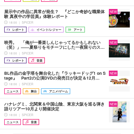
展示中の作品に異常が発生？ 『どこか奇妙な職業体
NEW
験 真夜中の学芸員』体験レポート
18:00 ｜ SPICER
レポート
イベント/レジャー
アート
映秀。 「俺が一番楽しんじゃってるかもしれない
NEW
（笑）」――夏祭りをモチーフにした一夜限りのス…
18:00 ｜ SPICER
レポート
音楽
BL作品の金字塔を舞台化した『ラッキードッグ1 on S
NEW
tage』 Part2の公演DVDの発売日が決定＆12月…
18:00 ｜ SPICER
ニュース
舞台
アニメ/ゲーム
ハナレグミ、北関東＆中国山陰、東京大阪を巡る弾き
NEW
語りツアー10月より開催決定
18:00 ｜ SPICER
ニュース
音楽