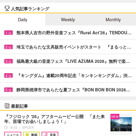
人気記事ランキング
Daily
Weekly
Monthly
熊本県人吉市の野外音楽フェス『Rural Act'26』TENDOU…
1
位
埼玉であらたな文具販売イベントがスタート 『まるっと…
2
位
福島最大級の音楽フェス『LIVE AZUMA 2026』無料で楽…
3
位
『キングダム』連載20周年記念「キンキンキングダム」渋…
4
位
静岡県焼津市であらたな夏フェス『BON BON BON 2026…
5
位
最新記事
『フジロック '26』アフタームービー公開 「また来
NEW
年、苗場でお会いしましょう！」
18:03 ｜ SPICER
ニュース
動画
音楽