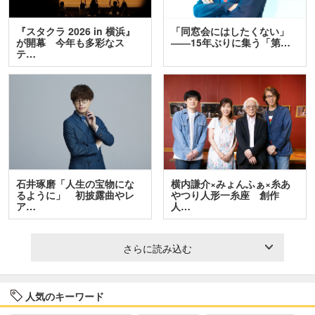
『スタクラ 2026 in 横浜』
「同窓会にはしたくない」
が開幕 今年も多彩なス
――15年ぶりに集う「第…
テ…
石井琢磨「人生の宝物にな
横内謙介×みょんふぁ×糸あ
るように」 初披露曲やレ
やつり人形一糸座 創作
ア…
人…
さらに読み込む
人気のキーワード