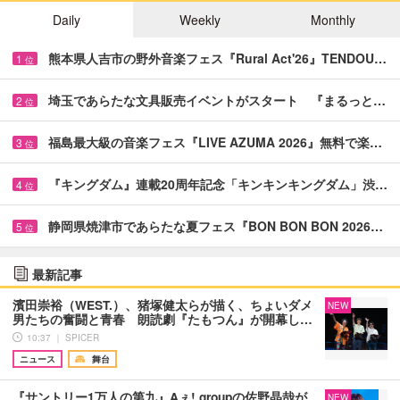
Daily
Weekly
Monthly
熊本県人吉市の野外音楽フェス『Rural Act'26』TENDOU…
1
位
埼玉であらたな文具販売イベントがスタート 『まるっと…
2
位
福島最大級の音楽フェス『LIVE AZUMA 2026』無料で楽…
3
位
『キングダム』連載20周年記念「キンキンキングダム」渋…
4
位
静岡県焼津市であらたな夏フェス『BON BON BON 2026…
5
位
最新記事
濱田崇裕（WEST.）、猪塚健太らが描く、ちょいダメ
NEW
男たちの奮闘と青春 朗読劇『たもつん』が開幕し…
10:37 ｜ SPICER
ニュース
舞台
『サントリー1万人の第九』Aぇ! groupの佐野晶哉が
NEW