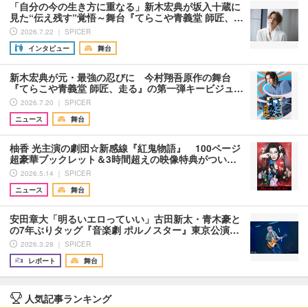
「自分の今の生き方に重なる」新木宏典が坂入十蔵に
見た“伝え残す”覚悟～舞台『てらこや青義堂 師匠、…
2026.7.22 ｜ SPICER
インタビュー
舞台
新木宏典が元・最強の忍びに 今村翔吾原作の舞台
『てらこや青義堂 師匠、走る』の第一弾キービジュ…
2026.7.20 ｜ SPICER
ニュース
舞台
柚香 光主演の劇団☆新感線『紅鬼物語』 100ページ
超豪華ブックレット＆3時間超えの映像特典がつい…
2026.5.14 ｜ SPICER
ニュース
舞台
安田章大「明るいエロっていい」古田新太・青木豪と
の7年ぶりタッグ『音楽劇 ポルノスター』東京公演…
2026.3.28 ｜ SPICER
レポート
舞台
人気記事ランキング