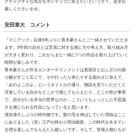
グチャグチャな気分をポジティブに変えたいという方々、是非お
越しくださいませ。
安田章大 コメント
『マニアック』以来5年ぶりに青木豪さんとご一緒させていただき
ます。5年前の自分とは芝居に対する感じ方や考え方、取り組み方
が大きく変わり、これからまた一緒に1つの作品を創り上げていく
時間が楽しみです。
青木豪さんが作るエンターテインメントは真面目とおふざけの振
り幅がすごく広くて、その行ったり来たりする面白さに加えて、
「あのよこのよ」というタイトルの通り、物語を見ていただくと
浮遊している自分をどこかで感じてもらえたり、どこの世が事実
で、自分がいる本当の世界なのか…こういうちょっとした不思議
さを感じられる作品になっていると思います。
僕自身久しぶりの時代物です。髪の毛を伸ばしていた理由はここ
にありました（笑）江戸が終わり明治維新、この時代を生きてい
る僕を楽しんでもらえたら嬉しいです。そして、登場人物たちが