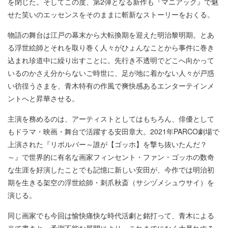
を閉じた。そしてこの度、第2弾となる新作も『マニアック』で魅
せた笑いのエッセンスをそのままに斬新なストーリーをおくる。
物語の舞台は江戸の幕末から大転換期を迎えた明治黎明期。とあ
る浮世絵師とそれを取り巻く人々がひょんなことから事件に巻き
込まれ珍道中に繰り出すことに。先行き不透明でどこへ向かって
いるのかさえ分からないご時世に、足が地に着かない人々が戸惑
い彷徨うさまを、青木特有の作風で爽快感あるエンターテインメ
ントへと昇華させる。
主演を務めるのは、アーティストとしてはもちろん、俳優として
もドラマ・映画・舞台で活躍する安田章大。2021年PARCO劇場で
上演された『リボルバー～誰が【ゴッホ】を撃ち抜いたんだ？
～』で世界的に有名な画家フィンセント・ファン・ゴッホの数奇
な生涯を好演したことでも記憶に新しい安田が、今作では明治初
期を生きる架空の浮世絵師・刺爪秋斎（サシヅメシュウサイ）を
演じる。
同じ画家でも今回は愉快痛快な時代活劇と銘打って、青木による
当て書きと、予測不能な展開により、これまでになく大暴れする