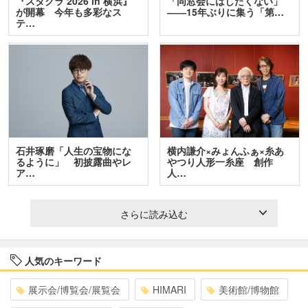
『スタクラ 2026 in 横浜』
「同窓会にはしたくない」
が開幕 今年も多彩なス
――15年ぶりに集う「第…
テ…
石井琢磨「人生の宝物にな
横内謙介×みょんふぁ×糸あ
るように」 初披露曲やレ
やつり人形一糸座 創作
ア…
人…
さらに読み込む
人気のキーワード
展示会/博覧会/展覧会
HIMARI
美術館/博物館