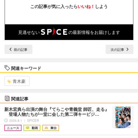
この記事が気に入ったら
いいね！
しよう
見逃せない
の最新情報をお届けします
前の記事
次の記事
関連キーワード
青木豪
関連記事
新木宏典ら出演の舞台『てらこや青義堂 師匠、走る』
登場人物たちが一堂に会した第二弾キービジ…
2026.8.1 ｜ SPICER
ニュース
動画
舞台