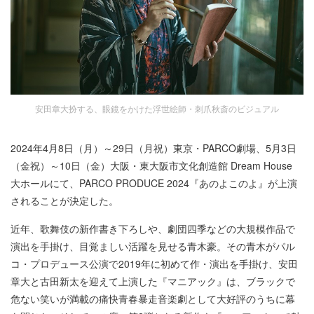
安田章大扮する、眼鏡をかけた浮世絵師・刺爪秋斎のビジュアル
2024年4月8日（月）～29日（月祝）東京・PARCO劇場、5月3日
（金祝）～10日（金）大阪・東大阪市文化創造館 Dream House
大ホールにて、PARCO PRODUCE 2024『あのよこのよ』が上演
されることが決定した。
近年、歌舞伎の新作書き下ろしや、劇団四季などの大規模作品で
演出を手掛け、目覚ましい活躍を見せる青木豪。その青木がパル
コ・プロデュース公演で2019年に初めて作・演出を手掛け、安田
章大と古田新太を迎えて上演した『マニアック』は、ブラックで
危ない笑いが満載の痛快青春暴走音楽劇として大好評のうちに幕