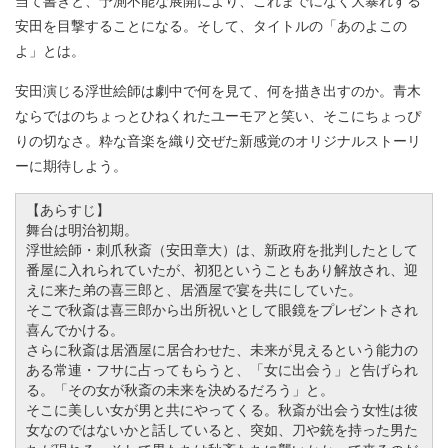
安田を目撃することになる。そして、タイトルの「あのよこの
よ」とは。
安田演じる浮世絵師は劇中で何を見て、何を描き出すのか。青木
ならではのちょっとひねくれたユーモアと笑い、そこにちょっぴ
りの切なさ。粋な音楽を織り交ぜた新感覚のオリジナルストーリ
ーに期待しよう。
【あらすじ】
舞台は明治初期。
浮世絵師・刺爪秋斎（安田章大）は、新政府を批判したとして
番屋に入れられていたが、初犯ということもあり解放され、迎
えに来た弟の喜三郎と、居酒屋で宴を共にしていた。
そこで秋斎は喜三郎から出所祝いとして眼鏡をプレゼントされ
喜んでかける。
さらに秋斎は居酒屋に居合わせた、未来が見えるという能力の
ある常連・フサに占ってもらうと、「女に出会う」と告げられ
る。「その女が秋斎の未来を決めるだろう」と。
そこに美しい女が男と共にやってくる。秋斎が出会う女性は彼
女なのではないかと話していると、突如、刀や銃を持った男た