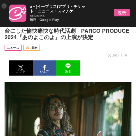
×
e＋(イープラス)アプリ - チケッ
ト・ニュース・スマチケ
表示
eplus inc.
無料 - Google Play
安田章大＆青木豪のタッグでおくる、明治初期を舞
台にした愉快痛快な時代活劇 PARCO PRODUCE
2024『あのよこのよ』の上演が決定
ニュース
舞台
2024.1.19
ポスト
シェア
送る