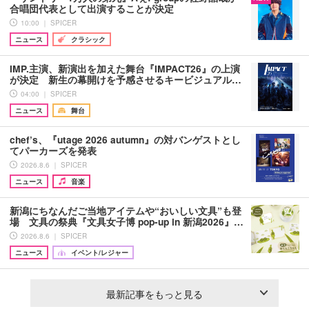
合唱団代表として出演することが決定
10:00 ｜ SPICER
ニュース
クラシック
IMP.主演、新演出を加えた舞台『IMPACT26』の上演
が決定 新生の幕開けを予感させるキービジュアル…
04:00 ｜ SPICER
ニュース
舞台
chef’s、『utage 2026 autumn』の対バンゲストとし
てパーカーズを発表
2026.8.6 ｜ SPICER
ニュース
音楽
新潟にちなんだご当地アイテムや“おいしい文具”も登
場 文具の祭典『文具女子博 pop-up in 新潟2026』…
2026.8.6 ｜ SPICER
ニュース
イベント/レジャー
最新記事をもっと見る