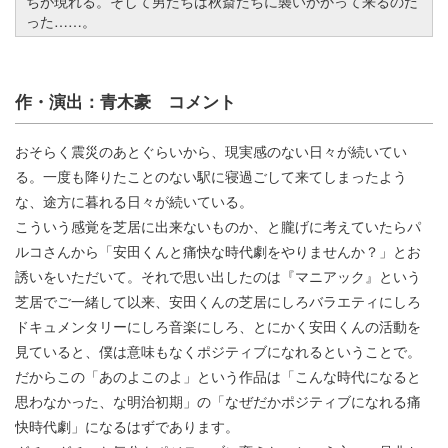
ちが現れる。そして男たちは秋斎たちに襲いかかって来るのだ
った……。
作・演出：青木豪 コメント
おそらく震災のあとぐらいから、現実感のない日々が続いてい
る。一度も降りたことのない駅に寝過ごして来てしまったよう
な、途方に暮れる日々が続いている。
こういう感覚を芝居に出来ないものか、と朧げに考えていたらパ
ルコさんから「安田くんと痛快な時代劇をやりませんか？」とお
誘いをいただいて。それで思い出したのは『マニアック』という
芝居でご一緒して以来、安田くんの芝居にしろバラエティにしろ
ドキュメンタリーにしろ音楽にしろ、とにかく安田くんの活動を
見ていると、僕は意味もなくポジティブになれるということで。
だからこの「あのよこのよ」という作品は「こんな時代になると
思わなかった、な明治初期」の「なぜだかポジティブになれる痛
快時代劇」になるはずであります。