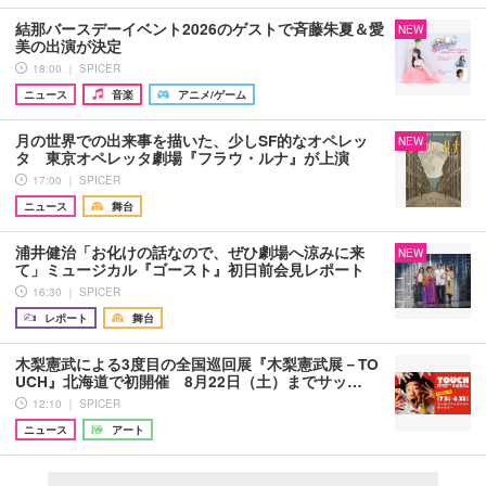
結那バースデーイベント2026のゲストで斉藤朱夏＆愛
NEW
美の出演が決定
18:00 ｜ SPICER
ニュース
音楽
アニメ/ゲーム
月の世界での出来事を描いた、少しSF的なオペレッ
NEW
タ 東京オペレッタ劇場『フラウ・ルナ』が上演
17:00 ｜ SPICER
ニュース
舞台
浦井健治「お化けの話なので、ぜひ劇場へ涼みに来
NEW
て」ミュージカル『ゴースト』初日前会見レポート
16:30 ｜ SPICER
レポート
舞台
木梨憲武による3度目の全国巡回展『木梨憲武展－TO
UCH』北海道で初開催 8月22日（土）までサッ…
12:10 ｜ SPICER
ニュース
アート