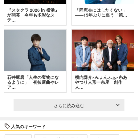
『スタクラ 2026 in 横浜』
「同窓会にはしたくない」
が開幕 今年も多彩なス
――15年ぶりに集う「第…
テ…
石井琢磨「人生の宝物にな
横内謙介×みょんふぁ×糸あ
るように」 初披露曲やレ
やつり人形一糸座 創作
ア…
人…
さらに読み込む
人気のキーワード