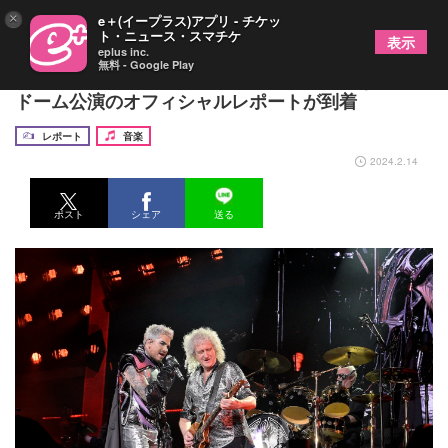
×
e＋(イープラス)アプリ - チケッ
ト・ニュース・スマチケ
表示
eplus inc.
無料 - Google Play
クイーン＋アダム・ランバート、自身初となる東京
ドーム公演のオフィシャルレポートが到着
レポート
音楽
2024.2.14
ポスト
シェア
送る