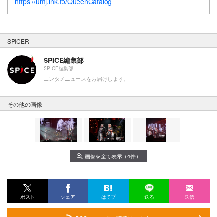
https://umj.lnk.to/QueenCatalog
SPICER
SPICE編集部
SPICE編集部
エンタメニュースをお届けします。
その他の画像
画像を全て表示（4件）
ポスト
シェア
はてブ
送る
送信