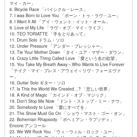
マイ・カー」
6. Bicycle Race 「バイシクル・レース」
7. I was Born to Love You 「ボーン・トゥ・ラヴ・ユー」
8. I Want It All 「アイ・ウォント・イット・オール」
9. Love of My Life 「ラヴ・オブ・マイ・ライフ」
10. TEO TORIATTE 「手をとりあって」
11. Drum Solo ドラム・ソロ
12. Under Pressure 「アンダー・プレッシャー」
13. Tie Your Mother Down 「タイ・ユア・マザー・ダウン」
14. Crazy Little Thing Called Love 「愛という名の欲望」
15. You Take My Breath Away～Who Wants to Live Forever
「テイク・マイ・ブレス・アウェイ～リヴ・フォーエヴァ
ー」
16. Guitar Solo ギター・ソロ
17. Is This the World We Created…? 「悲しい世界」
18. A Kind of Magic 「カインド・オブ・マジック」
19. Don't Stop Me Now 「ドント・ストップ・ミー・ナウ」
20. Somebody to Love 「愛にすべてを」
21. The Show Must Go On 「ショウ・マスト・ゴー・オン」
22. Bohemian Rhapsody 「ボヘミアン・ラプソディ」
Encore:アンコール
23. We Will Rock You 「ウィ・ウィル・ロック・ユー」