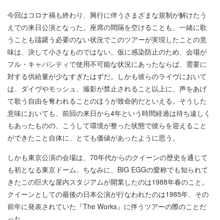
今回はコロナ禍も終わり、興行に伴うさまざまな規制が解けたう
えでの来日公演となった。座席の間隔を空けることも、一緒に歌
うことも躊躇う必要のない状況でこのツアーが実現したことの意
味は、決して小さなものではない。仮に感染防止のため、会場が
フル・キャパシティで使用不可能な状況にあったならば、需要に
対する供給量が少なすぎたはずだ。しかも彼らのライヴにおいて
は、ダイヴやモッシュ、撮影が禁止されること以上に、声をあげ
て歌う自由を奪われることのほうが致命的だといえる。そうした
意味においても、前回の来日から4年という時間経過は待ち遠しく
もあったものの、こうして環境が整った状態で彼らを迎えること
ができたこと自体に、とても価値があったように思う。
しかも東京公演の会場は、70年代からのクイーンの歴史を通じて
も初となる東京ドーム。ちなみに、BIG EGGの愛称でも知られて
きたこの巨大な屋内スタジアムが開業したのは1988年春のこと。
クイーンとしての最後の日本公演が行なわれたのは1985年、その
前年に発表されていた『The Works』に伴うツアーの際のことだ
った。