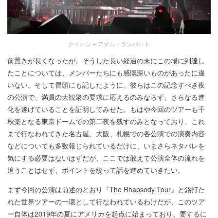
クイーン＋アダム・ランバート
前置きが長くなったが、そうした長い経過の末にこの場に到達し
たことについては、メンバーたちにも感慨深いものがあったに違
いない。そして冒頭にも記したように、彼らはこの記念すべき夜
の公演で、満員の大観衆の要求に応えるのみならず、さらなる進
化を遂げていることを証明してみせた。もはや今回のツアーも千
秋楽となる東京ドームでの第二夜を残すのみとなっており、これ
まで行なわれてきた名古屋、大阪、札幌での各公演での演奏内容
などについても多数報じられているだけに、いまさらネタバレを
気にする必要はないはずだが、ここでは敢えて公演全体の流れを
追うことはせず、ポイントを絞って話を進めていきたい。
まず今回の公演は前述のとおり『The Rhapsody Tour』と銘打た
れた世界ツアーの一環として行なわれているわけだが、このツア
ー自体は2019年の夏にアメリカを起点に始まっており、要するに