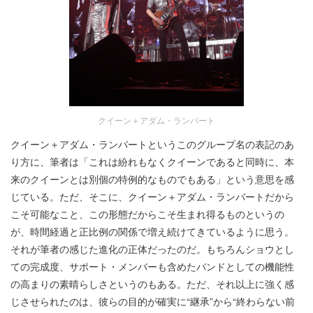
クイーン＋アダム・ランバート
クイーン＋アダム・ランバートというこのグループ名の表記のあ
り方に、筆者は「これは紛れもなくクイーンであると同時に、本
来のクイーンとは別個の特例的なものでもある」という意思を感
じている。ただ、そこに、クイーン＋アダム・ランバートだから
こそ可能なこと、この形態だからこそ生まれ得るものというの
が、時間経過と正比例の関係で増え続けてきているように思う。
それが筆者の感じた進化の正体だったのだ。もちろんショウとし
ての完成度、サポート・メンバーも含めたバンドとしての機能性
の高まりの素晴らしさというのもある。ただ、それ以上に強く感
じさせられたのは、彼らの目的が確実に“継承”から“終わらない前