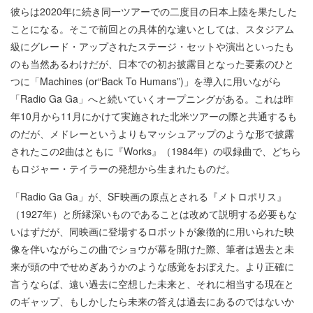
彼らは2020年に続き同一ツアーでの二度目の日本上陸を果たした
ことになる。そこで前回との具体的な違いとしては、スタジアム
級にグレード・アップされたステージ・セットや演出といったも
のも当然あるわけだが、日本での初お披露目となった要素のひと
つに「Machines (or“Back To Humans”)」を導入に用いながら
「Radio Ga Ga」へと続いていくオープニングがある。これは昨
年10月から11月にかけて実施された北米ツアーの際と共通するも
のだが、メドレーというよりもマッシュアップのような形で披露
されたこの2曲はともに『Works』（1984年）の収録曲で、どちら
もロジャー・テイラーの発想から生まれたものだ。
「Radio Ga Ga」が、SF映画の原点とされる『メトロポリス』
（1927年）と所縁深いものであることは改めて説明する必要もな
いはずだが、同映画に登場するロボットが象徴的に用いられた映
像を伴いながらこの曲でショウが幕を開けた際、筆者は過去と未
来が頭の中でせめぎあうかのような感覚をおぼえた。より正確に
言うならば、遠い過去に空想した未来と、それに相当する現在と
のギャップ、もしかしたら未来の答えは過去にあるのではないか