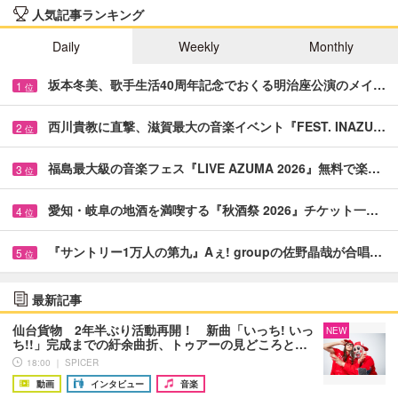
人気記事ランキング
Daily
Weekly
Monthly
坂本冬美、歌手生活40周年記念でおくる明治座公演のメイ…
1
位
西川貴教に直撃、滋賀最大の音楽イベント『FEST. INAZU…
2
位
福島最大級の音楽フェス『LIVE AZUMA 2026』無料で楽…
3
位
愛知・岐阜の地酒を満喫する『秋酒祭 2026』チケット一…
4
位
『サントリー1万人の第九』Aぇ! groupの佐野晶哉が合唱…
5
位
最新記事
仙台貨物 2年半ぶり活動再開！ 新曲「いっち! いっ
NEW
ち!!」完成までの紆余曲折、トゥアーの見どころと…
18:00 ｜ SPICER
動画
インタビュー
音楽