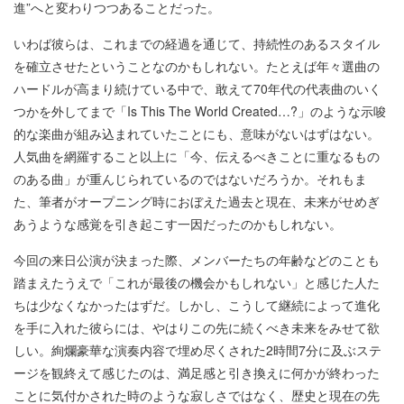
進”へと変わりつつあることだった。
いわば彼らは、これまでの経過を通じて、持続性のあるスタイル
を確立させたということなのかもしれない。たとえば年々選曲の
ハードルが高まり続けている中で、敢えて70年代の代表曲のいく
つかを外してまで「Is This The World Created…?」のような示唆
的な楽曲が組み込まれていたことにも、意味がないはずはない。
人気曲を網羅すること以上に「今、伝えるべきことに重なるもの
のある曲」が重んじられているのではないだろうか。それもま
た、筆者がオープニング時におぼえた過去と現在、未来がせめぎ
あうような感覚を引き起こす一因だったのかもしれない。
今回の来日公演が決まった際、メンバーたちの年齢などのことも
踏まえたうえで「これが最後の機会かもしれない」と感じた人た
ちは少なくなかったはずだ。しかし、こうして継続によって進化
を手に入れた彼らには、やはりこの先に続くべき未来をみせて欲
しい。絢爛豪華な演奏内容で埋め尽くされた2時間7分に及ぶステ
ージを観終えて感じたのは、満足感と引き換えに何かが終わった
ことに気付かされた時のような寂しさではなく、歴史と現在の先