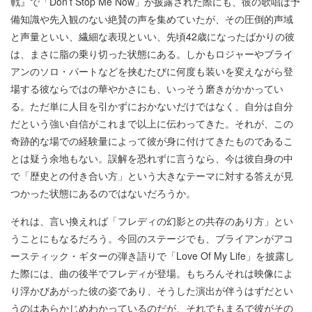
戦』で「Don’t Stop Me Now」が披露された際にも、彼の歌唱は予
備知識や先入観のない絶賛の声を集めていたが、その圧倒的声域
と声量といい、繊細な表現といい、先頃42歳になったばかりの彼
は、まさに脂の乗り切った状態にある。しかもロジャーやブライ
アンのソロ・パートなどを挟むたびに何度も装いを変えながら登
場する彼ならではの華やかさにも、いっそう磨きがかかってい
る。ただ単に人目を引かずにおかないだけではなく、自分は自分
だという強い自信がこれまで以上に伝わってきた。それが、この
奇跡的な場での経験量によって彼が身に付けてきたものであるこ
とは疑う余地もない。誤解を恐れずに言うなら、今は彼自身の中
で「歴史との付き合い方」という大きなテーマに対する答えが見
つかった状態にあるのではないだろうか。
それは、言い換えれば「フレディの幻影との共存のあり方」とい
うことにもなるだろう。今回のステージでも、ブライアンがアコ
ースティック・ギターの弾き語りで「Love Of My Life」を披露し
た際には、曲の後半でフレディが登場。もちろんそれは映像によ
り浮かびあがった彼の姿であり、そうした演出が伴うはずだとい
うのはあらかじめわかっているのだが、それでもまるで彼がその