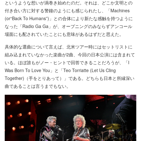
というような想いが渦巻き始めたのだ。それは、どこか文明との
付き合い方に対する警鐘のようにも感じられたし、「Machines
(or“Back To Humans”)」との合体により新たな感触を持つように
なった「Radio Ga Ga」が、オープニングのみならずアンコール
場面にも配されていたことにも意味があるはずだと思えた。
具体的な選曲について言えば、北米ツアー時にはセットリストに
組み込まれていなかった楽曲が2曲、今回の日本公演には含まれて
いる。ほぼ誰もがノー・ヒントで回答できることだろうが、「I
Was Born To Love You」と「Teo Torriatte (Let Us Cling
Together)（手をとりあって）」である。どちらも日本と所縁深い
曲であることは言うまでもない。