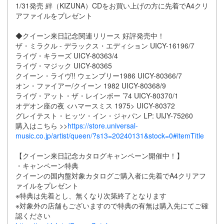
1/31発売 絆（KIZUNA）CDをお買い上げの方に先着でA4クリ
アファイルをプレゼント
◆クイーン来日記念関連リリース 好評発売中！
ザ・ミラクル - デラックス・エディション UICY-16196/7
ライヴ・キラーズ UICY-80363/4
ライヴ・マジック UICY-80365
クイーン・ライヴ!! ウェンブリー1986 UICY-80366/7
オン・ファイアー/クイーン 1982 UICY-80368/9
ライヴ・アット・ザ・レインボー ’74 UICY-80370/1
オデオン座の夜 <ハマースミス 1975> UICY-80372
グレイテスト・ヒッツ・イン・ジャパン LP: UIJY-75260
購入はこちら >>
https://store.universal-
music.co.jp/artist/queen/?s13=20240131&stock=0#itemTitle
【クイーン来日記念カタログキャンペーン開催中！】
・キャンペーン特典
クイーンの国内盤対象カタログご購入者に先着でA4クリアフ
ァイルをプレゼント
※特典は先着とし、無くなり次第終了となります
※対象外の店舗もございますので特典の有無は購入先にてご確
認ください