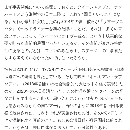
まず事実関係について整理しておくと、クイーン＋アダム・ラン
バートという形態での日本上陸は、これで4回目ということにな
る。それが最初に実現したのは2014年の夏、彼らが『サマーソニ
ック』でヘッドライナーを務めた際のことだ。それは、多くの音
楽ファンにとって「クイーンのライヴを観る」という非現実的な
夢が叶った奇跡的瞬間だったといえるが、その奇跡がまさか持続
性のあるものだとは、ファンのみならず、ステージ上の当事者た
ちすら考えていなかったのではないだろうか。
彼らは2016年には、1975年のクイーン初来日時から所縁深い日本
武道館への帰還を果たしている。そして映画『ボヘミアン・ラプ
ソディ』（2018年公開）の社会現象的な大ヒットを経て実現した
のが、2020年の来日公演だった。この作品を通じてクイーンの音
楽に初めて出会った世代、思い入れにふたたび火のついた人たち
も巻き込みながらの同ツアーは、当然のように2016年を上回る規
模で展開された。しかもそれが実施されたのは、あのパンデミッ
クが深刻化する直前のこと。もしも公演日程が数週間後に組まれ
ていたならば、来日自体が見送られていた可能性もある。