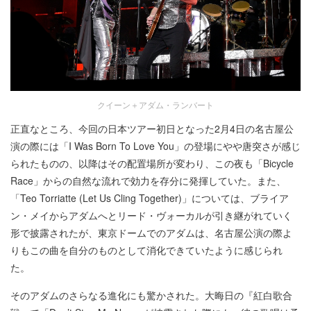
クイーン＋アダム・ランバート
正直なところ、今回の日本ツアー初日となった2月4日の名古屋公
演の際には「I Was Born To Love You」の登場にやや唐突さが感じ
られたものの、以降はその配置場所が変わり、この夜も「Bicycle
Race」からの自然な流れで効力を存分に発揮していた。また、
「Teo Torriatte (Let Us Cling Together)」については、ブライア
ン・メイからアダムへとリード・ヴォーカルが引き継がれていく
形で披露されたが、東京ドームでのアダムは、名古屋公演の際よ
りもこの曲を自分のものとして消化できていたように感じられ
た。
そのアダムのさらなる進化にも驚かされた。大晦日の『紅白歌合