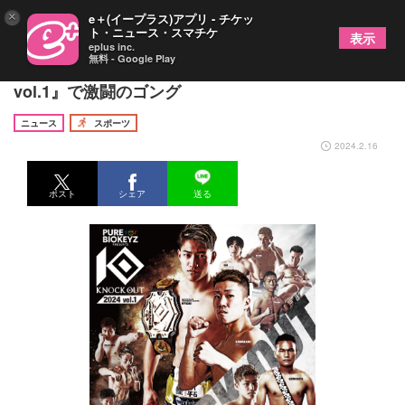
×
e＋(イープラス)アプリ - チケッ
ト・ニュース・スマチケ
表示
eplus inc.
無料 - Google Play
無敗の龍聖が出陣！ 2/25『KNOCK OUT 2024
vol.1』で激闘のゴング
ニュース
スポーツ
2024.2.16
ポスト
シェア
送る