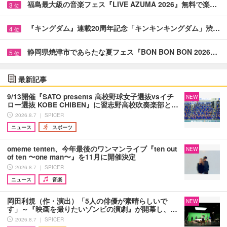
福島最大級の音楽フェス『LIVE AZUMA 2026』無料で楽…
3
位
『キングダム』連載20周年記念「キンキンキングダム」渋…
4
位
静岡県焼津市であらたな夏フェス『BON BON BON 2026…
5
位
最新記事
9/13開催『SATO presents 高校野球女子選抜vsイチ
NEW
ロー選抜 KOBE CHIBEN』に習志野高校吹奏楽部と…
2026.8.7 ｜ SPICER
ニュース
スポーツ
omeme tenten、今年最後のワンマンライブ『ten out
NEW
of ten 〜one man〜』を11月に開催決定
2026.8.7 ｜ SPICER
ニュース
音楽
岡田利規（作・演出）「5人の俳優が素晴らしいで
NEW
す」～『映画を撮りたいゾンビの演劇』が開幕し、…
2026.8.7 ｜ SPICER