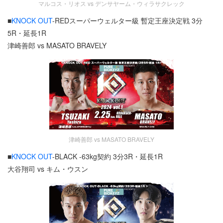
マルコス・リオス vs デンサヤーム・ウィラサクレック
■
KNOCK OUT
-REDスーパーウェルター級 暫定王座決定戦 3分
5R・延長1R
津崎善郎 vs MASATO BRAVELY
津崎善郎 vs MASATO BRAVELY
■
KNOCK OUT
-BLACK -63kg契約 3分3R・延長1R
大谷翔司 vs キム・ウスン