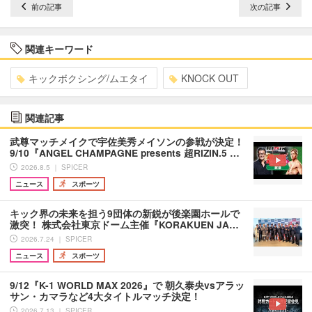
前の記事
次の記事
関連キーワード
キックボクシング/ムエタイ
KNOCK OUT
関連記事
武尊マッチメイクで宇佐美秀メイソンの参戦が決定！
9/10『ANGEL CHAMPAGNE presents 超RIZIN.5 …
2026.8.5 ｜ SPICER
ニュース
スポーツ
キック界の未来を担う9団体の新鋭が後楽園ホールで
激突！ 株式会社東京ドーム主催『KORAKUEN JA…
2026.7.24 ｜ SPICER
ニュース
スポーツ
9/12『K-1 WORLD MAX 2026』で 朝久泰央vsアラッ
サン・カマラなど4大タイトルマッチ決定！
2026.7.13 ｜ SPICER