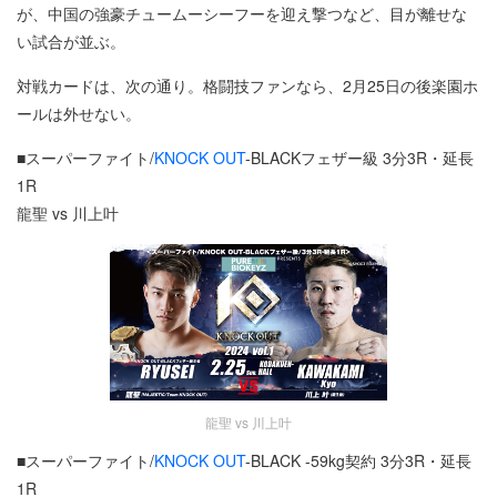
が、中国の強豪チュームーシーフーを迎え撃つなど、目が離せな
い試合が並ぶ。
対戦カードは、次の通り。格闘技ファンなら、2月25日の後楽園ホ
ールは外せない。
■スーパーファイト/
KNOCK OUT
-BLACKフェザー級 3分3R・延長
1R
龍聖 vs 川上叶
龍聖 vs 川上叶
■スーパーファイト/
KNOCK OUT
-BLACK -59kg契約 3分3R・延長
1R