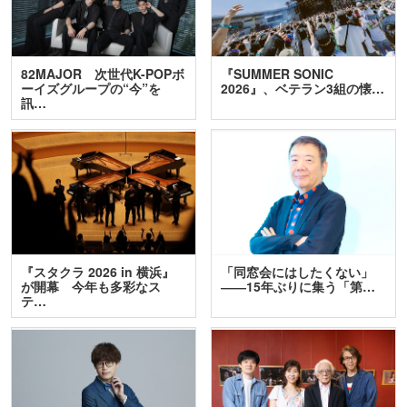
82MAJOR 次世代K-POPボ
『SUMMER SONIC
ーイズグループの“今”を
2026』、ベテラン3組の懐…
訊…
『スタクラ 2026 in 横浜』
「同窓会にはしたくない」
が開幕 今年も多彩なス
――15年ぶりに集う「第…
テ…