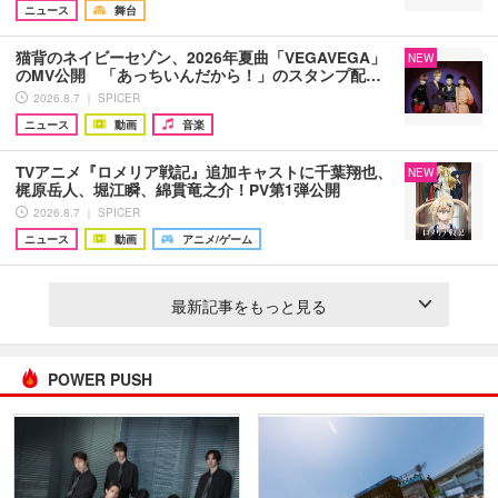
ニュース
舞台
猫背のネイビーセゾン、2026年夏曲「VEGAVEGA」
NEW
のMV公開 「あっちいんだから！」のスタンプ配…
2026.8.7 ｜ SPICER
ニュース
動画
音楽
TVアニメ『ロメリア戦記』追加キャストに千葉翔也、
NEW
梶原岳人、堀江瞬、綿貫竜之介！PV第1弾公開
2026.8.7 ｜ SPICER
ニュース
動画
アニメ/ゲーム
最新記事をもっと見る
POWER PUSH