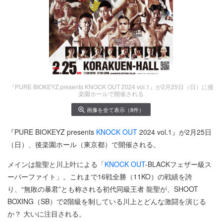
『PURE BIOKEYZ presents KNOCK OUT 2024 vol.1』が2月25日（日）に後
楽園ホールで開催される
画像を全て表示（8件）
『PURE BIOKEYZ presents
KNOCK OUT
2024 vol.1』が2月25日
（日）、後楽園ホール（東京都）で開催される。
メインは龍聖と川上叶による「
KNOCK OUT
-BLACKフェザー級ス
ーパーファイト」。これまで16戦全勝（11KO）の戦績を誇
り、“無敗の暴君”とも称される初代同級王者 龍聖が、SHOOT
BOXING（SB）で2階級を制している川上とどんな激闘を演じる
か？ 大いに注目される。