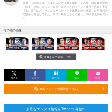
スポーツ紙の芸能・音楽から記者活動を開始。その後、同紙事業部門
で陸上、水泳、ゴルフ、映画、落語などのイベント運営と広報を手が
ける。近年はスポーツニュースのネット速報を自ら撮影した写真付き
で数多く発信してきた。ヨロン島をこよなく愛し、30回以上訪れてい
る。
その他の画像
画像を全て表示（8件）
ポスト
シェア
はてブ
送る
送信
RSSフィードの購読はこちら
多彩なエンタメ情報をTwitterで発信中