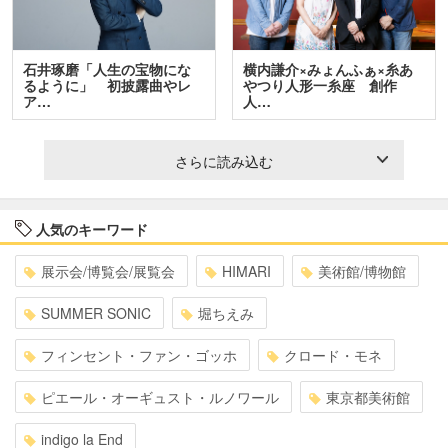
石井琢磨「人生の宝物にな
横内謙介×みょんふぁ×糸あ
るように」 初披露曲やレ
やつり人形一糸座 創作
ア…
人…
さらに読み込む
人気のキーワード
展示会/博覧会/展覧会
HIMARI
美術館/博物館
SUMMER SONIC
堀ちえみ
フィンセント・ファン・ゴッホ
クロード・モネ
ピエール・オーギュスト・ルノワール
東京都美術館
indigo la End