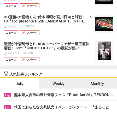
ニュース
スポーツ
BD直後の“怪物くん”鈴木博昭が宮川日向と対戦！ 7/
18『abc presents RIZIN LANDMARK 15 in HIR…
2026.6.30 ｜ SPICER
ニュース
スポーツ
龍聖が小森玲哉とBLACKスーパーフェザー級王座決
定戦！ 6/21『KNOCK OUT.65』の激闘が熱い
2026.6.5 ｜ SPICER
ニュース
スポーツ
人気記事ランキング
Daily
Weekly
Monthly
熊本県人吉市の野外音楽フェス『Rural Act'26』TENDOU…
1
位
埼玉であらたな文具販売イベントがスタート 『まるっと…
2
位