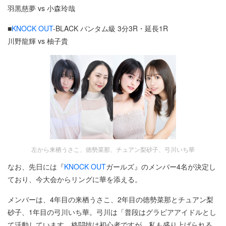
羽黒慈夢 vs 小森玲哉
■
KNOCK OUT
-BLACK バンタム級 3分3R・延長1R
川野龍輝 vs 柚子貴
左から来栖うさこ、徳勢菜那、チュアン梨砂子、弓川いち華
なお、先日には『
KNOCK OUT
ガールズ』のメンバー4名が決定し
ており、今大会からリングに華を添える。
メンバーは、4年目の来栖うさこ、2年目の徳勢菜那とチュアン梨
砂子、1年目の弓川いち華。弓川は「普段はグラビアアイドルとし
て活動しています。格闘技は初心者ですが、私も盛り上げられる