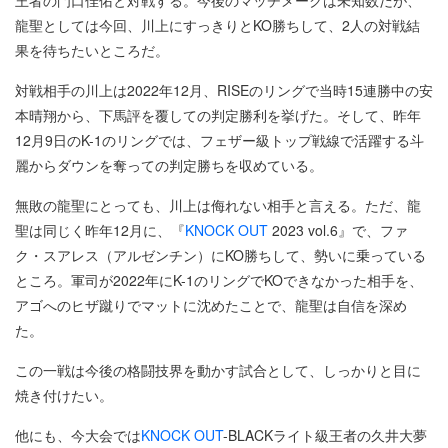
王者の門口佳佑と対戦する。今後のマッチメークは未知数だが、
龍聖としては今回、川上にすっきりとKO勝ちして、2人の対戦結
果を待ちたいところだ。
対戦相手の川上は2022年12月、RISEのリングで当時15連勝中の安
本晴翔から、下馬評を覆しての判定勝利を挙げた。そして、昨年
12月9日のK-1のリングでは、フェザー級トップ戦線で活躍する斗
麗からダウンを奪っての判定勝ちを収めている。
無敗の龍聖にとっても、川上は侮れない相手と言える。ただ、龍
聖は同じく昨年12月に、『
KNOCK OUT
2023 vol.6』で、ファ
ク・スアレス（アルゼンチン）にKO勝ちして、勢いに乗っている
ところ。軍司が2022年にK-1のリングでKOできなかった相手を、
アゴへのヒザ蹴りでマットに沈めたことで、龍聖は自信を深め
た。
この一戦は今後の格闘技界を動かす試合として、しっかりと目に
焼き付けたい。
他にも、今大会では
KNOCK OUT
-BLACKライト級王者の久井大夢