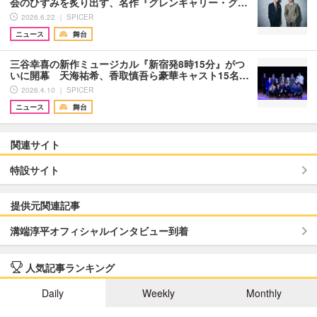
会のひずみを炙り出す、名作『グレンギャリー・グ…
2026.6.22 ｜ SPICER
ニュース
舞台
三谷幸喜の新作ミュージカル『新宿発8時15分』がつ
いに開幕 天海祐希、香取慎吾ら豪華キャスト15名…
2026.4.10 ｜ SPICER
ニュース
舞台
関連サイト
特設サイト
提供元関連記事
溝端淳平オフィシャルインタビュー到着
人気記事ランキング
Daily
Weekly
Monthly