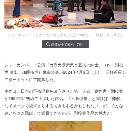
シス・カンパニー公演『カラカラ天気と五人の紳士』 （撮影：宮川舞子）
画像を全て表示（7件）
シス・カンパニー公演『カラカラ天気と五人の紳士』（作：別役
実 演出：加藤拓也）東京公演が2024年4月6日（土）、三軒茶屋シ
アタートラムにて開幕した。
本作は、日本の不条理劇を確立させた第一人者、劇作家・別役実
が1992年に初めて上演した作品。「不条理劇」と聞けば「難解」
なイメージで後ずさりする向きもあるかもしれない。が、そんな
迷いを吹き飛ばして鑑賞できるのが、別役実作品の魅力だ。