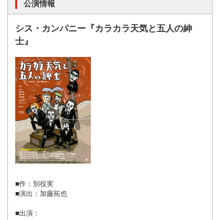
公演情報
シス・カンパニー『カラカラ天気と五人の紳
士』
■作：別役実
■演出：加藤拓也
■出演：