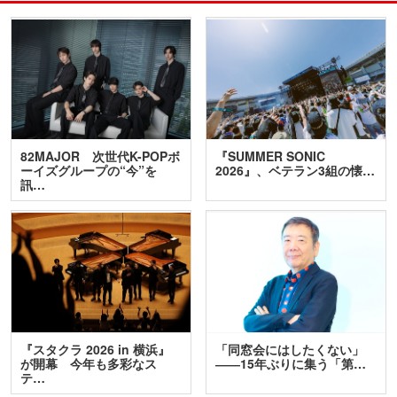
82MAJOR 次世代K-POPボ
『SUMMER SONIC
ーイズグループの“今”を
2026』、ベテラン3組の懐…
訊…
『スタクラ 2026 in 横浜』
「同窓会にはしたくない」
が開幕 今年も多彩なス
――15年ぶりに集う「第…
テ…