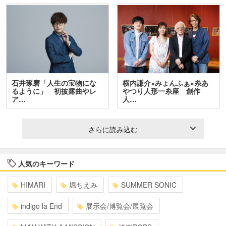
石井琢磨「人生の宝物にな
横内謙介×みょんふぁ×糸あ
るように」 初披露曲やレ
やつり人形一糸座 創作
ア…
人…
さらに読み込む
人気のキーワード
HIMARI
堀ちえみ
SUMMER SONIC
indigo la End
展示会/博覧会/展覧会