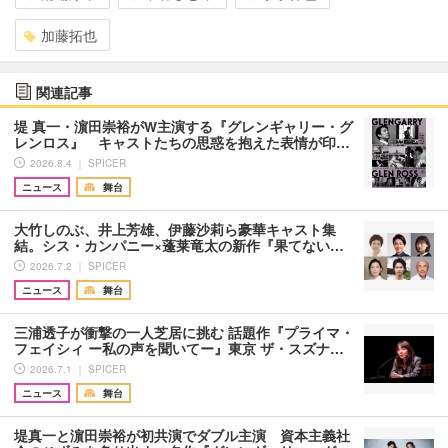
加藤拓也
関連記事
堤 真一・濵田崇裕がW主演する『グレンギャリー・グ
レンロス』 キャストたちの思惑を抱えた表情が印…
2026.8.4 ｜ SPICER
ニュース
舞台
大竹しのぶ、井上芳雄、伊藤沙莉ら豪華キャスト集
結。シス・カンパニー×蓬莱竜太の新作『果てない…
2026.7.2 ｜ SPICER
ニュース
舞台
三浦透子が衝撃の一人芝居に挑む 話題作『プライマ・
フェイシィ ー私の声を聞いてー』東京 ザ・スズナ…
2026.7.1 ｜ SPICER
ニュース
舞台
堤真一と濵田崇裕が初共演でダブル主演 資本主義社