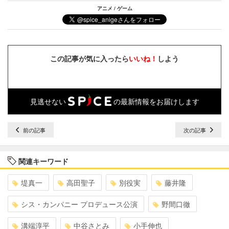
アニメ / ゲーム
この記事が気に入ったら
いいね！
しよう
見逃せない
の最新情報をお届けします
前の記事
次の記事
関連キーワード
堤真一
高田聖子
別役実
藤井隆
シス・カンパニー プロデュース公演
野間口徹
溝端淳平
中谷さとみ
小手伸也