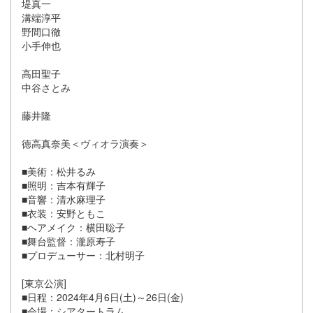
堤真一
溝端淳平
野間口徹
小手伸也
高田聖子
中谷さとみ
藤井隆
徳高真奈美＜ヴィオラ演奏＞
■美術：松井るみ
■照明：吉本有輝子
■音響：清水麻理子
■衣装：安野ともこ
■ヘアメイク：横田聡子
■舞台監督：瀧原寿子
■プロデューサー：北村明子
[東京公演]
■日程：2024年4月6日(土)～26日(金)
■会場：シアタートラム