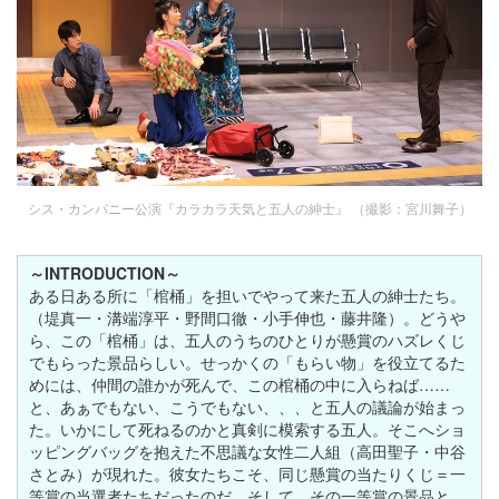
シス・カンパニー公演『カラカラ天気と五人の紳士』 （撮影：宮川舞子）
～INTRODUCTION～
ある日ある所に「棺桶」を担いでやって来た五人の紳士たち。
（堤真一・溝端淳平・野間口徹・小手伸也・藤井隆）。どうや
ら、この「棺桶」は、五人のうちのひとりが懸賞のハズレくじ
でもらった景品らしい。せっかくの「もらい物」を役立てるた
めには、仲間の誰かが死んで、この棺桶の中に入らねば……
と、あぁでもない、こうでもない、、、と五人の議論が始まっ
た。いかにして死ねるのかと真剣に模索する五人。そこへショ
ッピングバッグを抱えた不思議な女性二人組（高田聖子・中谷
さとみ）が現れた。彼女たちこそ、同じ懸賞の当たりくじ＝一
等賞の当選者たちだったのだ。そして、その一等賞の景品と