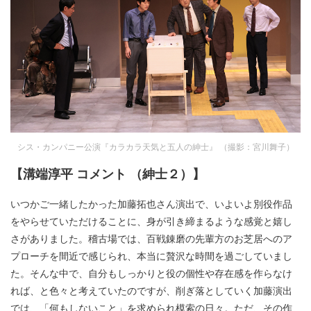
シス・カンパニー公演『カラカラ天気と五人の紳士』 （撮影：宮川舞子）
【溝端淳平 コメント （紳士２）】
いつかご一緒したかった加藤拓也さん演出で、いよいよ別役作品
をやらせていただけることに、身が引き締まるような感覚と嬉し
さがありました。稽古場では、百戦錬磨の先輩方のお芝居へのア
プローチを間近で感じられ、本当に贅沢な時間を過ごしていまし
た。そんな中で、自分もしっかりと役の個性や存在感を作らなけ
れば、と色々と考えていたのですが、削ぎ落としていく加藤演出
では、「何もしないこと」を求められ模索の日々。ただ、その作