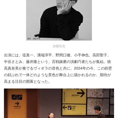
加藤拓也
出演には、堤真一、溝端淳平、野間口徹、小手伸也、高田聖子、
中谷さとみ、藤井隆という、百戦錬磨の演劇巧者たちが集結。徳
高真奈美が奏でるヴィオラの音色と共に、2024年の今、この鉄壁
の顔ぶれで一体どのような景色が舞台上に描かれるのか、期待が
高まる注目の開幕となった。