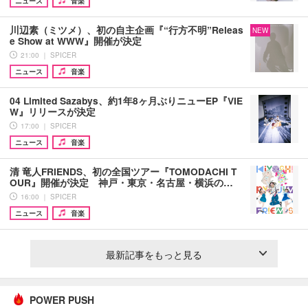
ニュース
音楽
川辺素（ミツメ）、初の自主企画『“行方不明”Releas
NEW
e Show at WWW』開催が決定
21:00 ｜ SPICER
ニュース
音楽
04 Limited Sazabys、約1年8ヶ月ぶりニューEP『VIE
W』リリースが決定
17:00 ｜ SPICER
ニュース
音楽
清 竜人FRIENDS、初の全国ツアー『TOMODACHI T
OUR』開催が決定 神戸・東京・名古屋・横浜の…
16:00 ｜ SPICER
ニュース
音楽
最新記事をもっと見る
POWER PUSH