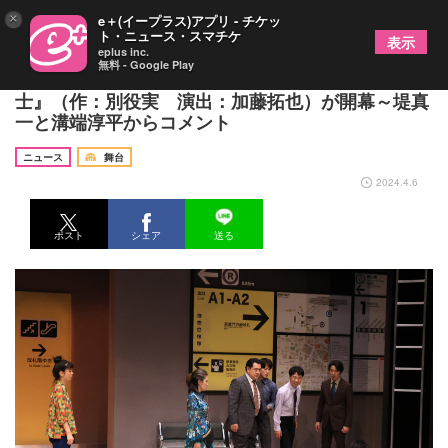
×
e＋(イープラス)アプリ - チケッ
ト・ニュース・スマチケ
表示
eplus inc.
無料 - Google Play
シス・カンパニー公演『カラカラ天気と五人の紳
士』（作：別役実 演出：加藤拓也）が開幕～堤真
一と溝端淳平からコメント
ニュース
舞台
2024.4.6
ポスト
シェア
送る