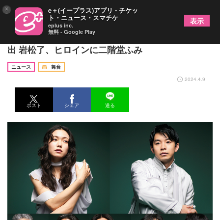
×
e＋(イープラス)アプリ - チケッ
ト・ニュース・スマチケ
表示
eplus inc.
無料 - Google Play
仲野太賀主演舞台『峠の我が家』上演決定 作・演
出 岩松了、ヒロインに二階堂ふみ
ニュース
舞台
2024.4.9
ポスト
シェア
送る