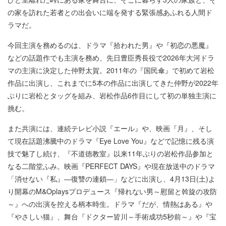
の家を訪れた若者との出会いに端を発する緊張感あふれる人間ド
ラマだ。
今回主演を務めるのは、ドラマ『拾われた男』や『初恋の悪魔』
などの話題作でも主演を務め、先日豊臣秀長役で2026年大河ドラ
マの主演に決定した仲野太賀。2011年の『国民傘』で初めて岩松
作品に出演し、これまでに5本の作品に出演してきた仲野が2022年
ぶりに岩松とタッグを組み、岩松作品6作目にして初の単独主演に
挑む。
また共演には、連続テレビ小説『エール』や、映画『月』、そし
て現在話題沸騰中のドラマ『Eye Love You』などで記憶に残る演
技で魅了し続け、『不道徳教室』以来11年ぶりの岩松作品参加と
なる二階堂ふみ。映画『PERFECT DAYS』や現在放送中のドラマ
「消せない『私』―復讐の連鎖―」などに出演し、4月13日(土)よ
り開幕のM&Oplaysプロデュース『帰れない男～慰留と斡旋の攻防
～』への出演を控える柄本時生。ドラマ『だが、情熱はある』や
『やさしい猫』、舞台『ドクター皆川～手術成功5秒前～』や『宝