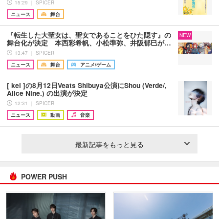
15:29 ｜ SPICER
ニュース
舞台
『転生した大聖女は、聖女であることをひた隠す』の
NEW
舞台化が決定 本西彩希帆、小松準弥、井阪郁巳が…
13:47 ｜ SPICER
ニュース
舞台
アニメ/ゲーム
[ kei ]の8月12日Veats Shibuya公演にShou (Verde/,
Alice Nine.) の出演が決定
12:31 ｜ SPICER
ニュース
動画
音楽
最新記事をもっと見る
POWER PUSH