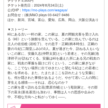
5,500円
発売日：2024年8月24日(土)
公式HP：
https://mo-plays.com/wagaya/
お問合せ：(株)M&O plays 03-6427-9486
ほか、新潟、宮城、富山、愛知、広島、岡山、大阪公演あり
▼ストーリー
峠にある古い一軒の家。この家は、夏の間観光客を受け入れ
る《峠》という旅館を営んでいる。この家に住んでいるのは
主人の佐伯稔 (岩松了)、その息子・正嗣(柄本時生)、正嗣の
妻の斗紀(二階堂ふみ)の3人。夏が過ぎた今、訪ねる人もいな
いこの家に、安藤久志(仲野太賀)という若者と、その兄嫁(池
津祥子)が訪ねてくる。安藤は峠を越えた所にある兄の戦友の
家に、戦友の軍服を届けに行くという。この家に嫁ぎなが
ら、ここでない場所に出てゆきたいと望む斗紀はこの若者に
救いを求める。また、たまたまここを訪れたような安藤に
も、何か隠された事情があるようだ。やがて若い二人の間に
芽生える感情――それは、恋心なのか？
この家を度々訪れる立花(豊原功補)という彫刻家と、その部
下の富永(新名基浩)も加わり、事態は人々の思惑や企みの
中、不穏な方向へと転がってゆく――。