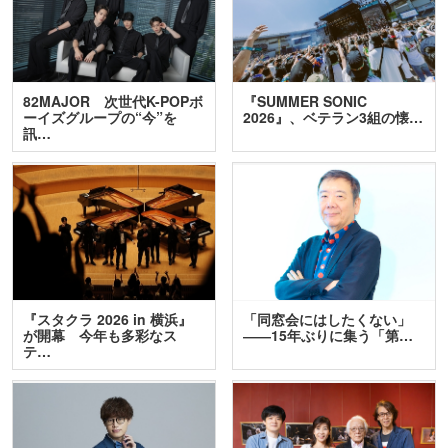
82MAJOR 次世代K-POPボ
『SUMMER SONIC
ーイズグループの“今”を
2026』、ベテラン3組の懐…
訊…
『スタクラ 2026 in 横浜』
「同窓会にはしたくない」
が開幕 今年も多彩なス
――15年ぶりに集う「第…
テ…