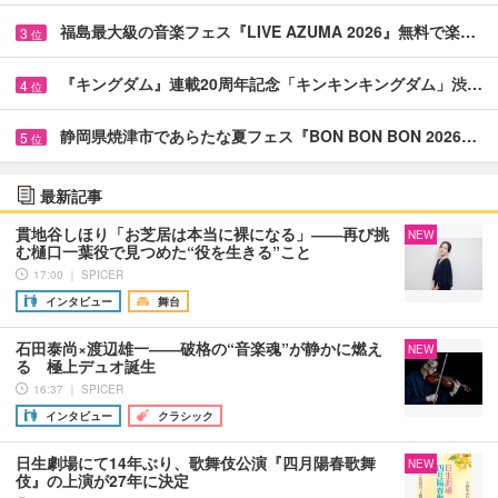
福島最大級の音楽フェス『LIVE AZUMA 2026』無料で楽…
3
位
『キングダム』連載20周年記念「キンキンキングダム」渋…
4
位
静岡県焼津市であらたな夏フェス『BON BON BON 2026…
5
位
最新記事
貫地谷しほり「お芝居は本当に裸になる」――再び挑
NEW
む樋口一葉役で見つめた“役を生きる”こと
17:00 ｜ SPICER
インタビュー
舞台
石田泰尚×渡辺雄一――破格の“音楽魂”が静かに燃え
NEW
る 極上デュオ誕生
16:37 ｜ SPICER
インタビュー
クラシック
日生劇場にて14年ぶり、歌舞伎公演『四月陽春歌舞
NEW
伎』の上演が27年に決定