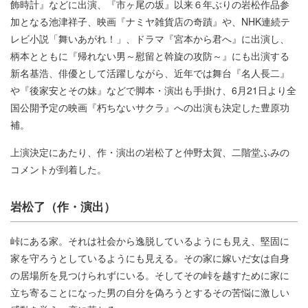
飾時計』などに出演、『市ヶ尾の坂』以来６年ぶりの岩松作品参
加となる池津祥子、映画『ナミヤ雑貨店の奇蹟』や、NHK連続テ
レビ小説「舞いあがれ！」、ドラマ『宮本から君へ』に出演し、
柄本とともに『帰れない男～慰留と斡旋の攻防～』にも出演する
新名基浩、俳優として活躍しながら、近年では舞台『名人長二』
や『後家安とその妹』などで脚本・演出も手掛け、6月21日より全
国公開予定の映画『朽ちないサクラ』への出演も決定した豊原功
補。
上演決定にあたり、作・演出の岩松了と仲野太賀、二階堂ふみの
コメントが到着した。
岩松了（作・演出）
峠にある家。それは社会から逸脱しているようにも見え、堅固に
家を守ろうとしているようにも見える。その家に嫁いだ女は自身
の居場所を見つけられずにいる。そしてその峠を越すために家に
立ち寄ることになった男の自分を偽ろうとするその苦悩に激しい