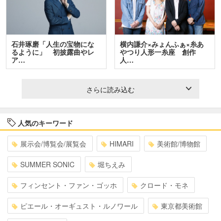
石井琢磨「人生の宝物にな
横内謙介×みょんふぁ×糸あ
るように」 初披露曲やレ
やつり人形一糸座 創作
ア…
人…
さらに読み込む
人気のキーワード
展示会/博覧会/展覧会
HIMARI
美術館/博物館
SUMMER SONIC
堀ちえみ
フィンセント・ファン・ゴッホ
クロード・モネ
ピエール・オーギュスト・ルノワール
東京都美術館