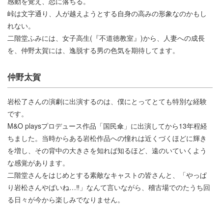
感動を覚え、恋に落ちる。
峠は文字通り、人が越えようとする自身の高みの形象なのかもし
れない。
二階堂ふみには、女子高生(『不道徳教室』)から、人妻への成長
を、仲野太賀には、逸脱する男の色気を期待してます。
仲野太賀
岩松了さんの演劇に出演するのは、僕にとってとても特別な経験
です。
M&O playsプロデュース作品「国民傘」に出演してから13年程経
ちました。当時からある岩松作品への憧れは近くづくほどに輝き
を増し、その背中の大きさを知れば知るほど、遠のいていくよう
な感覚があります。
二階堂さんをはじめとする素敵なキャストの皆さんと、「やっぱ
り岩松さんやばいね…‼︎」なんて言いながら、稽古場でのたうち回
る日々が今から楽しみでなりません。