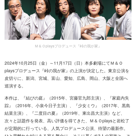
Ｍ＆Ｏplaysプロデュース『峠の我が家』
2024年10月25日（金）～11月17日（日）本多劇場にてＭ＆Ｏ
playsプロデュース『峠の我が家』の上演が決定した。東京公演を
皮切りに、新潟、宮城、富山、愛知、広島、岡山、大阪と全国へ
巡演する。
本作は、『結びの庭』（2015年、宮藤官九郎主演）、『家庭内失
踪』（2016年、小泉今日子主演）、『少女ミウ』（2017年、黒島
結菜主演）、『二度目の夏』（2019年、東出昌大主演）など、
次々と話題作を発表、高い評価を得てきた、Ｍ＆Ｏplaysと岩松了
が定期的に行っている、人気プロデュース公演、待望の最新作。
ひと里離れた峠にある家を舞台に、そこに暮らす3人の家族と、そ