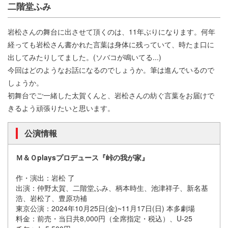
二階堂ふみ
岩松さんの舞台に出させて頂くのは、11年ぶりになります。何年
経っても岩松さん書かれた言葉は身体に残っていて、時たま口に
出してみたりしてました。(ソバコが鳴いてる...)
今回はどのようなお話になるのでしょうか。筆は進んでいるので
しょうか。
初舞台でご一緒した太賀くんと、岩松さんの紡ぐ言葉をお届けで
きるよう頑張りたいと思います。
公演情報
Ｍ＆Ｏplaysプロデュース『峠の我が家』
作・演出：岩松 了
出演：仲野太賀、二階堂ふみ、柄本時生、池津祥子、新名基
浩、岩松了、豊原功補
東京公演：2024年10月25日(金)~11月17日(日) 本多劇場
料金：前売・当日共8,000円（全席指定・税込）、U-25