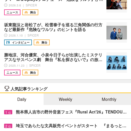
2026.3.6 ｜ SPICER
ニュース
舞台
坂東龍汰と岩松了が、松雪泰子を巡る三角関係の行方
など最新作『危険なワルツ』のヒントを語る
2026.1.10 ｜ SPICER
インタビュー
舞台
勝地涼、河合優実、小泉今日子らが出演したミステリ
アスなサスペンス劇 舞台『私を探さないで』の放…
2025.11.23 ｜ SPICER
ニュース
舞台
人気記事ランキング
Daily
Weekly
Monthly
熊本県人吉市の野外音楽フェス『Rural Act'26』TENDOU…
1
位
埼玉であらたな文具販売イベントがスタート 『まるっと…
2
位