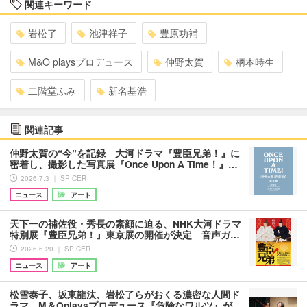
関連キーワード
岩松了
池津祥子
豊原功補
M&O playsプロデュース
仲野太賀
柄本時生
二階堂ふみ
新名基浩
関連記事
仲野太賀の“今”を記録 大河ドラマ『豊臣兄弟！』に
密着し、撮影した写真展『Once Upon A Time！』…
2026.7.3 ｜ SPICER
ニュース
アート
天下一の補佐役・秀長の素顔に迫る、NHK大河ドラマ
特別展『豊臣兄弟！』東京展の開催が決定 音声ガ…
2026.6.20 ｜ SPICER
ニュース
アート
松雪泰子、坂東龍汰、岩松了らがおくる濃密な人間ド
ラマ M＆Oplaysプロデュース『危険なワルツ』が…