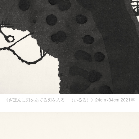
《ざぼんに刃をあてる刃を入るゝ（いるる）》24cm×34cm 2021年