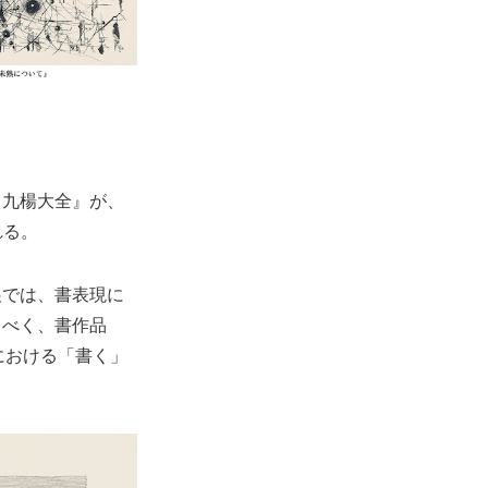
川九楊大全』が、
れる。
展では、書表現に
るべく、書作品
における「書く」