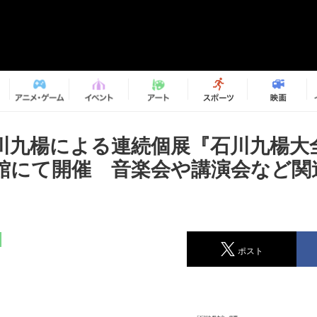
川九楊による連続個展『石川九楊大
館にて開催 音楽会や講演会など関
ポスト