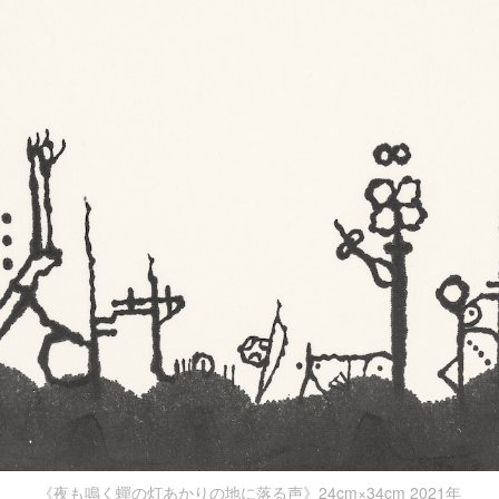
《夜も鳴く蟬の灯あかりの地に落る声》24cm×34cm 2021年