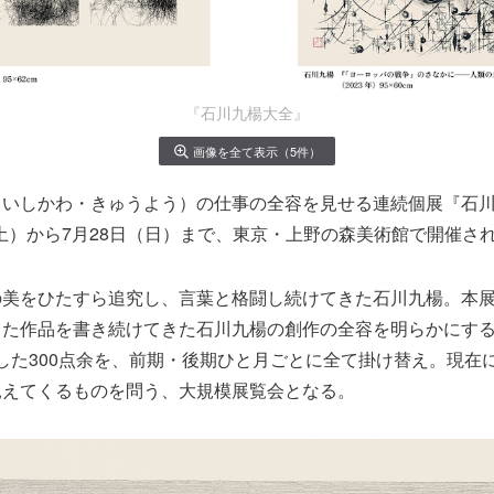
『石川九楊大全』
画像を全て表示（5件）
（いしかわ・きゅうよう）の仕事の全容を見せる連続個展『石
日（土）から7月28日（日）まで、東京・上野の森美術館で開催さ
の美をひたすら追究し、言葉と格闘し続けてきた石川九楊。本
した作品を書き続けてきた石川九楊の創作の全容を明らかにす
厳選した300点余を、前期・後期ひと月ごとに全て掛け替え。現在
見えてくるものを問う、大規模展覧会となる。