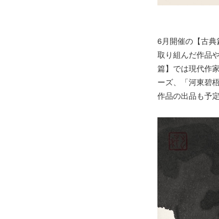
6月開催の【古
取り組んだ作品や
篇】では現代作
ーズ、「河東碧梧
作品の出品も予