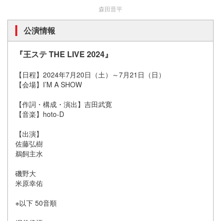
森田晋平
公演情報
『王ステ THE LIVE 2024』
【日程】​2024年7月20日（土）～7月21日（日）
【会場】I’M A SHOW
【作詞・構成・演出】吉田武寛
【音楽】hoto-D
【出演】
佐藤弘樹
鵜飼主水
磯野大
米原幸佑
※以下 50音順