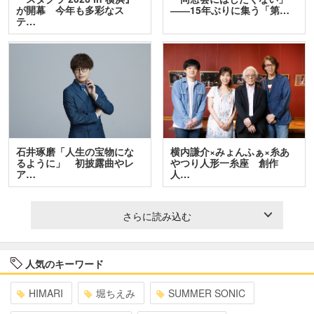
が開幕 今年も多彩なス
――15年ぶりに集う「第…
テ…
石井琢磨「人生の宝物にな
横内謙介×みょんふぁ×糸あ
るように」 初披露曲やレ
やつり人形一糸座 創作
ア…
人…
さらに読み込む
人気のキーワード
HIMARI
堀ちえみ
SUMMER SONIC