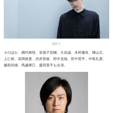
磯野大
そのほか、網代将悟、安孫子宏輔、大谷誠、木村優良、輝山立、
上仁樹、高岡裕貴、武井雷俊、田中克哉、田中晃平、中島礼貴、
服部武雄、馬越琢己、森田晋平も出演。