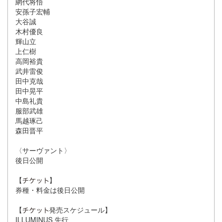
網代将悟
安孫子宏輔
大谷誠
木村優良
輝山立
上仁樹
高岡裕貴
武井雷俊
田中克哉
田中晃平
中島礼貴
服部武雄
馬越琢己
森田晋平
〈サーヴァント〉
後日公開
【
】
券種・料金は後日公開
【
発売スケジュール】
ILLUMINUS 先行