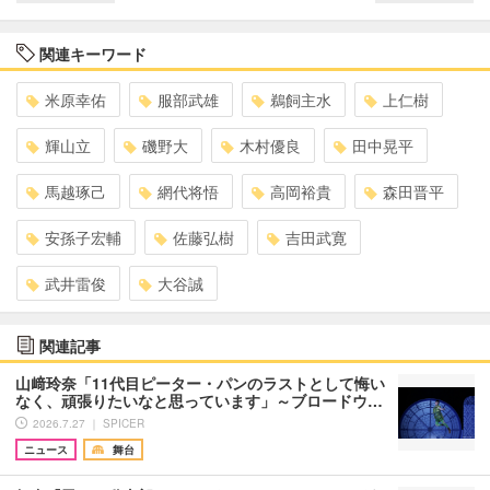
関連キーワード
米原幸佑
服部武雄
鵜飼主水
上仁樹
輝山立
磯野大
木村優良
田中晃平
馬越琢己
網代将悟
高岡裕貴
森田晋平
安孫子宏輔
佐藤弘樹
吉田武寛
武井雷俊
大谷誠
関連記事
山﨑玲奈「11代目ピーター・パンのラストとして悔い
なく、頑張りたいなと思っています」～ブロードウ…
2026.7.27 ｜ SPICER
ニュース
舞台