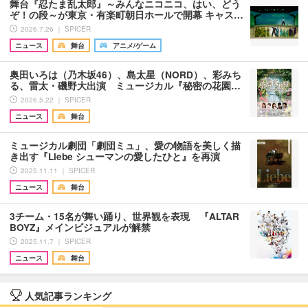
舞台『忍たま乱太郎』～みんなニコニコ、はい、どう
ぞ！の段～が東京・有楽町朝日ホールで開幕 キャス…
2026.7.26 ｜ SPICER
ニュース
舞台
アニメ/ゲーム
奥田いろは（乃木坂46）、島太星（NORD）、彩みち
る、雷太・磯野大出演 ミュージカル『秘密の花園…
2026.5.22 ｜ SPICER
ニュース
舞台
ミュージカル劇団「劇団ミュ」、愛の物語を美しく描
き出す『Liebe シューマンの愛したひと』を再演
2025.11.11 ｜ SPICER
ニュース
舞台
3チーム・15名が舞い踊り、世界観を表現 『ALTAR
BOYZ』メインビジュアルが解禁
2025.11.7 ｜ SPICER
ニュース
舞台
人気記事ランキング