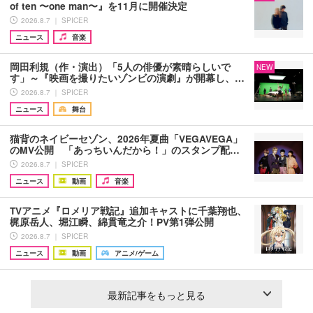
of ten 〜one man〜』を11月に開催決定
2026.8.7 ｜ SPICER
ニュース
音楽
岡田利規（作・演出）「5人の俳優が素晴らしいで
NEW
す」～『映画を撮りたいゾンビの演劇』が開幕し、…
2026.8.7 ｜ SPICER
ニュース
舞台
猫背のネイビーセゾン、2026年夏曲「VEGAVEGA」
のMV公開 「あっちいんだから！」のスタンプ配…
2026.8.7 ｜ SPICER
ニュース
動画
音楽
TVアニメ『ロメリア戦記』追加キャストに千葉翔也、
梶原岳人、堀江瞬、綿貫竜之介！PV第1弾公開
2026.8.7 ｜ SPICER
ニュース
動画
アニメ/ゲーム
最新記事をもっと見る