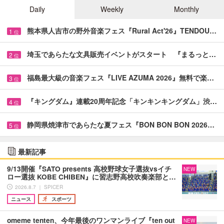
Daily
Weekly
Monthly
熊本県人吉市の野外音楽フェス『Rural Act'26』TENDOU…
1
位
埼玉であらたな文具販売イベントがスタート 『まるっと…
2
位
福島最大級の音楽フェス『LIVE AZUMA 2026』無料で楽…
3
位
『キングダム』連載20周年記念「キンキンキングダム」渋…
4
位
静岡県焼津市であらたな夏フェス『BON BON BON 2026…
5
位
最新記事
9/13開催『SATO presents 高校野球女子選抜vsイチ
NEW
ロー選抜 KOBE CHIBEN』に習志野高校吹奏楽部と…
2026.8.7 ｜ SPICER
ニュース
スポーツ
omeme tenten、今年最後のワンマンライブ『ten out
NEW