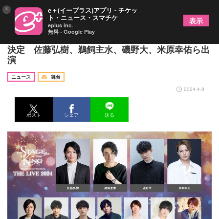
×
e＋(イープラス)アプリ - チケッ
ト・ニュース・スマチケ
表示
eplus inc.
無料 - Google Play
『王ステ THE LIVE 2024』の全メインキャストが
決定 佐藤弘樹、鵜飼主水、磯野大、米原幸佑ら出
演
ニュース
舞台
2024.4.9
ポスト
シェア
送る