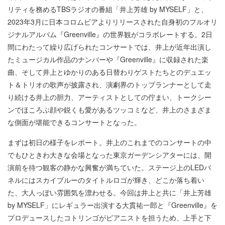
リティを務めるTBSラジオの番組「井上芳雄 by MYSELF」と、
2023年3月に日本コロムビアよりリリースされた自身初のフルオリ
ジナルアルバム『Greenville』の世界観がコラボレートする。2日
間にわたって繰り広げられたコンサートでは、井上が近年出演し
たミュージカル作品のナンバーや『Greenville』に収録された楽
曲、そして井上とゆかりのある日替わりゲストたちとのデュエッ
ト＆トリオの歌声が披露され、演劇界のトップランナーとして走
り続ける井上の胆力、アーティストとしての佇まい、トークシー
ンでほころぶ顔や鋭くも愛があるツッコミなど、井上のさまざま
な側面が堪能できるコンサートとなった。
まずは初日の様子をレポート。井上のこれまでのコンサートの中
でもひときわ大きな会場となった東京ガーデンシアターには、開
演前を待つ観客の静かな興奮が満ちていた。ステージ上のLEDパ
ネルにはスカイブルーのタイトルロゴが輝き、どこか落ち着い
た、大人っぽい雰囲気を漂わせる。今回は井上と共に「井上芳雄
by MYSELF」にレギュラー出演する大貫祐一郎と『Greenville』を
プロデュースしたコトリンゴがピアニストを担うため、上手と下