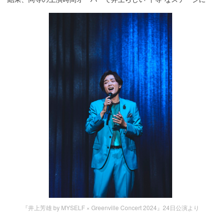
『井上芳雄 by MYSELF × Greenville Concert 2024』24日公演より