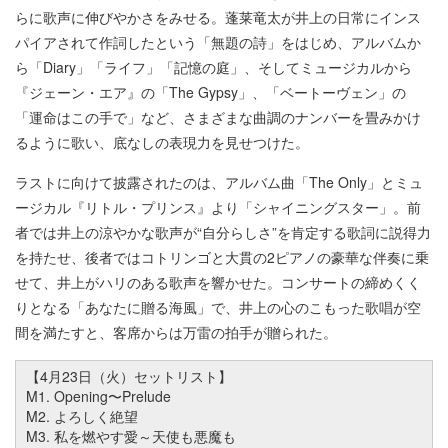
らに歌声に伸びやかさをみせる。蓬莱竜太が井上の日常にインス
パイアされて作詞したという「無題の詩」をはじめ、アルバムか
ら「Diary」「ライフ」「記憶の庭」、そしてミュージカルから
『ジェーン・エア』の「The Gypsy」、「ベートーヴェン」の
「運命はこの手で」など、さまざまな曲調のナンバーを畳みかけ
るように歌い、底なしの表現力を見せつけた。
ラストに向けて披露されたのは、アルバム曲「The Only」とミュ
ージカル『リトル・プリンス』より「シャイニングスター」。前
者では井上の涼やかな歌声が“自分らしさ”を肯定する歌詞に説得力
を持たせ、後者ではコトリンゴと大貫の2ピアノの豪華な伴奏に乗
せて、井上がハリのある歌声を響かせた。コンサートの締めくく
りとなる「あなたに贈る海風」で、井上の心のこもった歌唱が空
間を満たすと、客席からは万雷の拍手が贈られた。
【4月23日（火）セットリスト】
M1. Opening〜Prelude
M2. よろしく絶望
M3. 私を燃やす愛～天使も悪魔も