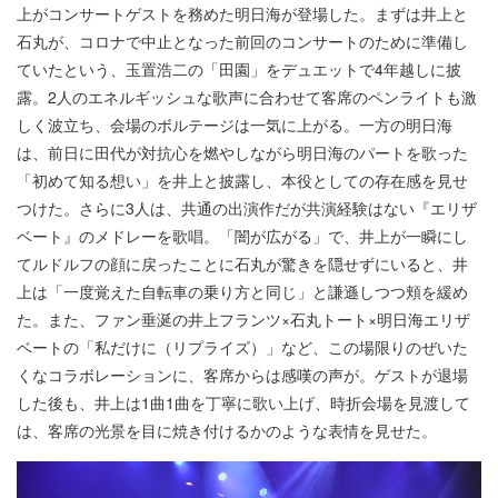
上がコンサートゲストを務めた明日海が登場した。まずは井上と
石丸が、コロナで中止となった前回のコンサートのために準備し
ていたという、玉置浩二の「田園」をデュエットで4年越しに披
露。2人のエネルギッシュな歌声に合わせて客席のペンライトも激
しく波立ち、会場のボルテージは一気に上がる。一方の明日海
は、前日に田代が対抗心を燃やしながら明日海のパートを歌った
「初めて知る想い」を井上と披露し、本役としての存在感を見せ
つけた。さらに3人は、共通の出演作だが共演経験はない『エリザ
ベート』のメドレーを歌唱。「闇が広がる」で、井上が一瞬にし
てルドルフの顔に戻ったことに石丸が驚きを隠せずにいると、井
上は「一度覚えた自転車の乗り方と同じ」と謙遜しつつ頬を緩め
た。また、ファン垂涎の井上フランツ×石丸トート×明日海エリザ
ベートの「私だけに（リプライズ）」など、この場限りのぜいた
くなコラボレーションに、客席からは感嘆の声が。ゲストが退場
した後も、井上は1曲1曲を丁寧に歌い上げ、時折会場を見渡して
は、客席の光景を目に焼き付けるかのような表情を見せた。