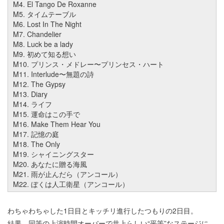
M4. El Tango De Roxanne
M5. タイムテーブル
M6. Lost In The Night
M7. Chandelier
M8. Luck be a lady
M9. 初めて知る想い
M10. プリンス・メドレー〜プリンセス・ハート
M11. Interlude〜無題の詩
M12. The Gypsy
M13. Diary
M14. ライフ
M15. 運命はこの手で
M16. Make Them Hear You
M17. 記憶の庭
M18. The Only
M19. シャイニングスター
M20. あなたに贈る海風
M21. 雨が止んだら（アンコール）
M22. ぼくは人工衛星（アンコール）
わちゃわちゃした1日目とキッチリ進行したつもりの2日目。
結果、同等の上演時間オーバーで井上らしい“平等”なステージに