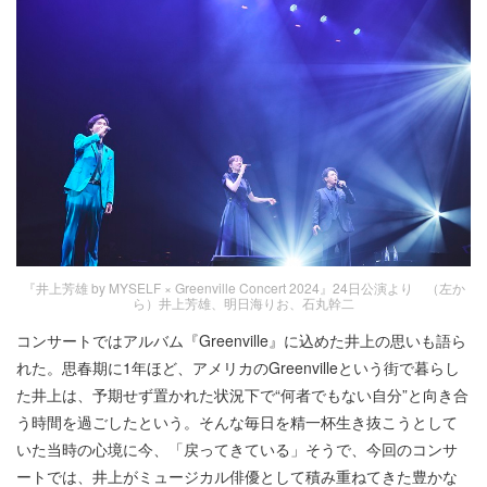
『井上芳雄 by MYSELF × Greenville Concert 2024』24日公演より （左か
ら）井上芳雄、明日海りお、石丸幹二
コンサートではアルバム『Greenville』に込めた井上の思いも語ら
れた。思春期に1年ほど、アメリカのGreenvilleという街で暮らし
た井上は、予期せず置かれた状況下で“何者でもない自分”と向き合
う時間を過ごしたという。そんな毎日を精一杯生き抜こうとして
いた当時の心境に今、「戻ってきている」そうで、今回のコンサ
ートでは、井上がミュージカル俳優として積み重ねてきた豊かな