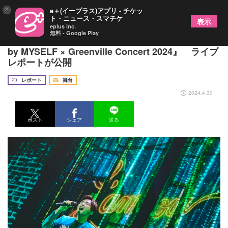
×
e＋(イープラス)アプリ - チケッ
ト・ニュース・スマチケ
表示
eplus inc.
無料 - Google Play
井上芳雄のさまざまな側面が堪能できる『井上芳雄
by MYSELF × Greenville Concert 2024』 ライブ
レポートが公開
レポート
舞台
2024.4.30
ポスト
シェア
送る