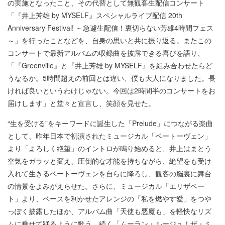
の実施となったこと、その代替として無観客生配信コンサート
「『井上芳雄 by MYSELF』スペシャルライブ配信 20th
Anniversary Festival! ～急遽生配信！裏切らない芳雄4時間フェス
～」を行ったことなどを、自身の思いと共に振り返る。またこの
コンサートで最新アルバムの収録曲を披露できる喜びを語り、
「『Greenville』と『井上芳雄 by MYSELF』を組み合わせたらど
うなるか。5時間超えの前回とは違い、僕も大人になりました。長
ければ良いというわけじゃない。今回は2時間半のコンサートをお
届けします」と堂々と宣言し、笑顔を見せた。
“生を受ける”をキーワードに誕生した「Prelude」につながる楽曲
として、昨年日本で初演されたミュージカル「ベートーヴェン」
より「よろしく絶望」のイントロが鳴り始めると、井上はまとう
空気をガラッと変え、圧倒的な才能を持ちながら、絶望をも受け
入れて生きるベートーヴェンを自らに降ろし、観客の脳裏に舞台
の情景をよみがえらせた。さらに、ミュージカル「エリザベー
ト」より、ベースを利かせたアレンジの「私を燃やす愛」をつや
っぽく披露したほか、アルバム曲「天使も悪魔も」を軽快なリズ
ムに乗せて踊るように歌う。続く「ムーラン・ルージュ！ザ・ミ