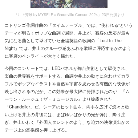
『井上芳雄 by MYSELF × Greenville Concert 2024』23日公演より
コトリンゴ作詞作曲の「タイムテーブル」では、“使われる”という
テーマが明るくポップな曲調で展開。井上が、観客の反応が最も
気になる曲として挙げていた全編英語の歌詞の「Lost In The
Night」では、井上のグルーヴ感あふれる歌唱に呼応するかのよう
に客席のペンライトが大きく揺れた。
今回のコンサートでは、LEDパネルが舞台美術として駆使され、
楽曲の世界観をサポートする。曲調や井上の動きに合わせてカラ
フルでポップなイラストや自然や宇宙を思わせる有機的な映像が
映し出されるのだが、この効果が最大限に発揮されたのが、『ム
ーラン・ルージュ！ザ・ミュージカル』より披露された
「Chandelier」だ。シーアのヒット曲を、両手を広げて悠々と歌
い上げる井上の背後には、まばゆいばかりの光が弾け、降り注
ぎ、井上いわく「外国人タレントのよう」な迫力の映像演出がス
テージ上の高揚感を押し上げる。