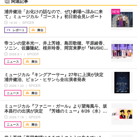
関連記事
浦井健治「お化けの話なので、ぜひ劇場へ涼みに来
NEW
て」ミュージカル『ゴースト』初日前会見レポート
16:30 ｜ SPICER
レポート
舞台
帝コンの堂本光一、井上芳雄、島田歌穂、平原綾香、
ソニン、佐藤隆紀、桜井玲香、岡宮来夢が『MUSIC…
2026.8.1 ｜ SPICER
ニュース
舞台
ミュージカル『キングアーサー』27年に上演が決定
浦井健治、ビョン・ヒサンら全出演者発表
2026.7.22 ｜ SPICER
ニュース
舞台
ミュージカル『ファニー・ガール』より望海風斗、坂
本昌行の出演が決定 『芳雄のミュー』8/26（水）…
2026.7.18 ｜ SPICER
ニュース
舞台