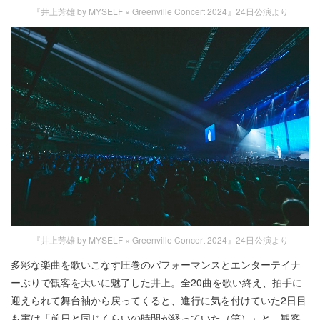
『井上芳雄 by MYSELF × Greenville Concert 2024』24日公演より
『井上芳雄 by MYSELF × Greenville Concert 2024』24日公演より
多彩な楽曲を歌いこなす圧巻のパフォーマンスとエンターテイナ
ーぶりで観客を大いに魅了した井上。全20曲を歌い終え、拍手に
迎えられて舞台袖から戻ってくると、進行に気を付けていた2日目
も実は「前日と同じくらいの時間が経っていた（笑）」と、観客