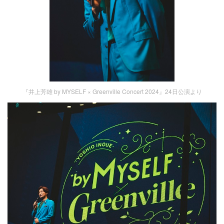
『井上芳雄 by MYSELF × Greenville Concert 2024』24日公演より