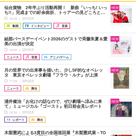
仙台貨物 2年半ぶり活動再開！ 新曲「いっち! いっ
NEW
ち!!」完成までの紆余曲折、トゥアーの見どころと…
18:00 ｜ SPICER
動画
インタビュー
音楽
結那バースデーイベント2026のゲストで斉藤朱夏＆愛
NEW
美の出演が決定
18:00 ｜ SPICER
ニュース
音楽
アニメ/ゲーム
月の世界での出来事を描いた、少しSF的なオペレッ
NEW
タ 東京オペレッタ劇場『フラウ・ルナ』が上演
17:00 ｜ SPICER
ニュース
舞台
浦井健治「お化けの話なので、ぜひ劇場へ涼みに来
NEW
て」ミュージカル『ゴースト』初日前会見レポート
16:30 ｜ SPICER
レポート
舞台
木梨憲武による3度目の全国巡回展『木梨憲武展－TO