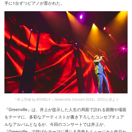
手に1台ずつピアノが置かれた。
『井上芳雄 by MYSELF × Greenville Concert 2024』23日公演より
『Greenville』は、井上が提示した人生の局面で訪れる困難や場面
をテーマに、多彩なアーティストが書き下ろしたコンセプチュア
ルなアルバムとなるが、今回のコンサートでは井上が、
『Greenville』で挙げたテーマに通じる楽曲をミュージカル作品か