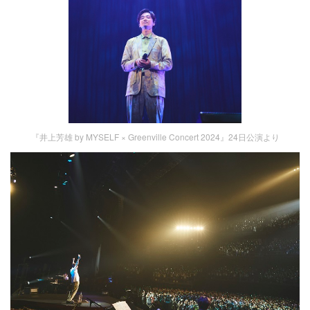
『井上芳雄 by MYSELF × Greenville Concert 2024』24日公演より