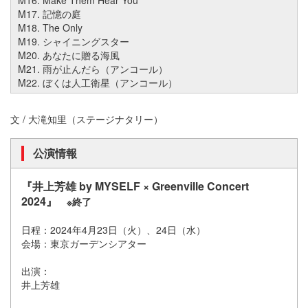
M16. Make Them Hear You
M17. 記憶の庭
M18. The Only
M19. シャイニングスター
M20. あなたに贈る海風
M21. 雨が止んだら（アンコール）
M22. ぼくは人工衛星（アンコール）
文 / 大滝知里（ステージナタリー）
公演情報
『井上芳雄 by MYSELF × Greenville Concert
2024』
※終了
日程：2024年4月23日（火）、24日（水）
会場：東京ガーデンシアター
出演：
井上芳雄