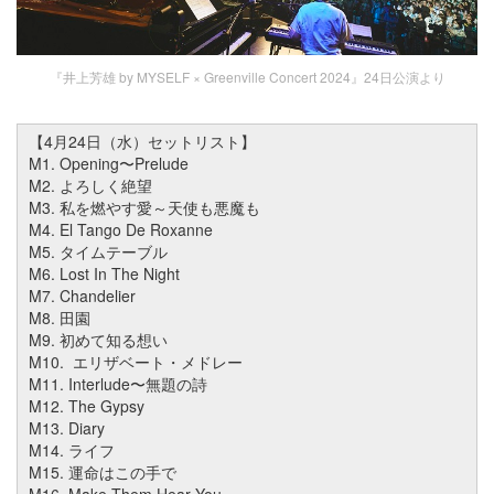
『井上芳雄 by MYSELF × Greenville Concert 2024』24日公演より
【4月24日（水）セットリスト】
M1. Opening〜Prelude
M2. よろしく絶望
M3. 私を燃やす愛～天使も悪魔も
M4. El Tango De Roxanne
M5. タイムテーブル
M6. Lost In The Night
M7. Chandelier
M8. 田園
M9. 初めて知る想い
M10. エリザベート・メドレー
M11. Interlude〜無題の詩
M12. The Gypsy
M13. Diary
M14. ライフ
M15. 運命はこの手で