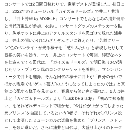
コンサートでは2日間日替わりで、豪華ゲストが登場した。初日に
は、2022年のミュージカル『ガイズ＆ドールズ』で井上と共演
し、『井上芳雄 by MYSELF』コンサートでもおなじみの浦井健治
と田代万里生が参加。衣裳にコンサートグッズのステッカーを貼
り、胸ポケットに井上のアクリルスタンドを忍ばせて現れた浦井
は、井上の問いかけにわざとぞんざいに答えたり、“芳雄グリー
ン”色のペンライトが光る様子を「芝生みたい」と表現したりして
観客の笑いを誘う。一方、井上のコンサートで毎回、綿密なネタ
を仕込んでくる田代は、『ガイズ＆ドールズ』で明日海りおが演
じたサラ・ブラウン風のロングジャケットを着用し、マシンガン
トークで井上を翻弄。そんな田代の様子に井上が「自分のせいで
ほかの現場でも“ゲスト芸人”のようになってしまったのでは」と真
剣に心配する様子を見せると、客席から笑い声が漏れた。2人は井
上と『ガイズ＆ドールズ』より「Luck be a lady」「初めて知る想
い」をそれぞれデュエットで聴かせ、“今は位が上がってしまった
元プリンス”を自認しているという3者で、それぞれがプリンス役
として出演したミュージカルの楽曲を集めた「プリンス・メドレ
ー」を歌い継いだ。さらに浦井と田代は、大盛り上がりのトーク