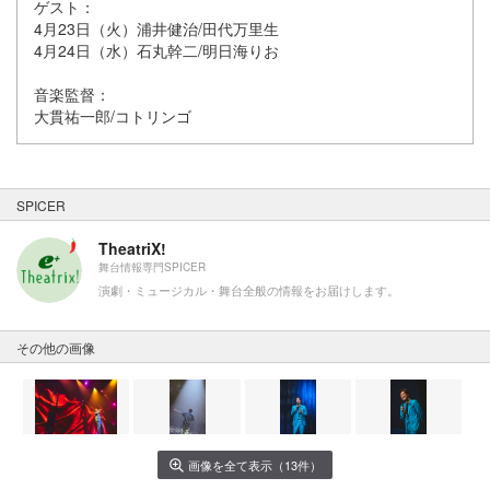
ゲスト：
4月23日（火）浦井健治/田代万里生
4月24日（水）石丸幹二/明日海りお
音楽監督：
大貫祐一郎/コトリンゴ
SPICER
TheatriX!
舞台情報専門SPICER
演劇・ミュージカル・舞台全般の情報をお届けします。
その他の画像
画像を全て表示（13件）