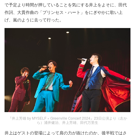
で予定より時間が押していることを気にする井上をよそに、田代
作詞、大貫作曲の「プリンセス・ハート」をにぎやかに歌い上
げ、嵐のように去って行った。
『井上芳雄 by MYSELF × Greenville Concert 2024』23日公演より（左か
ら）浦井健治、井上芳雄、田代万里生
井上はゲストの登場によって肩の力が抜けたのか、後半戦ではさ