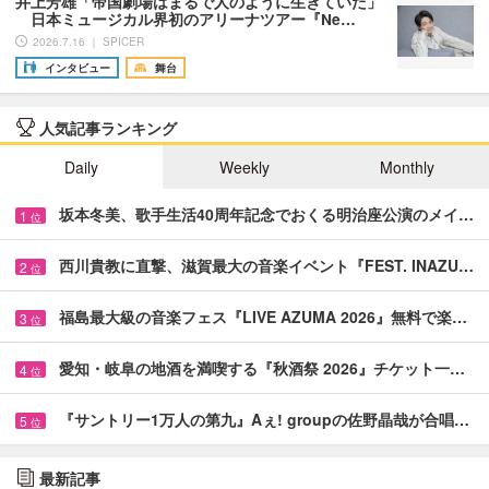
井上芳雄「帝国劇場はまるで人のように生きていた」
日本ミュージカル界初のアリーナツアー『Ne…
2026.7.16 ｜ SPICER
インタビュー
舞台
人気記事ランキング
Daily
Weekly
Monthly
坂本冬美、歌手生活40周年記念でおくる明治座公演のメイ…
1
位
西川貴教に直撃、滋賀最大の音楽イベント『FEST. INAZU…
2
位
福島最大級の音楽フェス『LIVE AZUMA 2026』無料で楽…
3
位
愛知・岐阜の地酒を満喫する『秋酒祭 2026』チケット一…
4
位
『サントリー1万人の第九』Aぇ! groupの佐野晶哉が合唱…
5
位
最新記事