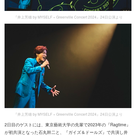
『井上芳雄 by MYSELF × Greenville Concert 2024』24日公演より
『井上芳雄 by MYSELF × Greenville Concert 2024』24日公演より
2日目のゲストには、東京藝術大学の先輩で2023年の『Ragtime』
が初共演となった石丸幹二と、『ガイズ＆ドールズ』で共演し井