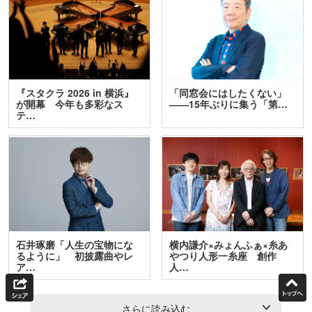
『スタクラ 2026 in 横浜』
「同窓会にはしたくない」
が開幕 今年も多彩なス
――15年ぶりに集う「第…
テ…
石井琢磨「人生の宝物にな
横内謙介×みょんふぁ×糸あ
るように」 初披露曲やレ
やつり人形一糸座 創作
ア…
人…
さらに読み込む