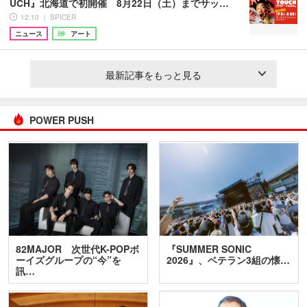
UCH』北海道で初開催 8月22日（土）までサッ…
12:10 ｜ SPICER
ニュース
アート
最新記事をもっと見る
POWER PUSH
82MAJOR 次世代K-POPボ
『SUMMER SONIC
ーイズグループの“今”を
2026』、ベテラン3組の懐…
訊…