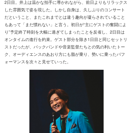
2日目。井上は温かな拍手に導かれながら、前日よりもリラックス
した雰囲気で姿を現した。しかし自身は、久しぶりのコンサート
だということ、またこれまでとは違う趣向が凝らされていること
もあって「まだ慣れない」と言う。初日が“主にゲストの奮闘によ
り”予定終了時刻を大幅に過ぎてしまったことを反省し、2日目は
オンタイムの進行を約束。ゲスト部分を除き1日目と同じセットリ
ストだったが、バックバンドや音楽監督たちとの気の利いたトー
ク、オーディエンスのあおり方にも脂が乗り、勢いに乗ったパフ
ォーマンスを次々と見せていった。