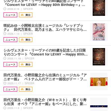
シルヴェスター・リーヴァイの80歳記念コンサート
『Concert for LEVAY ～Happy 80th Birthday～』…
2026.2.16 ｜ SPICER
ニュース
舞台
咲妃みゆ・小関裕太出演ミュージカル『レッドブッ
ク』 田代万里生、花乃まりあ、エハラマサヒロら…
2026.1.13 ｜ SPICER
ニュース
舞台
シルヴェスター・リーヴァイの80歳を記念した2日限
りのコンサート『Concert for LEVAY ～Happy 80th…
2025.11.18 ｜ SPICER
ニュース
舞台
田代万里生、小野田龍之介ら出演のミュージカル『ア
ニオー姫』 ベトナム人のアニオー姫役がドー・フ…
2025.11.17 ｜ SPICER
ニュース
舞台
田代万里生・小野田龍之介（Wキャスト）、音くり寿
ら出演 オペラ『アニオー姫』をベースにした、新…
2025.11.5 ｜ SPICER