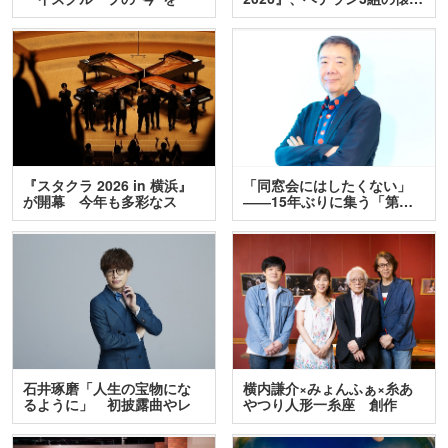
訊…
『スタクラ 2026 in 横浜』
「同窓会にはしたくない」
が開幕 今年も多彩なス
――15年ぶりに集う「第…
テ…
石井琢磨「人生の宝物にな
横内謙介×みょんふぁ×糸あ
るように」 初披露曲やレ
やつり人形一糸座 創作
ア…
人…