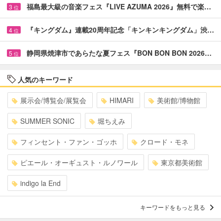
福島最大級の音楽フェス『LIVE AZUMA 2026』無料で楽…
3
位
『キングダム』連載20周年記念「キンキンキングダム」渋…
4
位
静岡県焼津市であらたな夏フェス『BON BON BON 2026…
5
位
人気のキーワード
展示会/博覧会/展覧会
HIMARI
美術館/博物館
SUMMER SONIC
堀ちえみ
フィンセント・ファン・ゴッホ
クロード・モネ
ピエール・オーギュスト・ルノワール
東京都美術館
indigo la End
キーワードをもっと見る