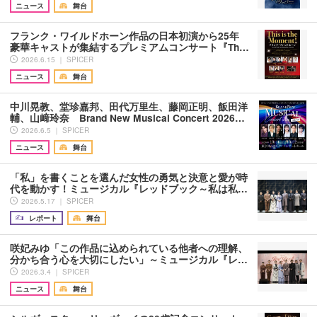
ニュース
舞台
フランク・ワイルドホーン作品の日本初演から25年
豪華キャストが集結するプレミアムコンサート『Th…
2026.6.15 ｜ SPICER
ニュース
舞台
中川晃教、堂珍嘉邦、田代万里生、藤岡正明、飯田洋
輔、山﨑玲奈 Brand New Musical Concert 2026…
2026.6.5 ｜ SPICER
ニュース
舞台
「私」を書くことを選んだ女性の勇気と決意と愛が時
代を動かす！ミュージカル『レッドブック～私は私…
2026.5.17 ｜ SPICER
レポート
舞台
咲妃みゆ「この作品に込められている他者への理解、
分かち合う心を大切にしたい」～ミュージカル『レ…
2026.3.4 ｜ SPICER
ニュース
舞台