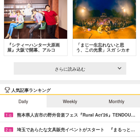
『シティーハンター大原画
「まじ一生忘れないと思
展』大阪で開幕、アルコ
う、この光景」スガ シカオ
＆…
と…
さらに読み込む
人気記事ランキング
Daily
Weekly
Monthly
熊本県人吉市の野外音楽フェス『Rural Act'26』TENDOU…
1
位
埼玉であらたな文具販売イベントがスタート 『まるっと…
2
位