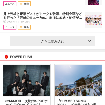
ニュース
舞台
井上芳雄と豪華ゲストがトークや歌唱、特別企画など
を行った『芳雄のミューFes.』8/16に放送・配信が…
2025.6.4 ｜ SPICER
ニュース
舞台
さらに読み込む
POWER PUSH
82MAJOR 次世代K-POPボ
『SUMMER SONIC
ーイズグループの“今”を
2026』、ベテラン3組の懐…