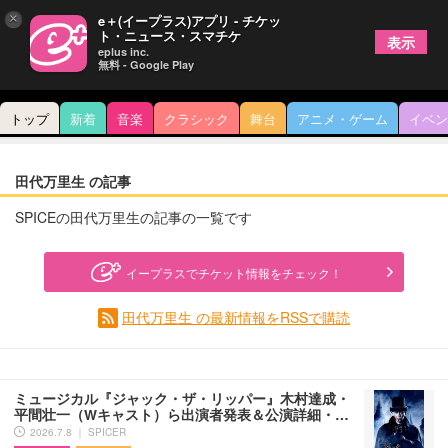
×
e＋(イープラス)アプリ - チケッ
ト・ニュース・スマチケ
表示
eplus inc.
無料 - Google Play
トップ
新着
音楽
クラシック
舞台
アニメ・ゲーム
イベン
田代万里生 の記事
SPICEの田代万里生の記事の一覧です
イープラスでチケット情報をチェック！
田代万里生 の最新情報をRSSで購読
ミュージカル『ジャック・ザ・リッパー』木村達成・
平間壮一（Wキャスト）ら出演者発表＆公演詳細・…
2026.7.8 ｜ SPICER