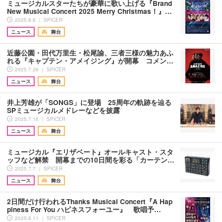
ミュージカルスターたちが豪華に歌い上げる『Brand
New Musical Concert 2025 Merry Christmas！』…
2025.8.8 ｜ SPICER
ニュース
舞台
近藤公園・田代万里生・松尾諭、三者三様の魅力あふ
れる『キャプテン・アメイジング』が開幕 コメン…
2025.7.26 ｜ SPICER
ニュース
舞台
井上芳雄が「SONGS」に登場 25周年の軌跡を辿る
SPミュージカルメドレーなどを披露
2025.7.16 ｜ SPICER
ニュース
舞台
ミュージカル『エリザベート』オールキャスト・スタ
ッフなど解禁 開幕までの10日間を彩る「カーテン…
2025.7.7 ｜ SPICER
ニュース
舞台
2日間だけ行われるThanks Musical Concert『A Hap
piness For You ハピネスフォーユー』 歌唱予…
2025.6.11 ｜ SPICER