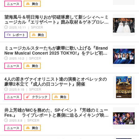
ニュース
舞台
望海風斗＆明日海りおが切磋琢磨して新シシィへ～ミ
ュージカル『エリザベート』囲み取材＆ゲネプロレ…
2025.10.11 ｜ SPICER
レポート
舞台
ミュージカルスターたちが豪華に歌い上げる『Brand
New Musical Concert 2025 TOKYO!』をテレビ初…
2025.10.2 ｜ SPICER
ニュース
舞台
4人の若きヴァイオリニスト達の演奏とオペレッタの
豪華2本立て『成人の日コンサート』開催
2025.9.18 ｜ SPICER
ニュース
クラシック
舞台
井上芳雄がMCを務めた、SPイベント『芳雄のミュー
Fes.』 ライブレポートと裏側に迫るメイキング映…
2025.8.8 ｜ SPICER
ニュース
舞台