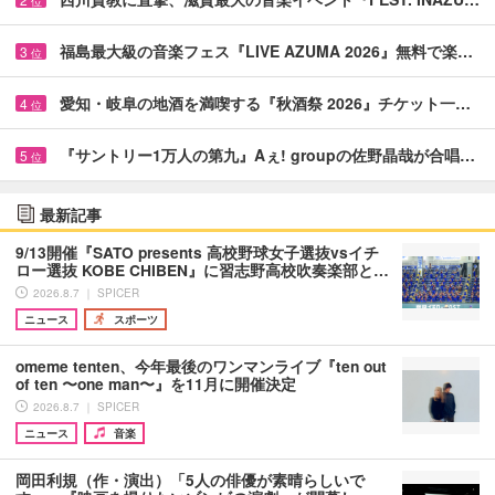
位
福島最大級の音楽フェス『LIVE AZUMA 2026』無料で楽…
3
位
愛知・岐阜の地酒を満喫する『秋酒祭 2026』チケット一…
4
位
『サントリー1万人の第九』Aぇ! groupの佐野晶哉が合唱…
5
位
最新記事
9/13開催『SATO presents 高校野球女子選抜vsイチ
ロー選抜 KOBE CHIBEN』に習志野高校吹奏楽部と…
2026.8.7 ｜ SPICER
ニュース
スポーツ
omeme tenten、今年最後のワンマンライブ『ten out
of ten 〜one man〜』を11月に開催決定
2026.8.7 ｜ SPICER
ニュース
音楽
岡田利規（作・演出）「5人の俳優が素晴らしいで