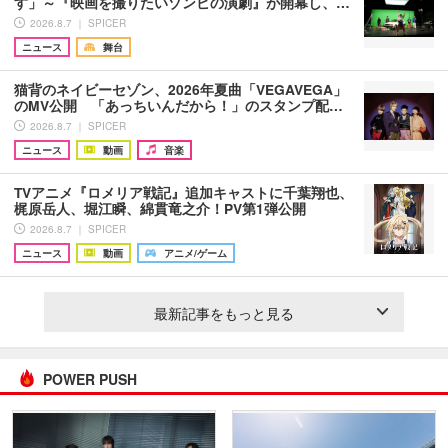
す」～『映画を撮りたいゾンビの演劇』が開幕し、…
2026.8.7 ｜ SPICER
ニュース
舞台
猫背のネイビーセゾン、2026年夏曲「VEGAVEGA」
のMV公開 「あっちいんだから！」のスタンプ配…
2026.8.7 ｜ SPICER
ニュース
動画
音楽
TVアニメ『ロメリア戦記』追加キャストに千葉翔也、
梶原岳人、堀江瞬、綿貫竜之介！PV第1弾公開
2026.8.7 ｜ SPICER
ニュース
動画
アニメ/ゲーム
最新記事をもっと見る
POWER PUSH