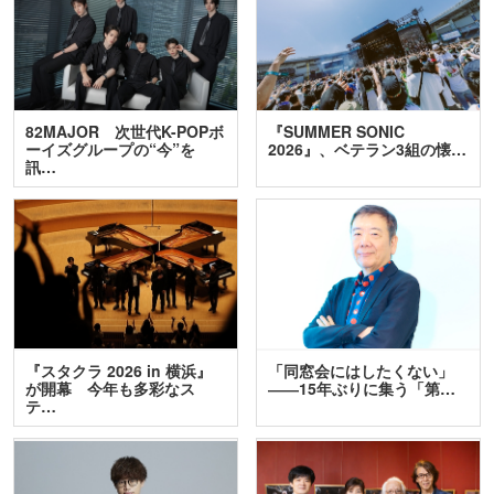
82MAJOR 次世代K-POPボ
『SUMMER SONIC
ーイズグループの“今”を
2026』、ベテラン3組の懐…
訊…
『スタクラ 2026 in 横浜』
「同窓会にはしたくない」
が開幕 今年も多彩なス
――15年ぶりに集う「第…
テ…