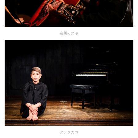
友川カズキ
タテタカコ