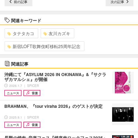
前の記事
次の記事
関連キーワード
タテタカコ
友川カズキ
新宿LOFT歌舞伎町移転25周年記念
関連記事
沖縄にて『ASYLUM 2026 IN OKINAWA』&『サクラ
ザカマルシェ』が開催
2026.1.7 ｜ SPICER
ニュース
音楽
BRAHMAN、『tour viraha 2026』のゲストが決定
2025.9.1 ｜ SPICER
ニュース
音楽
長野の焼肉×音楽フェス『焼來肉ロックフェス2025』