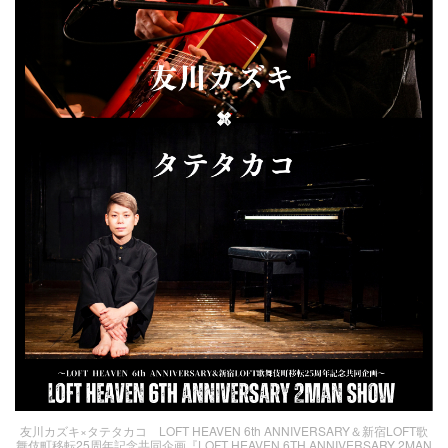
友川カズキ×タテタカコ LOFT HEAVEN 6th ANNIVERSARY＆新宿LOFT歌
舞伎町移転25周年記念共同企画『LOFT HEAVEN 6TH ANNIVERSARY 2MAN