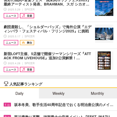
最終アーティスト発表、BRAHMAN、スガ シカオ…
2025.5.29 ｜ SPICER
ニュース
音楽
劇団鹿殺し、「ショルダーパッズ」で海外公演『エデ
ィンバラ・フェスティバル・フリンジ2025』に挑戦
2025.5.17 ｜ SPICER
ニュース
舞台
新宿LOFT主催、5店舗で開催ツーマンシリーズ『ATT
ACK FROM LIVEHOUSE』追加2公演解禁！…
2025.4.28 ｜ SPICER
ニュース
音楽
人気記事ランキング
Daily
Weekly
Monthly
坂本冬美、歌手生活40周年記念でおくる明治座公演のメイ…
1
位
西川貴教に直撃、滋賀最大の音楽イベント『FEST. INAZU…
2