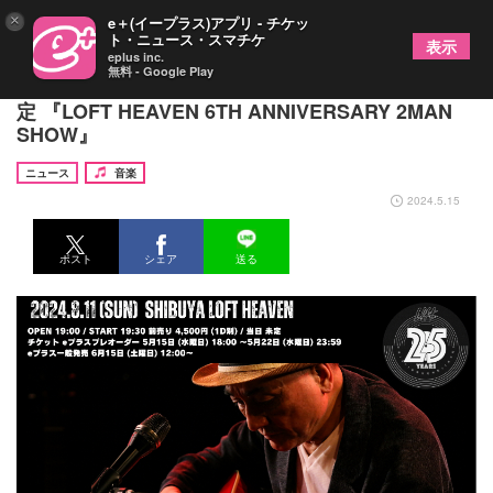
×
e＋(イープラス)アプリ - チケッ
ト・ニュース・スマチケ
表示
eplus inc.
無料 - Google Play
友川カズキ×タテタカコ、ツーマンライブ開催が決
定 『LOFT HEAVEN 6TH ANNIVERSARY 2MAN
SHOW』
ニュース
音楽
2024.5.15
ポスト
シェア
送る