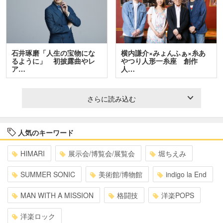
石井琢磨「人生の宝物にな
横内謙介×みょんふぁ×糸あ
るように」 初披露曲やレ
やつり人形一糸座 創作
ア…
人…
さらに読み込む
人気のキーワード
HIMARI
展示会/博覧会/展覧会
堀ちえみ
SUMMER SONIC
美術館/博物館
indigo la End
MAN WITH A MISSION
格闘技
洋楽POPS
洋楽ロック