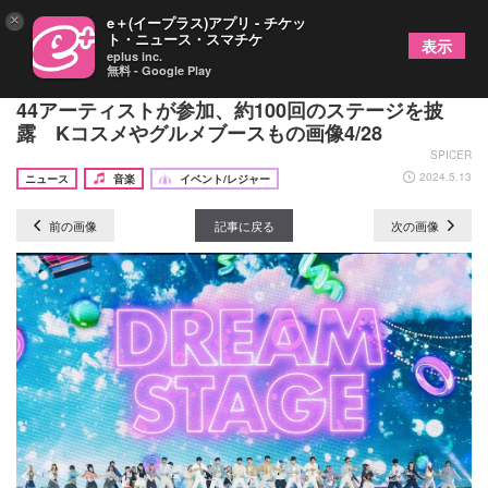
×
e＋(イープラス)アプリ - チケッ
ト・ニュース・スマチケ
表示
eplus inc.
無料 - Google Play
『KCON JAPAN 2024』閉幕レポート 歴代最多の
44アーティストが参加、約100回のステージを披
露 Kコスメやグルメブースもの画像4/28
SPICER
2024.5.13
ニュース
音楽
イベント/レジャー
前の画像
記事に戻る
次の画像