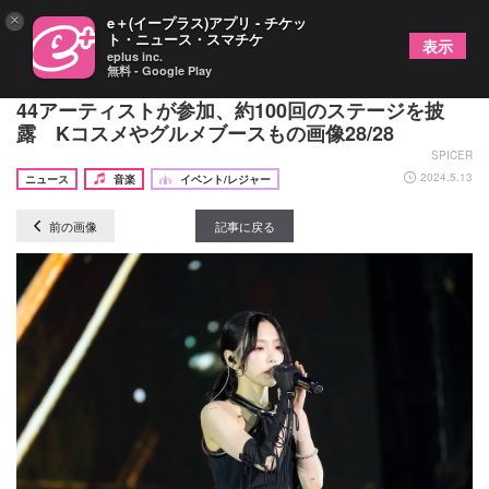
×
e＋(イープラス)アプリ - チケッ
ト・ニュース・スマチケ
表示
eplus inc.
無料 - Google Play
『KCON JAPAN 2024』閉幕レポート 歴代最多の
44アーティストが参加、約100回のステージを披
露 Kコスメやグルメブースもの画像28/28
SPICER
2024.5.13
ニュース
音楽
イベント/レジャー
前の画像
記事に戻る