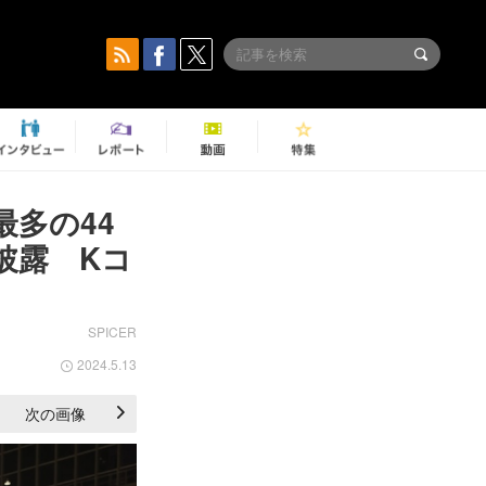
最多の44
披露 Kコ
SPICER
2024.5.13
次の画像