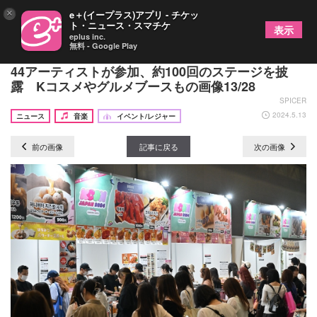
×
e＋(イープラス)アプリ - チケッ
ト・ニュース・スマチケ
表示
eplus inc.
無料 - Google Play
『KCON JAPAN 2024』閉幕レポート 歴代最多の
44アーティストが参加、約100回のステージを披
露 Kコスメやグルメブースもの画像13/28
SPICER
2024.5.13
ニュース
音楽
イベント/レジャー
前の画像
記事に戻る
次の画像