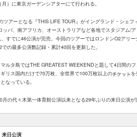
日（月）に東京ガーデンシアターにて行われる。
ツアーとなる『THIS LIFE TOUR』がイングランド・シェ
ロッパ、南アフリカ、オーストラリアなど各地でスタジアム/
れ、すでに46公演が完売。今回のツアーではロンドンO2アリー
2での最多公演数記録・累計40回を更新した。
ルタ島ではTHE GREATEST WEEKENDと題して4日間
ギリス国内だけで70万枚、全世界で100万枚以上の
を
ーとなっている。
年10月の代々木第一体育館公演以来となる29年ぶりの来日公演
 来日公演