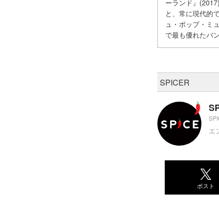
ーランド』(20
と、常に現代的
ュ・ポップ・ミ
で最も優れたバ
SPICER
S
SP
エ
ポスト