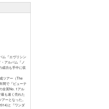
ルバム『エヴリシン
ド・アルバム『ノ
での成功も手中に収
成ツアー（The
4年間で『ビューテ
全英No. 1アル
で最も速く売れた
ツアーとなった。
14)と『ワンダ