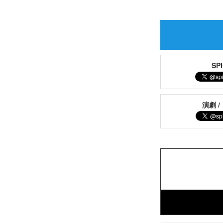
S
演劇 /