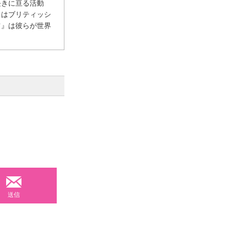
長きに亘る活動
トはブリティッシ
ツ』は彼らが世界
送信