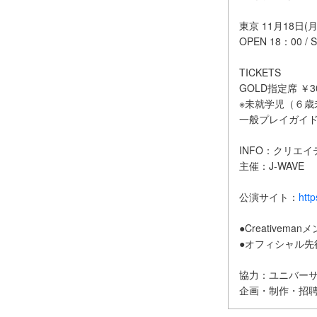
東京 11月18日
OPEN 18：00 / 
TICKETS
GOLD指定席 ￥30,
※未就学児（６歳
一般プレイガイド発
INFO：クリエイティ
主催：J-WAVE
公演サイト：
http
●Creativema
●オフィシャル先行
協力：ユニバーサ
企画・制作・招