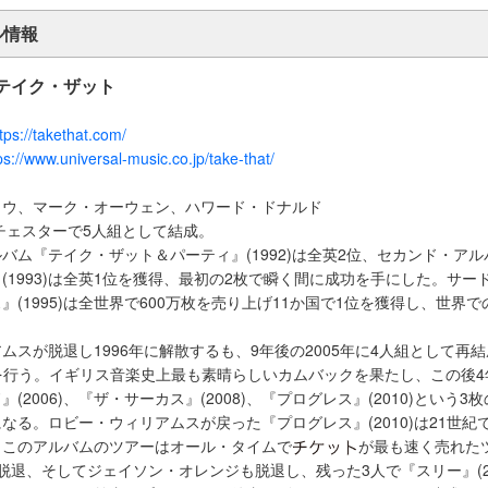
ル情報
 –テイク・ザット
tps://takethat.com/
ps://www.universal-music.co.jp/take-that/
ロウ、マーク・オーウェン、ハワード・ドナルド
ンチェスターで5人組として結成。
バム『テイク・ザット＆パーティ』(1992)は全英2位、セカンド・ア
(1993)は全英1位を獲得、最初の2枚で瞬く間に成功を手にした。サー
』(1995)は全世界で600万枚を売り上げ11か国で1位を獲得し、世界
ムスが脱退し1996年に解散するも、9年後の2005年に4人組として再結
Tour）を行う。イギリス音楽史上最も素晴らしいカムバックを果たし、この後
(2006)、『ザ・サーカス』(2008)、『プログレス』(2010)という3枚の
なる。ロビー・ウィリアムスが戻った『プログレス』(2010)は21世紀
、このアルバムのツアーはオール・タイムで
が最も速く売れた
脱退、そしてジェイソン・オレンジも脱退し、残った3人で『スリー』(20