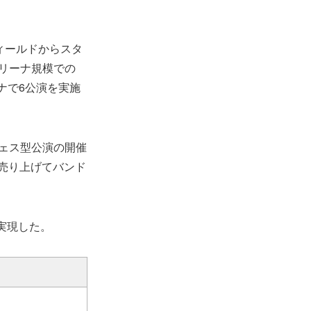
フィールドからスタ
アリーナ規模での
ナで6公演を実施
のフェス型公演の開催
売り上げてバンド
が実現した。