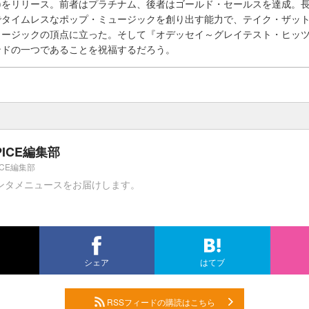
17)をリリース。前者はプラチナム、後者はゴールド・セールスを達成。
でタイムレスなポップ・ミュージックを創り出す能力で、テイク・ザッ
ュージックの頂点に立った。そして『オデッセイ～グレイテスト・ヒッ
ンドの一つであることを祝福するだろう。
PICE編集部
ICE編集部
ンタメニュースをお届けします。
シェア
はてブ
RSSフィードの購読はこちら