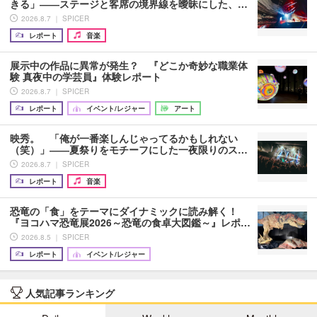
きる」――ステージと客席の境界線を曖昧にした、…
2026.8.7 ｜ SPICER
レポート
音楽
展示中の作品に異常が発生？ 『どこか奇妙な職業体
験 真夜中の学芸員』体験レポート
2026.8.7 ｜ SPICER
レポート
イベント/レジャー
アート
映秀。 「俺が一番楽しんじゃってるかもしれない
（笑）」――夏祭りをモチーフにした一夜限りのス…
2026.8.7 ｜ SPICER
レポート
音楽
恐竜の「食」をテーマにダイナミックに読み解く！
『ヨコハマ恐竜展2026～恐竜の食卓大図鑑～』レポ…
2026.8.5 ｜ SPICER
レポート
イベント/レジャー
人気記事ランキング