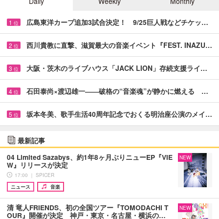
Daily
Weekly
Monthly
広島東洋カープ追加3試合決定！ 9/25巨人戦などチケッ…
1
位
西川貴教に直撃、滋賀最大の音楽イベント『FEST. INAZU…
2
位
大阪・茨木のライブハウス「JACK LION」存続支援ライ…
3
位
石田泰尚×渡辺雄一――破格の“音楽魂”が静かに燃える …
4
位
坂本冬美、歌手生活40周年記念でおくる明治座公演のメイ…
5
位
最新記事
04 Limited Sazabys、約1年8ヶ月ぶりニューEP『VIE
NEW
W』リリースが決定
17:00 ｜ SPICER
ニュース
音楽
清 竜人FRIENDS、初の全国ツアー『TOMODACHI T
NEW
OUR』開催が決定 神戸・東京・名古屋・横浜の…