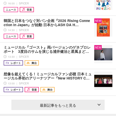
16:00 ｜ SPICER
ニュース
音楽
韓国と日本をつなぐ対バン企画『2026 Rising Conne
NEW
ction in Japan』が始動 日本からASH DA H…
14:30 ｜ SPICER
ニュース
音楽
ミュージカル『ゴースト』両バージョンのゲネプロレ
NEW
ポート 3度目のサムを演じる浦井健治と星風まど…
13:30 ｜ SPICER
レポート
舞台
想像を超えてくる！ミュージカルファン必聴 日本ミュ
ージカル界初のアリーナツアー『New HISTORY C…
13:00 ｜ SPICER
レポート
音楽
舞台
最新記事をもっと見る