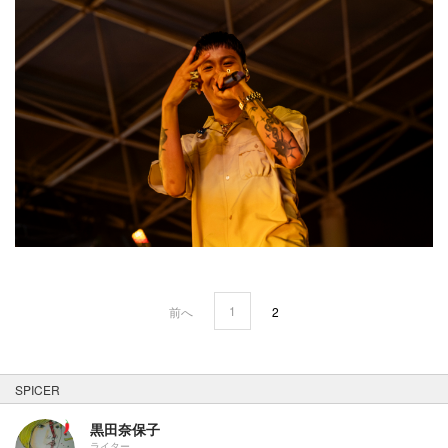
1
前へ
2
SPICER
黒田奈保子
ライター