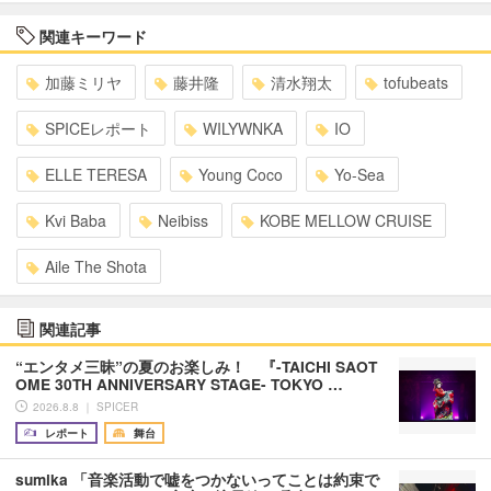
関連キーワード
加藤ミリヤ
藤井隆
清水翔太
tofubeats
SPICEレポート
WILYWNKA
IO
ELLE TERESA
Young Coco
Yo-Sea
Kvi Baba
Neibiss
KOBE MELLOW CRUISE
Aile The Shota
関連記事
“エンタメ三昧”の夏のお楽しみ！ 『-TAICHI SAOT
OME 30TH ANNIVERSARY STAGE- TOKYO …
2026.8.8 ｜ SPICER
レポート
舞台
sumika 「音楽活動で嘘をつかないってことは約束で