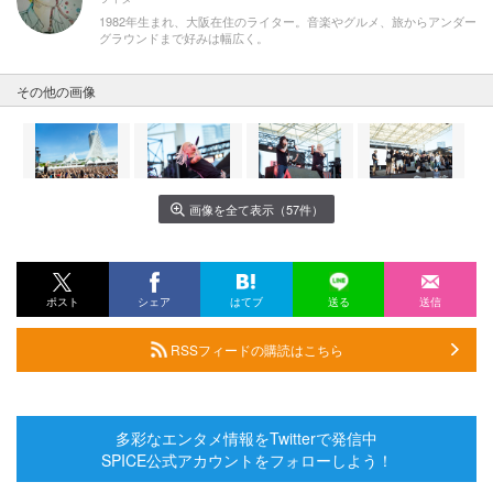
1982年生まれ、大阪在住のライター。音楽やグルメ、旅からアンダー
グラウンドまで好みは幅広く。
その他の画像
画像を全て表示（57件）
ポスト
シェア
はてブ
送る
送信
RSSフィードの購読はこちら
多彩なエンタメ情報をTwitterで発信中
SPICE公式アカウントをフォローしよう！