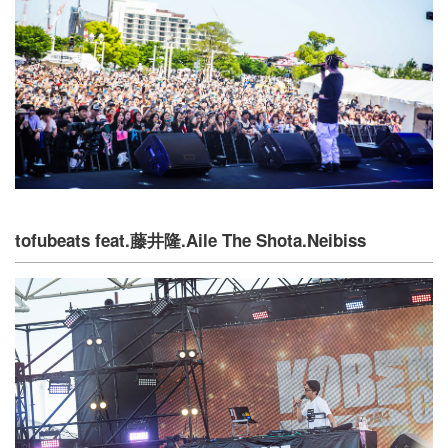
tofubeats feat.藤井隆.Aile The Shota.Neibiss