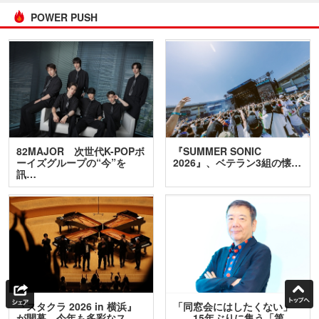
POWER PUSH
82MAJOR 次世代K-POPボ
『SUMMER SONIC
ーイズグループの“今”を
2026』、ベテラン3組の懐…
訊…
『スタクラ 2026 in 横浜』
「同窓会にはしたくない」
が開幕 今年も多彩なス
――15年ぶりに集う「第…