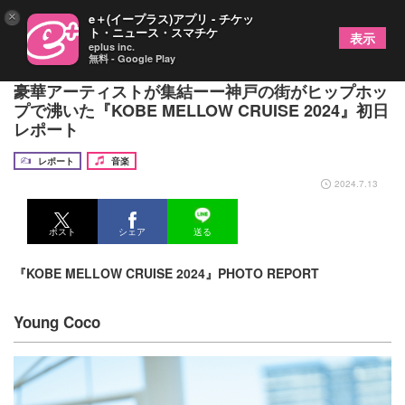
×
e＋(イープラス)アプリ - チケッ
ト・ニュース・スマチケ
表示
eplus inc.
無料 - Google Play
WILYWNKA、Yo-Sea、加藤ミリヤ、tofubeatsら
豪華アーティストが集結ーー神戸の街がヒップホッ
プで沸いた『KOBE MELLOW CRUISE 2024』初日
レポート
レポート
音楽
2024.7.13
ポスト
シェア
送る
『KOBE MELLOW CRUISE 2024』PHOTO REPORT
Young Coco