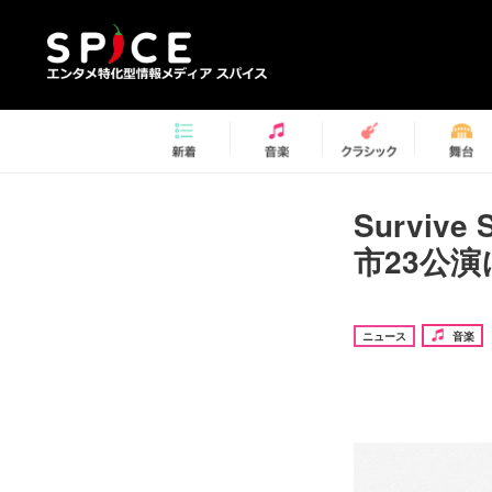
Survive
市23公
ニュース
音楽