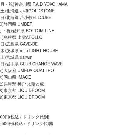
(月・祝)神奈川県 F.A.D YOKOHAMA
⽇(土)北海道 ⼩樽GOLDSTONE
(日)北海道 苫⼩牧ELLCUBE
日)静岡県 UMBER
月・祝)愛知県 BOTTOM LINE
(土)島根県 出雲APOLLO
(日)広島県 CAVE-BE
木)茨城県 mito LIGHT HOUSE
土)宮城県 darwin
(日)岩手県 CLUB CHANGE WAVE
火)大阪府 UMEDA QUATTRO
木)岡山県 IMAGE
(金)兵庫県 神⼾ 太陽と⻁
木)東京都 LIQUIDROOM
金)東京都 LIQUIDROOM
,500円(税込 / ドリンク代別)
,500円(税込 / ドリンク代別)