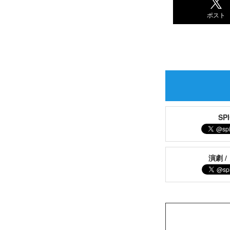
ポスト
S
演劇 /